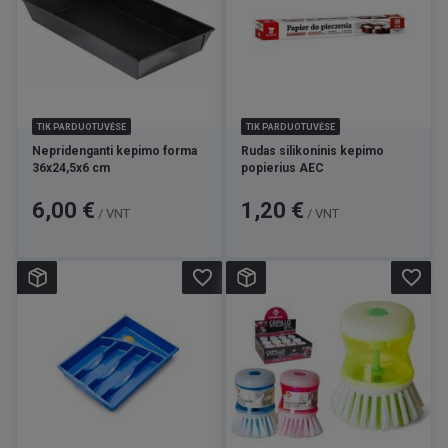
TIK PARDUOTUVĖSE
TIK PARDUOTUVĖSE
Nepridenganti kepimo forma
Rudas silikoninis kepimo
36x24,5x6 cm
popierius AEC
Kaina
Kaina
6,00 €
1,20 €
/ VNT
/ VNT
favorite_border
favorite_border