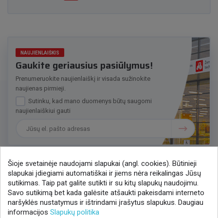
NAUJIENLAIŠKIS
Gaukite geriausius pasiūlymus!
Prenumeruokite naujienlaiškį ir visada sužinokite
naujienas pirmieji.
Sutinku, kad mano duomenys būtų saugomi
naujienlaiškiui gauti
Šioje svetainėje naudojami slapukai (angl. cookies). Būtinieji
slapukai įdiegiami automatiškai ir jiems nėra reikalingas Jūsų
Susisiekime
sutikimas. Taip pat galite sutikti ir su kitų slapukų naudojimu.
Savo sutikimą bet kada galėsite atšaukti pakeisdami interneto
+370 37 405401
naršyklės nustatymus ir ištrindami įrašytus slapukus. Daugiau
lytagra@lytagra.lt
informacijos
Slapukų politika