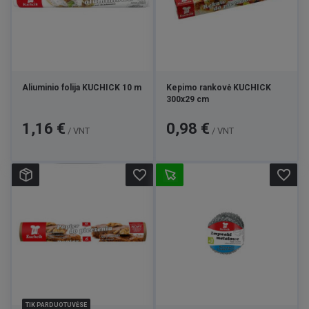
Aliuminio folija KUCHICK 10 m
Kepimo rankovė KUCHICK
300x29 cm
Kaina
Kaina
1,16 €
0,98 €
/ VNT
/ VNT
favorite_border
favorite_border
TIK PARDUOTUVĖSE