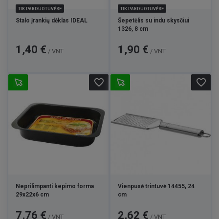
TIK PARDUOTUVĖSE
TIK PARDUOTUVĖSE
Stalo įrankių dėklas IDEAL
Šepetėlis su indu skysčiui
1326, 8 cm
Kaina
Kaina
1,40 €
1,90 €
/ VNT
/ VNT
favorite_border
favorite_border
Neprilimpanti kepimo forma
Vienpusė trintuvė 14455, 24
29x22x6 cm
cm
Kaina
Kaina
7,76 €
2,62 €
/ VNT
/ VNT