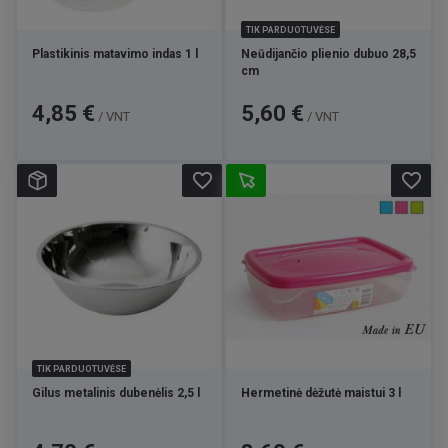
TIK PARDUOTUVĖSE
Plastikinis matavimo indas 1 l
Neūdijančio plienio dubuo 28,5
cm
Kaina
Kaina
4,85 €
5,60 €
/ VNT
/ VNT
favorite_border
favorite_border
TIK PARDUOTUVĖSE
Gilus metalinis dubenėlis 2,5 l
Hermetinė dėžutė maistui 3 l
Kaina
Kaina