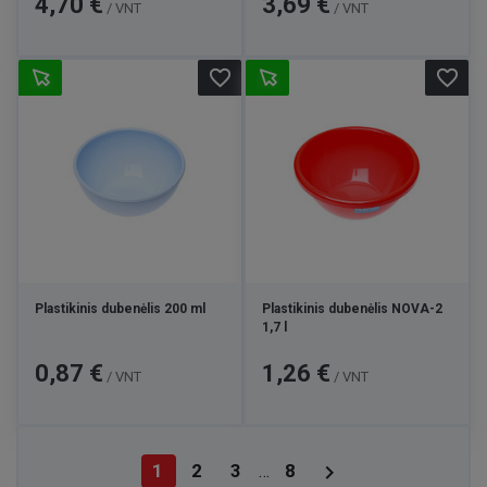
4,70 €
3,69 €
/ VNT
/ VNT
favorite_border
favorite_border
Plastikinis dubenėlis 200 ml
Plastikinis dubenėlis NOVA-2
1,7 l
Kaina
Kaina
0,87 €
1,26 €
/ VNT
/ VNT

1
2
3
8
…