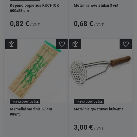
Kepimo popierius KUCHICK
Metaliniai šveistukai 3 vnt.
600x28 cm
Kaina
Kaina
0,82 €
0,68 €
/ VNT
/ VNT
favorite_border
favorite_border
TIK PARDUOTUVĖSE
TIK PARDUOTUVĖSE
Iešmeliai mediniai 25cm
Metalinis grūstuvas bulvėms
90vnt.
Kaina
3,00 €
/ VNT