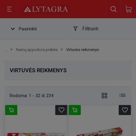
Filtruoti
Pasirinkti
Namų apyvokos prekės
Virtuvės reikmenys
VIRTUVĖS REIKMENYS
Rodoma:
1 - 32 iš 234
favorite_border
favorite_border