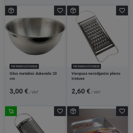
favorite_border
favorite_border
TIK PARDUOTUVĖSE
TIK PARDUOTUVĖSE
Gilus metalinis dubenėlis 20
Vienpusė nerūdijančio plieno
cm
trintuvė
Kaina
Kaina
3,00 €
2,60 €
/ VNT
/ VNT
favorite_border
favorite_border