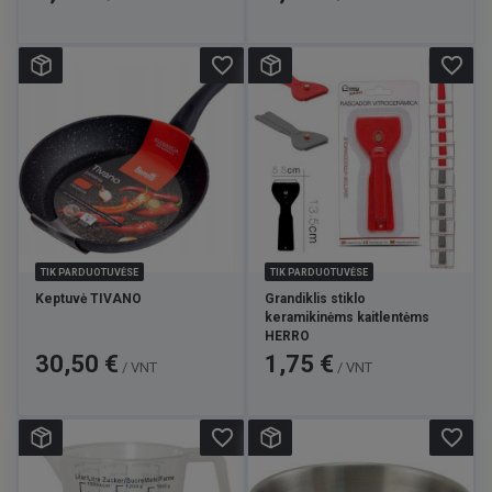
favorite_border
favorite_border
TIK PARDUOTUVĖSE
TIK PARDUOTUVĖSE
Keptuvė TIVANO
Grandiklis stiklo
keramikinėms kaitlentėms
HERRO
Kaina
Kaina
30,50 €
1,75 €
/ VNT
/ VNT
favorite_border
favorite_border