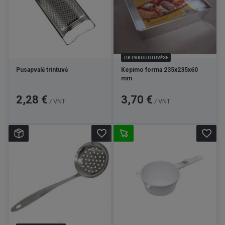
TIK PARDUOTUVĖSE
Pusapvalė trintuvė
Kepimo forma 235x235x60
mm
Kaina
Kaina
2,28 €
3,70 €
/ VNT
/ VNT
favorite_border
favorite_border