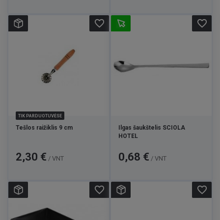
favorite_border
favorite_border
TIK PARDUOTUVĖSE
Tešlos raižiklis 9 cm
Ilgas šaukštelis SCIOLA
HOTEL
Kaina
Kaina
2,30 €
0,68 €
/ VNT
/ VNT
favorite_border
favorite_border