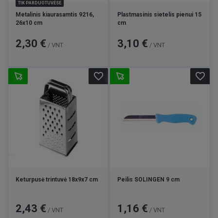
TIK PARDUOTUVĖSE
Metalinis kiaurasamtis 9216,
Plastmasinis sietelis pienui 15
26x10 cm
cm
Kaina
Kaina
2,30 €
3,10 €
/ VNT
/ VNT
favorite_border
favorite_border
Keturpusė trintuvė 18x9x7 cm
Peilis SOLINGEN 9 cm
Kaina
Kaina
2,43 €
1,16 €
/ VNT
/ VNT