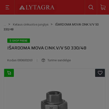
Ketaus cinkuotos jungtys
IŠARDOMA MOVA CINK.V/V 50
330/48
E-SHOP PREKĖ
IŠARDOMA MOVA CINK.V/V 50 330/48
Kodas
000600263
|
Turime sandėlyje
favorite_border