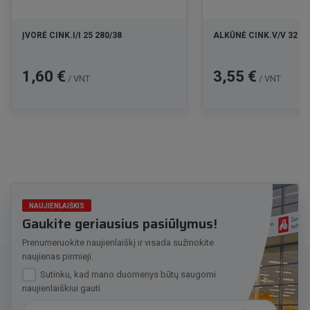
ĮVORĖ CINK.I/I 25 280/38
ALKŪNĖ CINK.V/V 32 90
Kaina
Kaina
1,60 €
3,55 €
/ VNT
/ VNT
NAUJIENLAIŠKIS
Gaukite geriausius pasiūlymus!
Prenumeruokite naujienlaiškį ir visada sužinokite
naujienas pirmieji.
Sutinku, kad mano duomenys būtų saugomi
naujienlaiškiui gauti