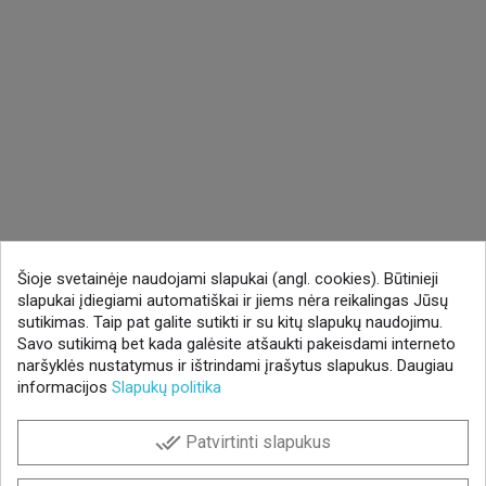
Šioje svetainėje naudojami slapukai (angl. cookies). Būtinieji
slapukai įdiegiami automatiškai ir jiems nėra reikalingas Jūsų
sutikimas. Taip pat galite sutikti ir su kitų slapukų naudojimu.
Savo sutikimą bet kada galėsite atšaukti pakeisdami interneto
naršyklės nustatymus ir ištrindami įrašytus slapukus. Daugiau
informacijos
Slapukų politika
done_all
Patvirtinti slapukus