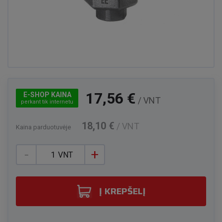
17,56 €
E-SHOP KAINA
/ VNT
perkant tik internetu
18,10 €
/ VNT
Kaina parduotuvėje
-
+
VNT
Į KREPŠELĮ