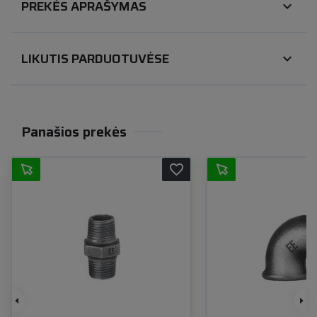
PREKĖS APRAŠYMAS
expand_more
LIKUTIS PARDUOTUVĖSE
expand_more
Panašios prekės
favorite_border