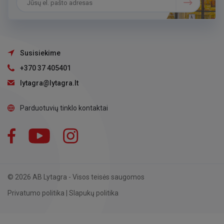
Susisiekime
+370 37 405401
lytagra@lytagra.lt
Parduotuvių tinklo kontaktai
Facebook
YouTube
Instagram
LinkedIn
© 2026 AB Lytagra - Visos teisės saugomos
Privatumo politika
|
Slapukų politika