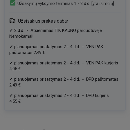
check_box
Užsakymų vykdymo terminas 1 - 3 d.d. [yra išimčių]
Užsisakius prekes dabar
✔
2
d.d.
-
Atsiėmimas TIK KAUNO parduotuvėje
Nemokamai!
✔
planuojamas pristatymas
2
-
4
d.d.
-
VENIPAK
paštomatas
2,49 €
✔
planuojamas pristatymas
2
-
4
d.d.
-
VENIPAK kurjeris
4,05 €
✔
planuojamas pristatymas
2
-
4
d.d.
-
DPD paštomatas
2,49 €
✔
planuojamas pristatymas
2
-
4
d.d.
-
DPD kurjeris
4,55 €