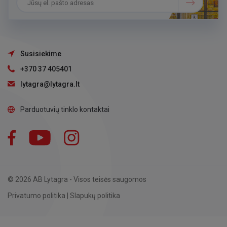
Susisiekime
+370 37 405401
lytagra@lytagra.lt
Parduotuvių tinklo kontaktai
Facebook
YouTube
Instagram
LinkedIn
© 2026 AB Lytagra - Visos teisės saugomos
Privatumo politika
|
Slapukų politika