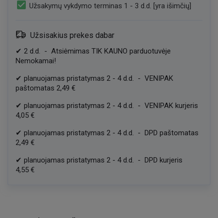
check_box
Užsakymų vykdymo terminas 1 - 3 d.d. [yra išimčių]
Užsisakius prekes dabar
✔
2
d.d.
-
Atsiėmimas TIK KAUNO parduotuvėje
Nemokamai!
✔
planuojamas pristatymas
2
-
4
d.d.
-
VENIPAK
paštomatas
2,49 €
✔
planuojamas pristatymas
2
-
4
d.d.
-
VENIPAK kurjeris
4,05 €
✔
planuojamas pristatymas
2
-
4
d.d.
-
DPD paštomatas
2,49 €
✔
planuojamas pristatymas
2
-
4
d.d.
-
DPD kurjeris
4,55 €