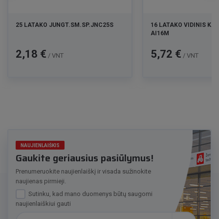
25 LATAKO JUNGT.SM.SP.JNC25S
16 LATAKO VIDINIS K
AI16M
Kaina
Kaina
2,18 €
5,72 €
/ VNT
/ VNT
NAUJIENLAIŠKIS
Gaukite geriausius pasiūlymus!
Prenumeruokite naujienlaiškį ir visada sužinokite
naujienas pirmieji.
Sutinku, kad mano duomenys būtų saugomi
naujienlaiškiui gauti