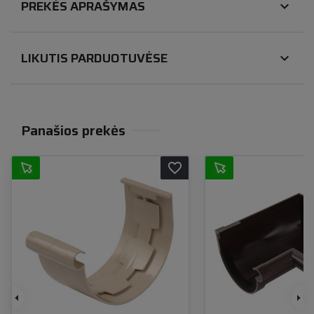
PREKĖS APRAŠYMAS
expand_more
LIKUTIS PARDUOTUVĖSE
expand_more
Panašios prekės
favorite_border