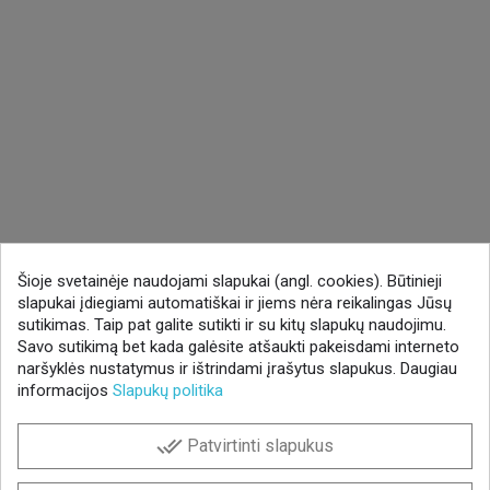
Šioje svetainėje naudojami slapukai (angl. cookies). Būtinieji
slapukai įdiegiami automatiškai ir jiems nėra reikalingas Jūsų
sutikimas. Taip pat galite sutikti ir su kitų slapukų naudojimu.
Savo sutikimą bet kada galėsite atšaukti pakeisdami interneto
naršyklės nustatymus ir ištrindami įrašytus slapukus. Daugiau
informacijos
Slapukų politika
done_all
Patvirtinti slapukus