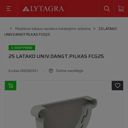
Plastikinė lietaus vandens nutekėjimo sistema
25 LATAKO
UNIV.DANGT.PILKAS FCG25
E-SHOP PREKĖ
25 LATAKO UNIV.DANGT.PILKAS FCG25
Kodas
002000531
|
Turime sandėlyje
favorite_border