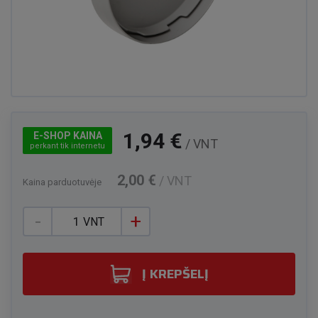
1,94 €
E-SHOP KAINA
/ VNT
perkant tik internetu
2,00 €
/ VNT
Kaina parduotuvėje
-
+
VNT
Į KREPŠELĮ