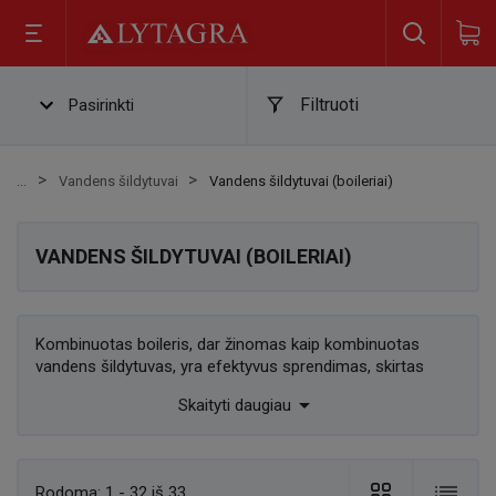
Filtruoti
Pasirinkti
Vandens šildytuvai
Vandens šildytuvai (boileriai)
VANDENS ŠILDYTUVAI (BOILERIAI)
Kombinuotas boileris, dar žinomas kaip kombinuotas
vandens šildytuvas, yra efektyvus sprendimas, skirtas
tiekti šiltą vandenį tiek namuose, tiek komercinėse

Skaityti daugiau
patalpose. Šie prietaisai jungia dvi šildymo sistemas –
tradicinį katilą ir elektrinį šildytuvą, leidžiančius pasiekti
didesnį efektyvumą ir lankstumą. Kombinuoti boileriai gali
būti naudojami tiek šildymui, tiek karšto vandens tiekimui,
Rodoma:
1 - 32 iš 33