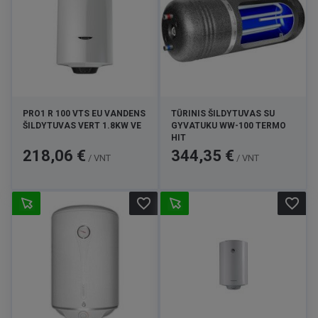
PRO1 R 100 VTS EU VANDENS
TŪRINIS ŠILDYTUVAS SU
ŠILDYTUVAS VERT 1.8KW VE
GYVATUKU WW-100 TERMO
HIT
Kaina
Kaina
218,06 €
344,35 €
/ VNT
/ VNT
favorite_border
favorite_border