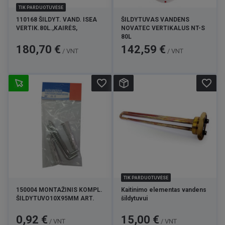
TIK PARDUOTUVĖSE
110168 ŠILDYT. VAND. ISEA
ŠILDYTUVAS VANDENS
VERTIK.80L.,KAIRĖS,
NOVATEC VERTIKALUS NT-S
80L
Kaina
Kaina
180,70 €
142,59 €
/ VNT
/ VNT
favorite_border
favorite_border
TIK PARDUOTUVĖSE
150004 MONTAŽINIS KOMPL.
Kaitinimo elementas vandens
ŠILDYTUVO10X95MM ART.
šildytuvui
Kaina
Kaina
0,92 €
15,00 €
/ VNT
/ VNT