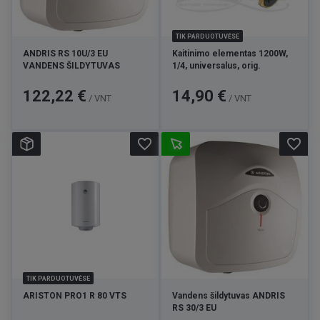
TIK PARDUOTUVĖSE
ANDRIS RS 10U/3 EU
Kaitinimo elementas 1200W,
VANDENS ŠILDYTUVAS
1/4, universalus, orig.
Kaina
Kaina
122,22 €
14,90 €
/ VNT
/ VNT
favorite_border
favorite_border
TIK PARDUOTUVĖSE
ARISTON PRO1 R 80 VTS
Vandens šildytuvas ANDRIS
RS 30/3 EU