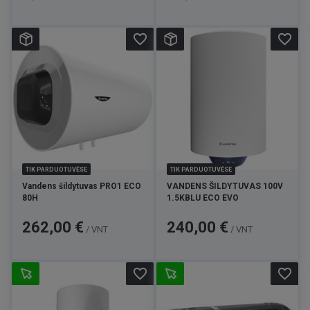
favorite_border
favorite_border
TIK PARDUOTUVĖSE
TIK PARDUOTUVĖSE
Vandens šildytuvas PRO1 ECO
VANDENS ŠILDYTUVAS 100V
80H
1.5KBLU ECO EVO
Kaina
Kaina
262,00 €
240,00 €
/ VNT
/ VNT
favorite_border
favorite_border