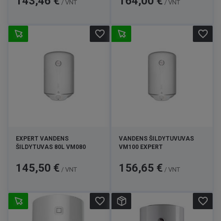
143,46 €
164,00 €
/ VNT
/ VNT
favorite_border
favorite_border
EXPERT VANDENS
VANDENS ŠILDYTUVUVAS
ŠILDYTUVAS 80L VM080
VM100 EXPERT
Kaina
Kaina
145,50 €
156,65 €
/ VNT
/ VNT
favorite_border
favorite_border