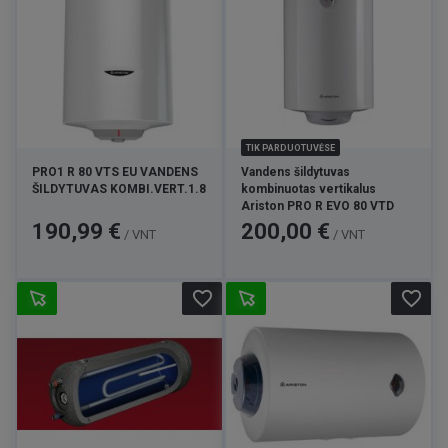
TIK PARDUOTUVĖSE
PRO1 R 80 VTS EU VANDENS
Vandens šildytuvas
ŠILDYTUVAS KOMBI.VERT.1.8
kombinuotas vertikalus
Ariston PRO R EVO 80 VTD
Kaina
Kaina
190,99 €
200,00 €
/ VNT
/ VNT
favorite_border
favorite_border