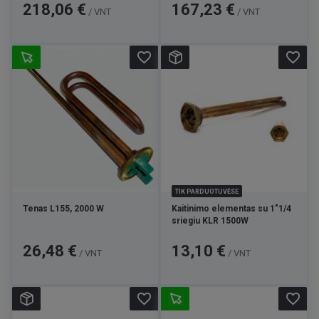
Kaina
Kaina
218,06 €
167,23 €
/ VNT
/ VNT
favorite_border
favorite_border
TIK PARDUOTUVĖSE
Tenas L155, 2000 W
Kaitinimo elementas su 1"1/4
sriegiu KLR 1500W
Kaina
Kaina
26,48 €
13,10 €
/ VNT
/ VNT
favorite_border
favorite_border