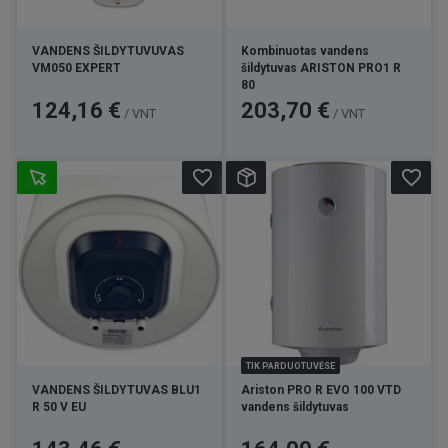
VANDENS ŠILDYTUVUVAS
Kombinuotas vandens
VM050 EXPERT
šildytuvas ARISTON PRO1 R
80
Kaina
Kaina
124,16 €
203,70 €
/ VNT
/ VNT
favorite_border
favorite_border
TIK PARDUOTUVĖSE
VANDENS ŠILDYTUVAS BLU1
Ariston PRO R EVO 100 VTD
R 50 V EU
vandens šildytuvas
Kaina
Kaina