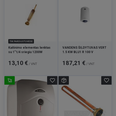
TIK PARDUOTUVĖSE
Kaitinimo elementas lenktas
VANDENS ŠILDYTUVAS VERT
su 1"1/4 sriegiu 1200W
1.5 KW BLU1 R 100 V
Kaina
Kaina
13,10 €
187,21 €
/ VNT
/ VNT
favorite_border
favorite_border