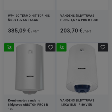
WP-100 TERMO HIT TŪRINIS
VANDENS ŠILDYTUVAS
ŠILDYTUVAS BAKAS
HORIZ 1,5 KW PRO R 100H
Kaina
Kaina
385,09 €
203,70 €
/ VNT
/ VNT
favorite_border
favorite_border
Kombinuotas vandens
VANDENS ŠILDYTUVAS
šildytuvas ARISTON PRO1 R
1.5KW BLU1 R 80 V EU
100