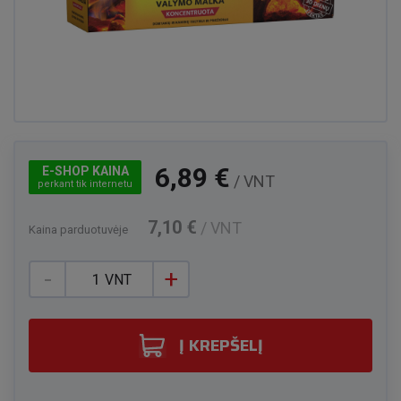
6,89 €
E-SHOP KAINA
/ VNT
perkant tik internetu
7,10 €
/ VNT
Kaina parduotuvėje
-
+
VNT
Į KREPŠELĮ