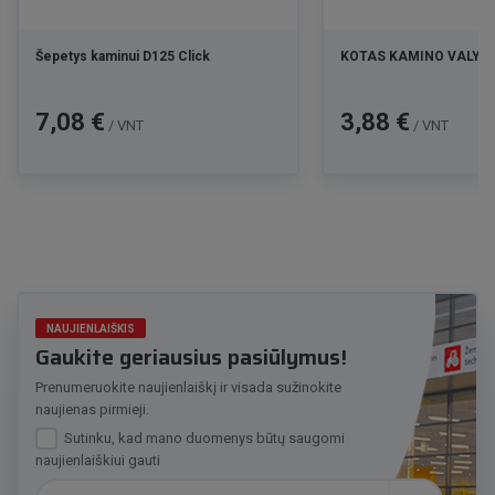
Šepetys kaminui D125 Click
KOTAS KAMINO VALYMUI
Kaina
Kaina
7,08 €
3,88 €
/ VNT
/ VNT
NAUJIENLAIŠKIS
Gaukite geriausius pasiūlymus!
Prenumeruokite naujienlaiškį ir visada sužinokite
naujienas pirmieji.
Sutinku, kad mano duomenys būtų saugomi
naujienlaiškiui gauti