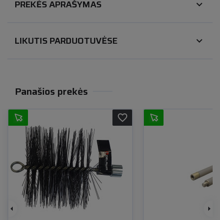
PREKĖS APRAŠYMAS
expand_more
LIKUTIS PARDUOTUVĖSE
expand_more
Panašios prekės
favorite_border