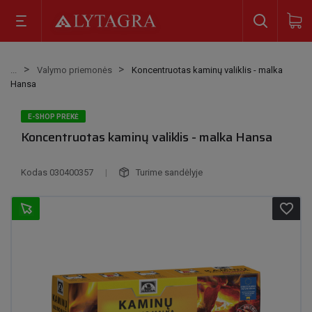
Valymo priemonės
Koncentruotas kaminų valiklis - malka
Hansa
E-SHOP PREKĖ
Koncentruotas kaminų valiklis - malka Hansa
Kodas
030400357
|
Turime sandėlyje
favorite_border