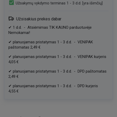
check_box
Užsakymų vykdymo terminas 1 - 3 d.d. [yra išimčių]
Užsisakius prekes dabar
✔
1
d.d.
-
Atsiėmimas TIK KAUNO parduotuvėje
Nemokamai!
✔
planuojamas pristatymas
1
-
3
d.d.
-
VENIPAK
paštomatas
2,49 €
✔
planuojamas pristatymas
1
-
3
d.d.
-
VENIPAK kurjeris
4,05 €
✔
planuojamas pristatymas
1
-
3
d.d.
-
DPD paštomatas
2,49 €
✔
planuojamas pristatymas
1
-
3
d.d.
-
DPD kurjeris
4,55 €