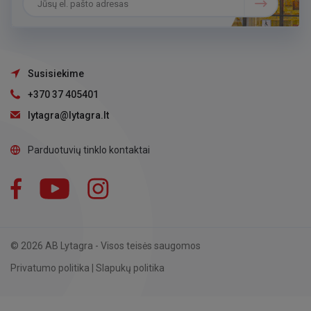
Susisiekime
+370 37 405401
lytagra@lytagra.lt
Parduotuvių tinklo kontaktai
Facebook
YouTube
Instagram
LinkedIn
© 2026 AB Lytagra - Visos teisės saugomos
Privatumo politika
|
Slapukų politika