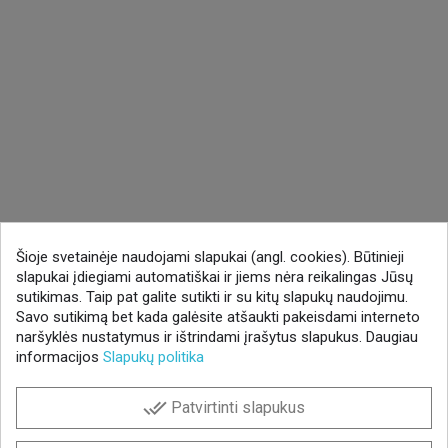
Šioje svetainėje naudojami slapukai (angl. cookies). Būtinieji
slapukai įdiegiami automatiškai ir jiems nėra reikalingas Jūsų
sutikimas. Taip pat galite sutikti ir su kitų slapukų naudojimu.
Savo sutikimą bet kada galėsite atšaukti pakeisdami interneto
naršyklės nustatymus ir ištrindami įrašytus slapukus. Daugiau
informacijos
Slapukų politika
done_all
Patvirtinti slapukus