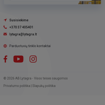
Susisiekime
+370 37 405401
lytagra@lytagra.lt
Parduotuvių tinklo kontaktai
Facebook
YouTube
Instagram
LinkedIn
© 2026 AB Lytagra - Visos teisės saugomos
Privatumo politika
|
Slapukų politika