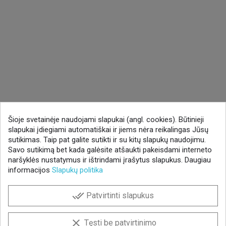
Šioje svetainėje naudojami slapukai (angl. cookies). Būtinieji
slapukai įdiegiami automatiškai ir jiems nėra reikalingas Jūsų
sutikimas. Taip pat galite sutikti ir su kitų slapukų naudojimu.
Savo sutikimą bet kada galėsite atšaukti pakeisdami interneto
naršyklės nustatymus ir ištrindami įrašytus slapukus. Daugiau
informacijos
Slapukų politika
done_all
Patvirtinti slapukus
clear
Tęsti be patvirtinimo