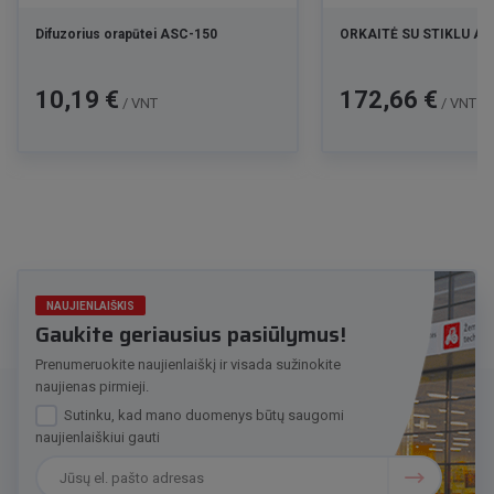
Difuzorius orapūtei ASC-150
ORKAITĖ SU STIKLU A-
Kaina
Kaina
10,19 €
172,66 €
/ VNT
/ VNT
NAUJIENLAIŠKIS
Gaukite geriausius pasiūlymus!
Prenumeruokite naujienlaiškį ir visada sužinokite
naujienas pirmieji.
Sutinku, kad mano duomenys būtų saugomi
naujienlaiškiui gauti