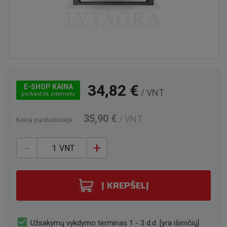
34,82 €
E-SHOP KAINA
/ VNT
perkant tik internetu
35,90 €
/ VNT
Kaina parduotuvėje
-
+
VNT
Į KREPŠELĮ
check_box
Užsakymų vykdymo terminas 1 - 3 d.d. [yra išimčių]