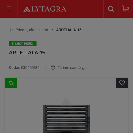
Priedai, aksesuarai
ARDELIAI A-15
E-SHOP PREKĖ
ARDELIAI A-15
Kodas
030400631
|
Turime sandėlyje
favorite_border