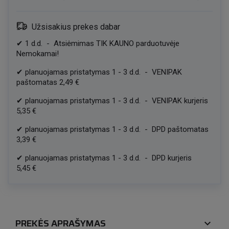
Užsisakius prekes dabar
✔
1
d.d.
-
Atsiėmimas TIK KAUNO parduotuvėje
Nemokamai!
✔
planuojamas pristatymas
1
-
3
d.d.
-
VENIPAK
paštomatas
2,49 €
✔
planuojamas pristatymas
1
-
3
d.d.
-
VENIPAK kurjeris
5,35 €
✔
planuojamas pristatymas
1
-
3
d.d.
-
DPD paštomatas
3,39 €
✔
planuojamas pristatymas
1
-
3
d.d.
-
DPD kurjeris
5,45 €
PREKĖS APRAŠYMAS
expand_more