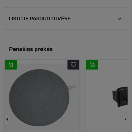
LIKUTIS PARDUOTUVĖSE
expand_more
Panašios prekės
favorite_border