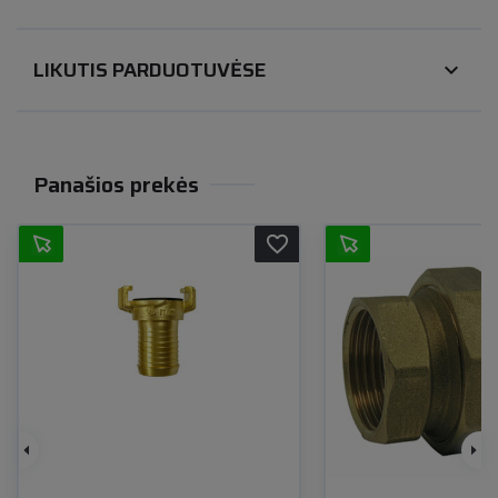
LIKUTIS PARDUOTUVĖSE
expand_more
Panašios prekės
favorite_border