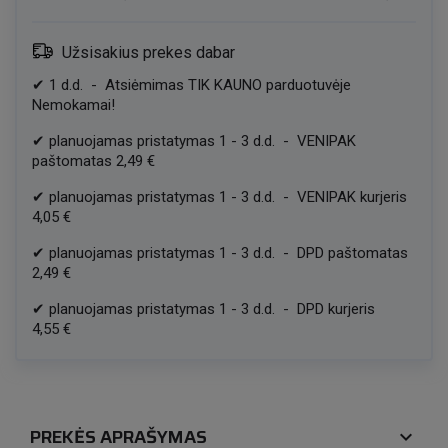
Užsisakius prekes dabar
✔
1
d.d.
-
Atsiėmimas TIK KAUNO parduotuvėje
Nemokamai!
✔
planuojamas pristatymas
1
-
3
d.d.
-
VENIPAK
paštomatas
2,49 €
✔
planuojamas pristatymas
1
-
3
d.d.
-
VENIPAK kurjeris
4,05 €
✔
planuojamas pristatymas
1
-
3
d.d.
-
DPD paštomatas
2,49 €
✔
planuojamas pristatymas
1
-
3
d.d.
-
DPD kurjeris
4,55 €
PREKĖS APRAŠYMAS
expand_more