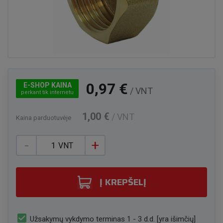
0,97 €
E-SHOP KAINA
/ VNT
perkant tik internetu
1,00 €
/ VNT
Kaina parduotuvėje
-
+
VNT
Į KREPŠELĮ
check_box
Užsakymų vykdymo terminas 1 - 3 d.d. [yra išimčių]