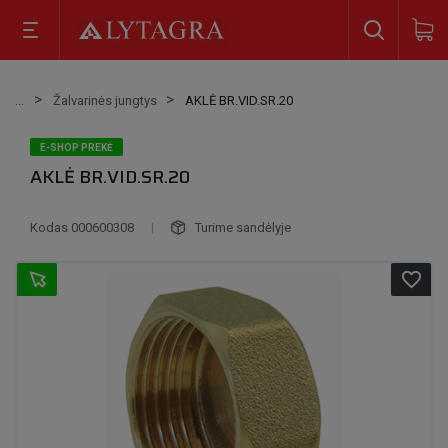
Žalvarinės jungtys
AKLĖ BR.VID.SR.20
E-SHOP PREKĖ
AKLĖ BR.VID.SR.20
Kodas
000600308
|
Turime sandėlyje
favorite_border