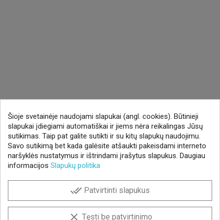
Šioje svetainėje naudojami slapukai (angl. cookies). Būtinieji
slapukai įdiegiami automatiškai ir jiems nėra reikalingas Jūsų
sutikimas. Taip pat galite sutikti ir su kitų slapukų naudojimu.
Savo sutikimą bet kada galėsite atšaukti pakeisdami interneto
naršyklės nustatymus ir ištrindami įrašytus slapukus. Daugiau
informacijos
Slapukų politika
done_all
Patvirtinti slapukus
clear
Tęsti be patvirtinimo