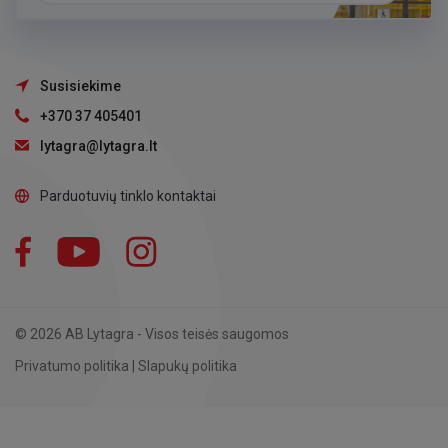
Susisiekime
+370 37 405401
lytagra@lytagra.lt
Parduotuvių tinklo kontaktai
Facebook
YouTube
Instagram
LinkedIn
© 2026 AB Lytagra - Visos teisės saugomos
Privatumo politika
|
Slapukų politika