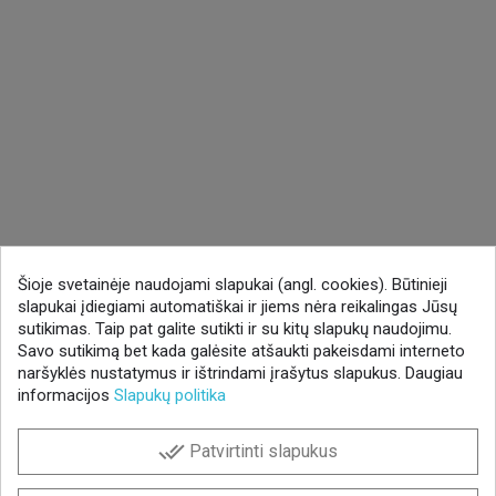
Šioje svetainėje naudojami slapukai (angl. cookies). Būtinieji
slapukai įdiegiami automatiškai ir jiems nėra reikalingas Jūsų
sutikimas. Taip pat galite sutikti ir su kitų slapukų naudojimu.
Savo sutikimą bet kada galėsite atšaukti pakeisdami interneto
naršyklės nustatymus ir ištrindami įrašytus slapukus. Daugiau
informacijos
Slapukų politika
done_all
Patvirtinti slapukus