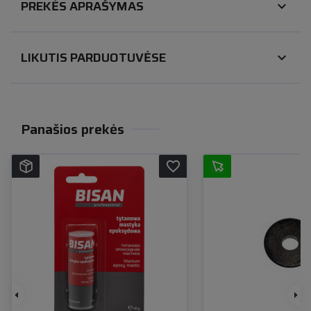
PREKĖS APRAŠYMAS
expand_more
LIKUTIS PARDUOTUVĖSE
expand_more
Panašios prekės
favorite_border