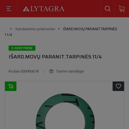
Sandarinimo priemonės
IŠARD.MOVŲ PARANIT.TARPINĖS
11/4
E-SHOP PREKĖ
IŠARD.MOVŲ PARANIT.TARPINĖS 11/4
Kodas
000900678
|
Turime sandėlyje
favorite_border