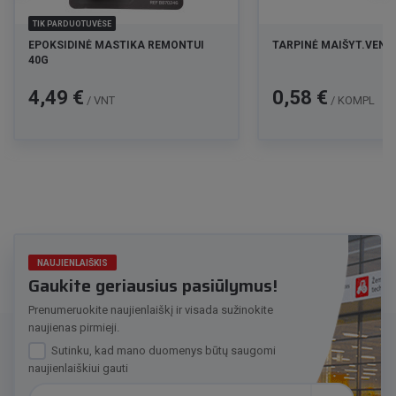
TIK PARDUOTUVĖSE
EPOKSIDINĖ MASTIKA REMONTUI
TARPINĖ MAIŠYT.VENTIL
40G
Kaina
Kaina
4,49 €
0,58 €
/ VNT
/ KOMPL
NAUJIENLAIŠKIS
Gaukite geriausius pasiūlymus!
Prenumeruokite naujienlaiškį ir visada sužinokite
naujienas pirmieji.
Sutinku, kad mano duomenys būtų saugomi
naujienlaiškiui gauti