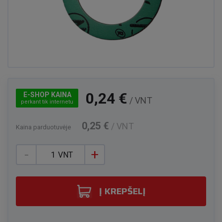
0,24 €
E-SHOP KAINA
/ VNT
perkant tik internetu
0,25 €
/ VNT
Kaina parduotuvėje
-
+
VNT
Į KREPŠELĮ