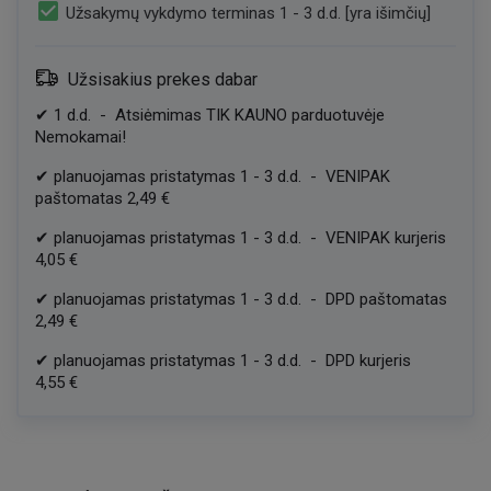
check_box
Užsakymų vykdymo terminas 1 - 3 d.d. [yra išimčių]
Užsisakius prekes dabar
✔
1
d.d.
-
Atsiėmimas TIK KAUNO parduotuvėje
Nemokamai!
✔
planuojamas pristatymas
1
-
3
d.d.
-
VENIPAK
paštomatas
2,49 €
✔
planuojamas pristatymas
1
-
3
d.d.
-
VENIPAK kurjeris
4,05 €
✔
planuojamas pristatymas
1
-
3
d.d.
-
DPD paštomatas
2,49 €
✔
planuojamas pristatymas
1
-
3
d.d.
-
DPD kurjeris
4,55 €