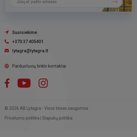
Susisiekime
+370 37 405401
lytagra@lytagra.lt
Parduotuvių tinklo kontaktai
Facebook
YouTube
Instagram
LinkedIn
© 2026 AB Lytagra - Visos teisės saugomos
Privatumo politika
|
Slapukų politika