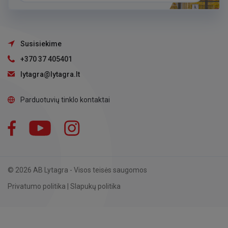
Susisiekime
+370 37 405401
lytagra@lytagra.lt
Parduotuvių tinklo kontaktai
Facebook
YouTube
Instagram
LinkedIn
© 2026 AB Lytagra - Visos teisės saugomos
Privatumo politika
|
Slapukų politika