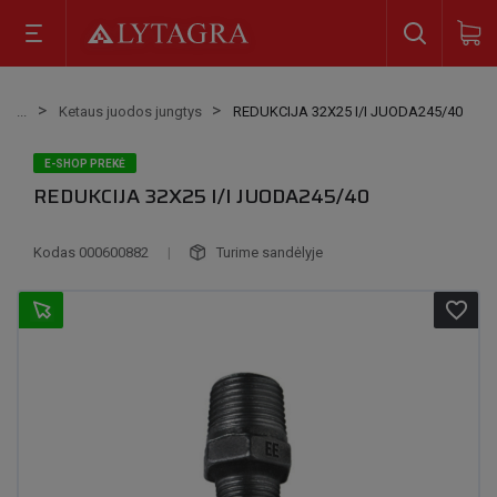
Ketaus juodos jungtys
REDUKCIJA 32X25 I/I JUODA245/40
E-SHOP PREKĖ
REDUKCIJA 32X25 I/I JUODA245/40
Kodas
000600882
|
Turime sandėlyje
favorite_border