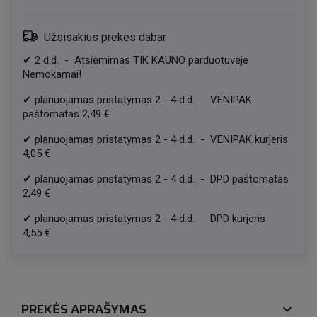
Užsisakius prekes dabar
✔
2
d.d.
-
Atsiėmimas TIK KAUNO parduotuvėje
Nemokamai!
✔
planuojamas pristatymas
2
-
4
d.d.
-
VENIPAK
paštomatas
2,49 €
✔
planuojamas pristatymas
2
-
4
d.d.
-
VENIPAK kurjeris
4,05 €
✔
planuojamas pristatymas
2
-
4
d.d.
-
DPD paštomatas
2,49 €
✔
planuojamas pristatymas
2
-
4
d.d.
-
DPD kurjeris
4,55 €
PREKĖS APRAŠYMAS
expand_more