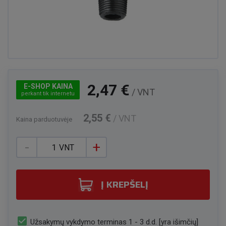
2,47 €
E-SHOP KAINA
/ VNT
perkant tik internetu
2,55 €
/ VNT
Kaina parduotuvėje
-
+
VNT
Į KREPŠELĮ
check_box
Užsakymų vykdymo terminas 1 - 3 d.d. [yra išimčių]