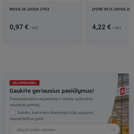
MOVA 20 JUODA 270/2
ĮVORĖ 50 I/I JUODA 280
Kaina
Kaina
0,97 €
4,22 €
/ VNT
/ VNT
NAUJIENLAIŠKIS
Gaukite geriausius pasiūlymus!
Prenumeruokite naujienlaiškį ir visada sužinokite
naujienas pirmieji.
Sutinku, kad mano duomenys būtų saugomi
naujienlaiškiui gauti