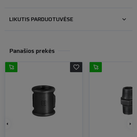
LIKUTIS PARDUOTUVĖSE
expand_more
Panašios prekės
favorite_border