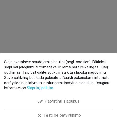
Šioje svetainėje naudojami slapukai (angl. cookies). Būtinieji
slapukai įdiegiami automatiškai ir jiems nėra reikalingas Jūsų
sutikimas. Taip pat galite sutikti ir su kitų slapukų naudojimu.
Savo sutikimą bet kada galėsite atšaukti pakeisdami interneto
naršyklės nustatymus ir ištrindami įrašytus slapukus. Daugiau
informacijos
Slapukų politika
done_all
Patvirtinti slapukus
clear
Tęsti be patvirtinimo