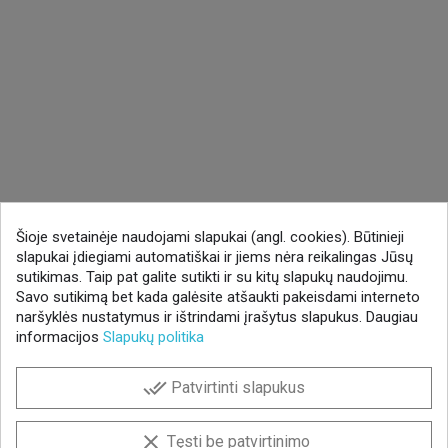
Šioje svetainėje naudojami slapukai (angl. cookies). Būtinieji
slapukai įdiegiami automatiškai ir jiems nėra reikalingas Jūsų
sutikimas. Taip pat galite sutikti ir su kitų slapukų naudojimu.
Savo sutikimą bet kada galėsite atšaukti pakeisdami interneto
naršyklės nustatymus ir ištrindami įrašytus slapukus. Daugiau
informacijos
Slapukų politika
done_all
Patvirtinti slapukus
clear
Tęsti be patvirtinimo