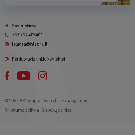
Susisiekime
+370 37 405401
lytagra@lytagra.lt
Parduotuvių tinklo kontaktai
Facebook
YouTube
Instagram
LinkedIn
© 2026 AB Lytagra - Visos teisės saugomos
Privatumo politika
|
Slapukų politika