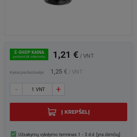
1,21 €
E-SHOP KAINA
/ VNT
perkant tik internetu
1,25 €
/ VNT
Kaina parduotuvėje
-
+
VNT
Į KREPŠELĮ
check_box
Užsakymų vykdymo terminas 1 - 3 d.d. [yra išimčių]