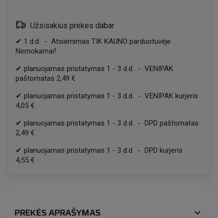
Užsisakius prekes dabar
✔
1
d.d.
-
Atsiėmimas TIK KAUNO parduotuvėje
Nemokamai!
✔
planuojamas pristatymas
1
-
3
d.d.
-
VENIPAK
paštomatas
2,49 €
✔
planuojamas pristatymas
1
-
3
d.d.
-
VENIPAK kurjeris
4,05 €
✔
planuojamas pristatymas
1
-
3
d.d.
-
DPD paštomatas
2,49 €
✔
planuojamas pristatymas
1
-
3
d.d.
-
DPD kurjeris
4,55 €
PREKĖS APRAŠYMAS
expand_more