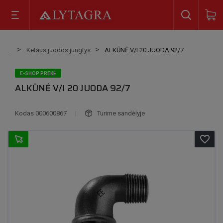
Ketaus juodos jungtys
ALKŪNĖ V/I 20 JUODA 92/7
E-SHOP PREKĖ
ALKŪNĖ V/I 20 JUODA 92/7
Kodas
000600867
|
Turime sandėlyje
favorite_border