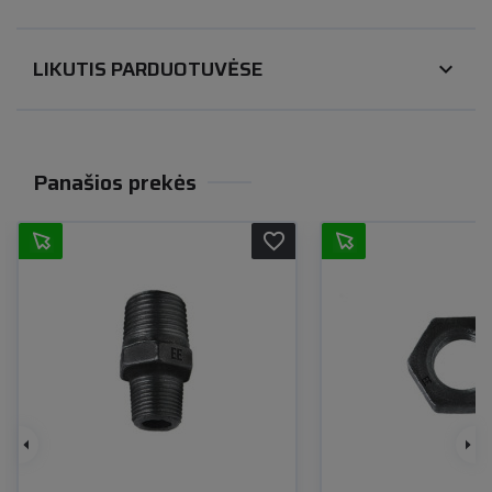
LIKUTIS PARDUOTUVĖSE
expand_more
Panašios prekės
favorite_border