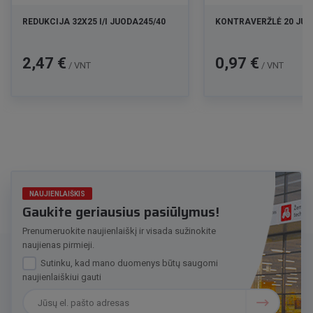
REDUKCIJA 32X25 I/I JUODA245/40
KONTRAVERŽLĖ 20 JUO
Kaina
Kaina
2,47 €
0,97 €
/ VNT
/ VNT
NAUJIENLAIŠKIS
Gaukite geriausius pasiūlymus!
Prenumeruokite naujienlaiškį ir visada sužinokite
naujienas pirmieji.
Sutinku, kad mano duomenys būtų saugomi
naujienlaiškiui gauti