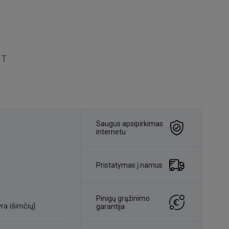
NT
Saugus apsipirkimas
internetu
Pristatymas į namus
Pinigų grąžinimo
ra išimčių]
garantija