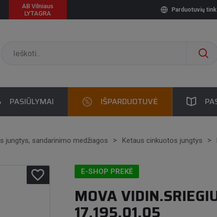
AB Vilniaus
Parduotuvių tink
LYTAGRA
PASIŪLYMAI
IŠPARDUOTUVĖ
PA
s jungtys, sandarinimo medžiagos
Ketaus cinkuotos jungtys
favorite_border
E-SHOP PREKĖ
MOVA VIDIN.SRIEGIU
17.195.01.05