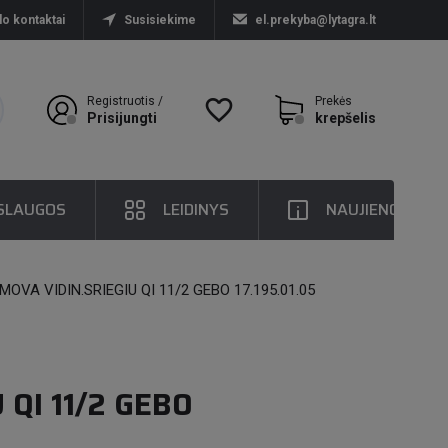
lo kontaktai
Susisiekime
el.prekyba@lytagra.lt
Registruotis /
favorite_border
Prekės
Prisijungti
krepšelis
SLAUGOS
LEIDINYS
NAUJIENOS
MOVA VIDIN.SRIEGIU QI 11/2 GEBO 17.195.01.05
 QI 11/2 GEBO