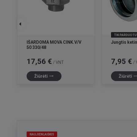
TIK PARDUOTU
IŠARDOMA MOVA CINK.V/V
Jungtis ketinė
50 330/48
Kaina
Kaina
17,56 €
7,95 €
/ VNT
/ 
trending_flat
trending_f
Žiūrėti
Žiūrėti
NAUJIENLAIŠKIS