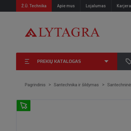
Ž.Ū. Technika
Apie mus
Lojalumas
Karjera
PREKIŲ KATALOGAS
Pagrindinis
Santechnika ir šildymas
Santechninė