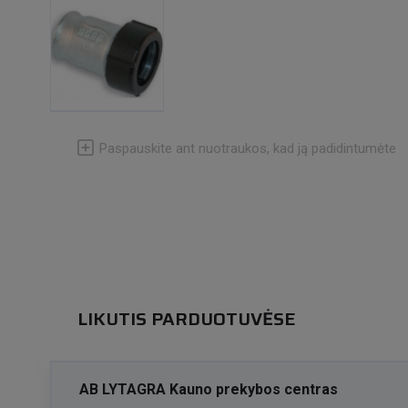
Paspauskite ant nuotraukos, kad ją padidintumėte
LIKUTIS PARDUOTUVĖSE
AB LYTAGRA Kauno prekybos centras