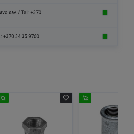
avo sav. / Tel.:
+370
.:
+370 34 35 9760
favorite_border