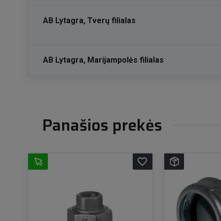
AB Lytagra, Tverų filialas
AB Lytagra, Marijampolės filialas
Panašios prekės
favorite_border
favorite_border