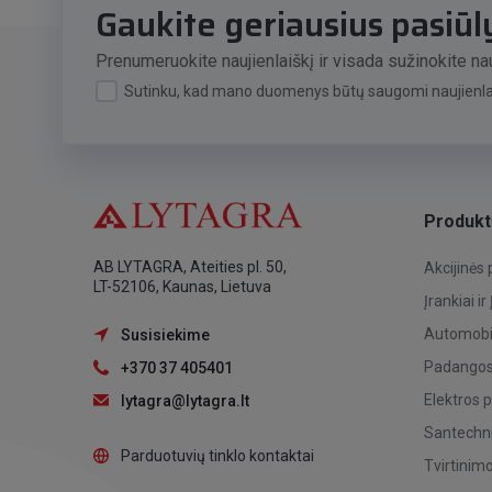
Gaukite geriausius pasiū
Prenumeruokite naujienlaiškį ir visada sužinokite nau
Sutinku, kad mano duomenys būtų saugomi naujienlai
Produkt
AB LYTAGRA, Ateities pl. 50,
Akcijinės
LT-52106, Kaunas, Lietuva
Įrankiai ir
Automobil
Susisiekime
Padangos,
+370 37 405401
Elektros 
lytagra@lytagra.lt
Santechni
Parduotuvių tinklo kontaktai
Tvirtinim