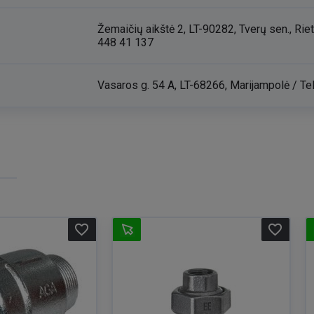
Žemaičių aikštė 2, LT-90282, Tverų sen., Riet
448 41 137
Vasaros g. 54 A, LT-68266, Marijampolė / Tel
favorite_border
favorite_border