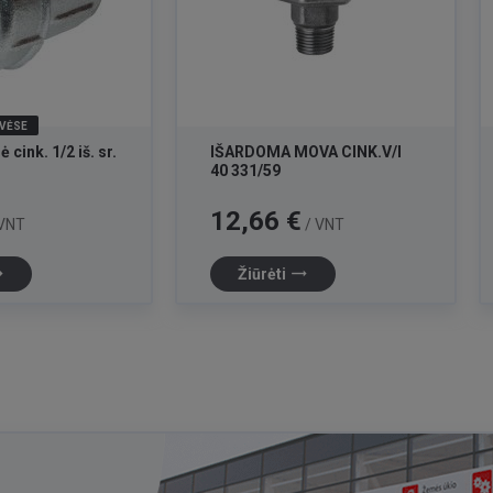
VĖSE
 cink. 1/2 iš. sr.
IŠARDOMA MOVA CINK.V/I
40 331/59
Kaina
12,66 €
VNT
/ VNT
lat
trending_flat
Žiūrėti