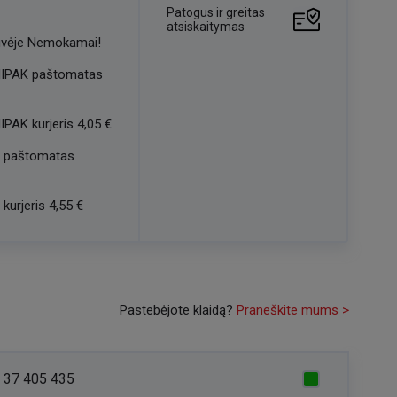
Patogus ir greitas
atsiskaitymas
vėje
Nemokamai!
IPAK paštomatas
IPAK kurjeris
4,05 €
 paštomatas
kurjeris
4,55 €
Pastebėjote klaidą?
Praneškite mums >
 37 405 435