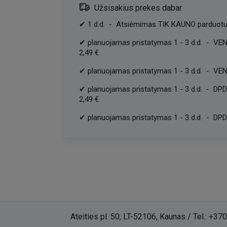
Užsisakius prekes dabar
✔
1
d.d.
-
Atsiėmimas TIK KAUNO parduotu
✔
planuojamas pristatymas
1
-
3
d.d.
-
VEN
2,49 €
✔
planuojamas pristatymas
1
-
3
d.d.
-
VEN
✔
planuojamas pristatymas
1
-
3
d.d.
-
DPD
2,49 €
✔
planuojamas pristatymas
1
-
3
d.d.
-
DPD 
Ateities pl. 50, LT-52106, Kaunas / Tel.:
+370