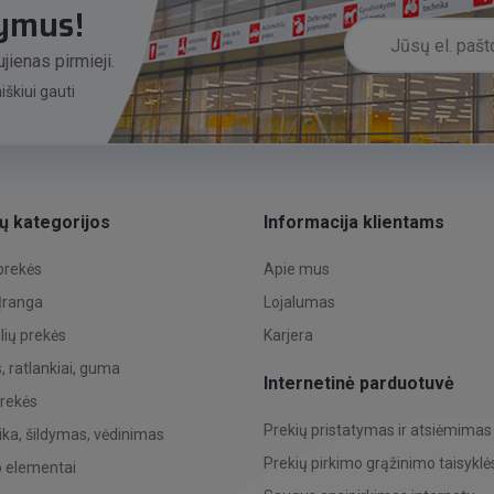
lymus!
jienas pirmieji.
škiui gauti
ų kategorijos
Informacija klientams
 prekės
Apie mus
 Įranga
Lojalumas
ių prekės
Karjera
 ratlankiai, guma
Internetinė parduotuvė
prekės
Prekių pristatymas ir atsiėmimas
ka, šildymas, vėdinimas
Prekių pirkimo grąžinimo taisyklė
o elementai