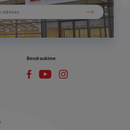
Bendraukime
Facebook
YouTube
Instagram
LinkedIn
s