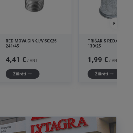
RED.MOVA CINK.I/V 50X25
TRIŠAKIS RED.CINK.20
241/45
130/25
Kaina
Kaina
4,41 €
1,99 €
/ VNT
/ VNT
trending_flat
trending_flat
Žiūrėti
Žiūrėti