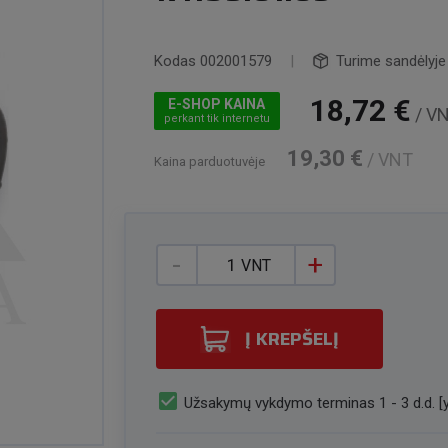
Kodas
002001579
|
Turime sandėlyje
18,72 €
E-SHOP KAINA
/ V
perkant tik internetu
19,30 €
/ VNT
Kaina parduotuvėje
-
+
VNT
Į KREPŠELĮ
check_box
Užsakymų vykdymo terminas 1 - 3 d.d. [y