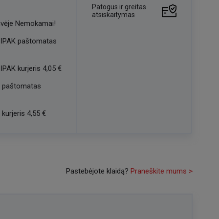
Patogus ir greitas
atsiskaitymas
vėje
Nemokamai!
IPAK paštomatas
IPAK kurjeris
4,05 €
 paštomatas
kurjeris
4,55 €
Pastebėjote klaidą?
Praneškite mums >