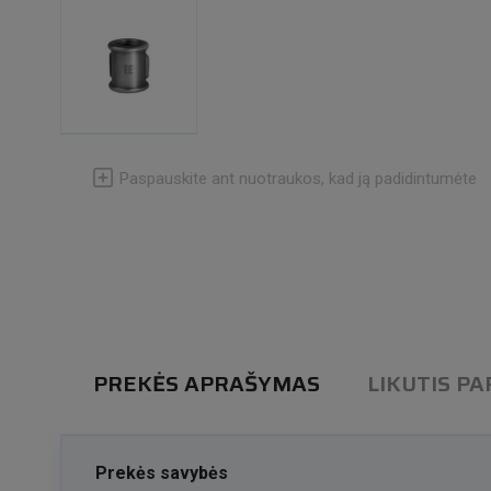
Paspauskite ant nuotraukos, kad ją padidintumėte
PREKĖS APRAŠYMAS
LIKUTIS P
Prekės savybės