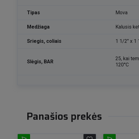
Tipas
Mova
Medžiaga
Kalusis ke
Sriegis, coliais
1 1/2" x 1 
25, kai tem
Slėgis, BAR
120°C
Panašios prekės