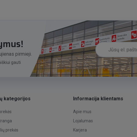
lymus!
jienas pirmieji.
škiui gauti
ų kategorijos
Informacija klientams
 prekės
Apie mus
 Įranga
Lojalumas
ių prekės
Karjera