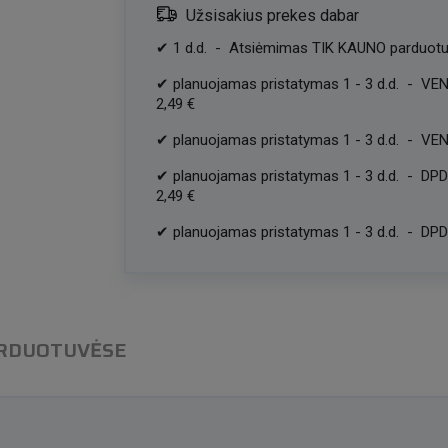
Užsisakius prekes dabar
✔
1
d.d.
-
Atsiėmimas TIK KAUNO parduotu
✔
planuojamas pristatymas
1
-
3
d.d.
-
VEN
2,49 €
✔
planuojamas pristatymas
1
-
3
d.d.
-
VEN
✔
planuojamas pristatymas
1
-
3
d.d.
-
DPD
2,49 €
✔
planuojamas pristatymas
1
-
3
d.d.
-
DPD 
ARDUOTUVĖSE