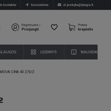
lo kontaktai
Susisiekime
el.prekyba@lytagra.lt
Registruotis /
favorite_border
Prekės
Prisijungti
krepšelis
SLAUGOS
LEIDINYS
NAUJIENOS
MOVA CINK.40 270/2
2