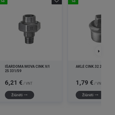
favorite_border
IŠARDOMA MOVA CINK.V/I
AKLĖ CINK.32 290/46
25 331/59
Kaina
Kaina
6,21 €
1,79 €
/ VNT
/ VNT
trending_flat
trending_flat
Žiūrėti
Žiūrėti