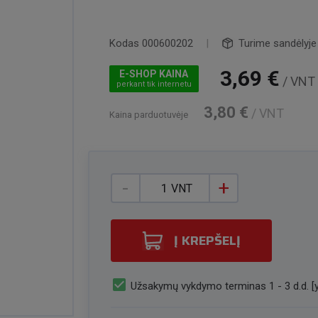
Kodas
000600202
|
Turime sandėlyje
3,69 €
E-SHOP KAINA
/ VNT
perkant tik internetu
3,80 €
/ VNT
Kaina parduotuvėje
-
+
VNT
Į KREPŠELĮ
check_box
Užsakymų vykdymo terminas 1 - 3 d.d. [y