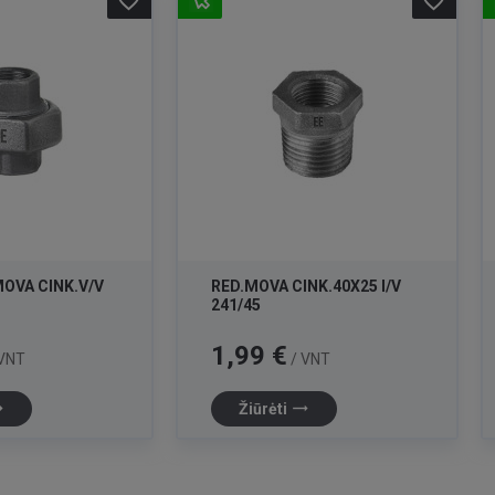
favorite_border
favorite_border
OVA CINK.V/V
RED.MOVA CINK.40X25 I/V
241/45
Kaina
1,99 €
VNT
/ VNT
lat
trending_flat
Žiūrėti