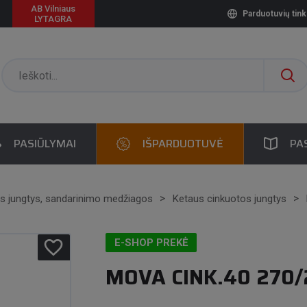
AB Vilniaus
Parduotuvių tink
LYTAGRA
PASIŪLYMAI
IŠPARDUOTUVĖ
PA
s jungtys, sandarinimo medžiagos
Ketaus cinkuotos jungtys
favorite_border
E-SHOP PREKĖ
MOVA CINK.40 270/