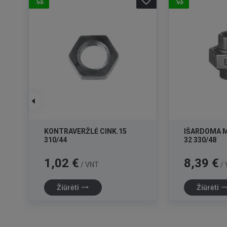
favorite_border
favorite_border
KONTRAVERŽLĖ CINK.15
IŠARDOMA M
310/44
32 330/48
Kaina
Kaina
1,02 €
8,39 €
/ VNT
/ 
trending_flat
trending_f
Žiūrėti
Žiūrėti