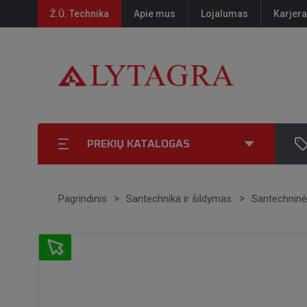
Ž.Ū. Technika
Apie mus
Lojalumas
Karjera
PREKIŲ KATALOGAS
Pagrindinis
Santechnika ir šildymas
Santechninė