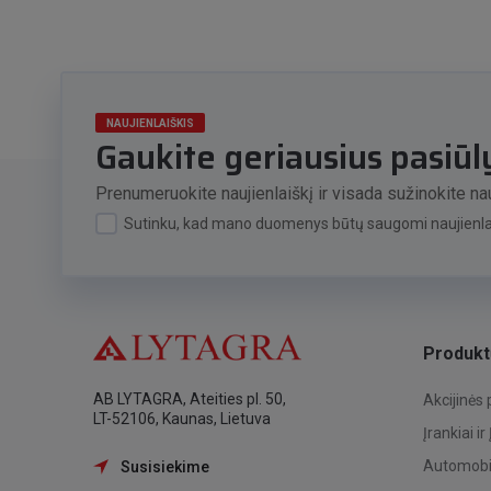
NAUJIENLAIŠKIS
Gaukite geriausius pasiū
Prenumeruokite naujienlaiškį ir visada sužinokite nau
Sutinku, kad mano duomenys būtų saugomi naujienlai
Produkt
AB LYTAGRA, Ateities pl. 50,
Akcijinės
LT-52106, Kaunas, Lietuva
Įrankiai ir
Automobil
Susisiekime