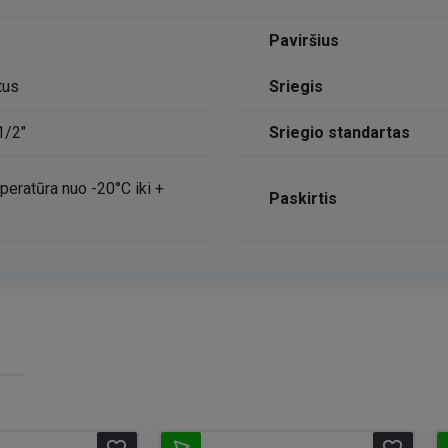
Paviršius
tus
Sriegis
1/2"
Sriegio standartas
peratūra nuo -20°C iki +
Paskirtis