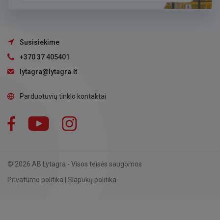
Susisiekime
+370 37 405401
lytagra@lytagra.lt
Parduotuvių tinklo kontaktai
Facebook
YouTube
Instagram
LinkedIn
© 2026 AB Lytagra - Visos teisės saugomos
Privatumo politika
|
Slapukų politika