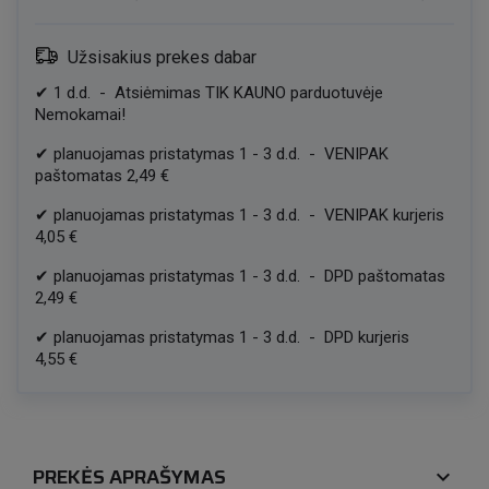
Užsisakius prekes dabar
✔
1
d.d.
-
Atsiėmimas TIK KAUNO parduotuvėje
Nemokamai!
✔
planuojamas pristatymas
1
-
3
d.d.
-
VENIPAK
paštomatas
2,49 €
✔
planuojamas pristatymas
1
-
3
d.d.
-
VENIPAK kurjeris
4,05 €
✔
planuojamas pristatymas
1
-
3
d.d.
-
DPD paštomatas
2,49 €
✔
planuojamas pristatymas
1
-
3
d.d.
-
DPD kurjeris
4,55 €
PREKĖS APRAŠYMAS
expand_more