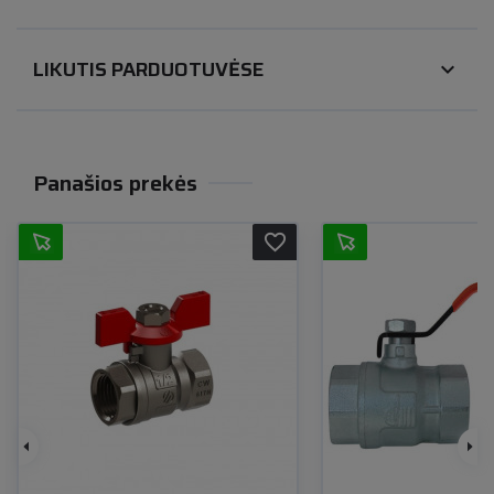
LIKUTIS PARDUOTUVĖSE
expand_more
Panašios prekės
favorite_border