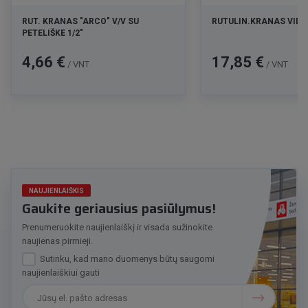
RUT. KRANAS "ARCO" V/V SU
RUTULIN.KRANAS VID.S
PETELIŠKE 1/2"
Kaina
Kaina
4,66 €
17,85 €
/ VNT
/ VNT
NAUJIENLAIŠKIS
Gaukite geriausius pasiūlymus!
Prenumeruokite naujienlaiškį ir visada sužinokite
naujienas pirmieji.
Sutinku, kad mano duomenys būtų saugomi
naujienlaiškiui gauti