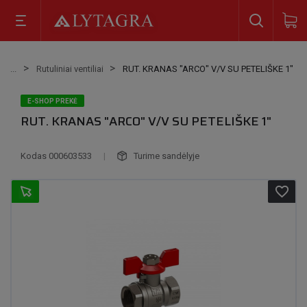
Rutuliniai ventiliai
RUT. KRANAS "ARCO" V/V SU PETELIŠKE 1"
E-SHOP PREKĖ
RUT. KRANAS "ARCO" V/V SU PETELIŠKE 1"
Kodas
000603533
|
Turime sandėlyje
favorite_border