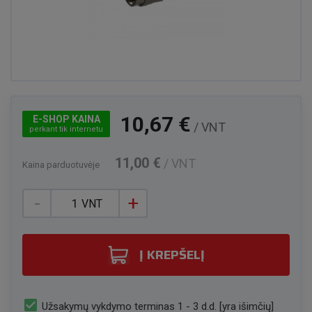
10,67 €
E-SHOP KAINA
/ VNT
perkant tik internetu
11,00 €
/ VNT
Kaina parduotuvėje
-
+
VNT
Į KREPŠELĮ
check_box
Užsakymų vykdymo terminas 1 - 3 d.d. [yra išimčių]