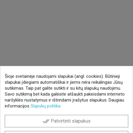
Šioje svetainėje naudojami slapukai (angl. cookies). Būtinieji
slapukai įdiegiami automatiškai ir jiems nėra reikalingas Jūsų
sutikimas. Taip pat galite sutikti ir su kitų slapukų naudojimu.
Savo sutikimą bet kada galėsite atšaukti pakeisdami interneto
naršyklės nustatymus ir ištrindami įrašytus slapukus. Daugiau
informacijos
Slapukų politika
done_all
Patvirtinti slapukus