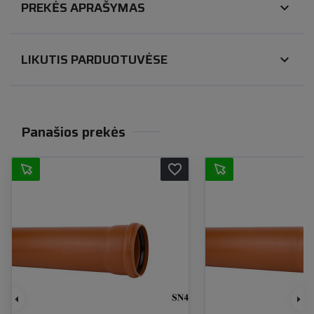
PREKĖS APRAŠYMAS
expand_more
LIKUTIS PARDUOTUVĖSE
expand_more
Panašios prekės
favorite_border