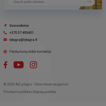
Susisiekime
+370 37 405401
lytagra@lytagra.lt
Parduotuvių tinklo kontaktai
Facebook
YouTube
Instagram
LinkedIn
© 2026 AB Lytagra - Visos teisės saugomos
Privatumo politika
|
Slapukų politika