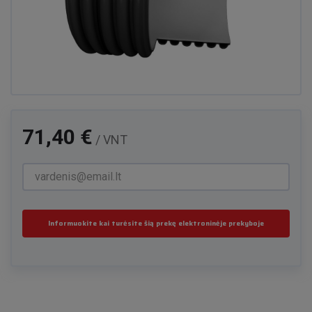
71,40 €
/ VNT
Informuokite kai turėsite šią prekę elektroninėje prekyboje