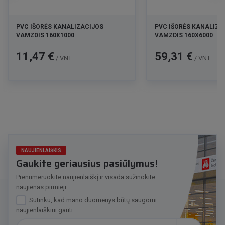
PVC IŠORĖS KANALIZACIJOS
PVC IŠORĖS KANALIZA
VAMZDIS 160X1000
VAMZDIS 160X6000
Kaina
Kaina
11,47 €
59,31 €
/ VNT
/ VNT
NAUJIENLAIŠKIS
Gaukite geriausius pasiūlymus!
Prenumeruokite naujienlaiškį ir visada sužinokite
naujienas pirmieji.
Sutinku, kad mano duomenys būtų saugomi
naujienlaiškiui gauti