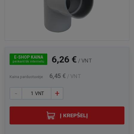
6,26 €
E-SHOP KAINA
/ VNT
perkant tik internetu
6,45 €
/ VNT
Kaina parduotuvėje
-
+
VNT
Į KREPŠELĮ