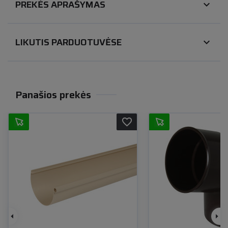
PREKĖS APRAŠYMAS
expand_more
LIKUTIS PARDUOTUVĖSE
expand_more
Panašios prekės
favorite_border