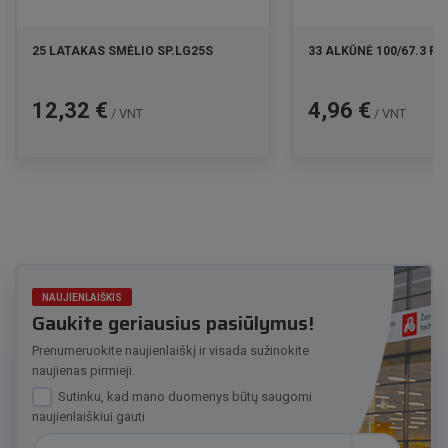
25 LATAKAS SMĖLIO SP.LG25S
33 ALKŪNĖ 100/67.3 R
Kaina
Kaina
12,32 €
4,96 €
/ VNT
/ VNT
NAUJIENLAIŠKIS
Gaukite geriausius pasiūlymus!
Prenumeruokite naujienlaiškį ir visada sužinokite
naujienas pirmieji.
Sutinku, kad mano duomenys būtų saugomi
naujienlaiškiui gauti