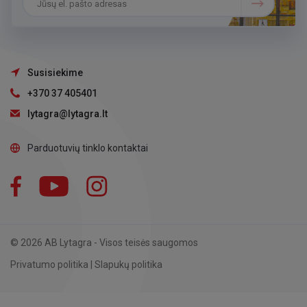
Susisiekime
+370 37 405401
lytagra@lytagra.lt
Parduotuvių tinklo kontaktai
Facebook
YouTube
Instagram
LinkedIn
© 2026 AB Lytagra - Visos teisės saugomos
Privatumo politika
|
Slapukų politika