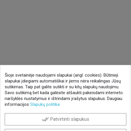
Šioje svetainėje naudojami slapukai (angl. cookies). Būtinieji
slapukai įdiegiami automatiškai ir jiems nėra reikalingas Jūsų
sutikimas. Taip pat galite sutikti ir su kitų slapukų naudojimu.
Savo sutikimą bet kada galėsite atšaukti pakeisdami interneto
naršyklės nustatymus ir ištrindami įrašytus slapukus. Daugiau
informacijos
Slapukų politika
done_all
Patvirtinti slapukus