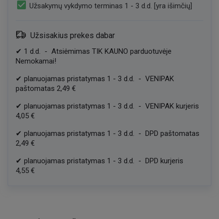
check_box
Užsakymų vykdymo terminas 1 - 3 d.d. [yra išimčių]
Užsisakius prekes dabar
✔
1
d.d.
-
Atsiėmimas TIK KAUNO parduotuvėje
Nemokamai!
✔
planuojamas pristatymas
1
-
3
d.d.
-
VENIPAK
paštomatas
2,49 €
✔
planuojamas pristatymas
1
-
3
d.d.
-
VENIPAK kurjeris
4,05 €
✔
planuojamas pristatymas
1
-
3
d.d.
-
DPD paštomatas
2,49 €
✔
planuojamas pristatymas
1
-
3
d.d.
-
DPD kurjeris
4,55 €