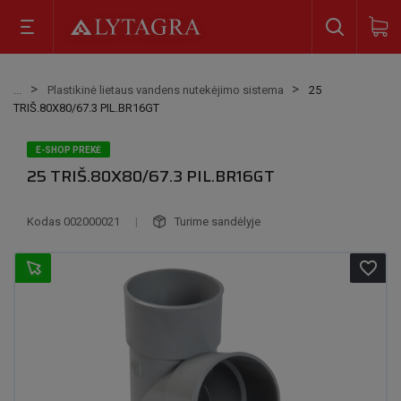
Plastikinė lietaus vandens nutekėjimo sistema
25
TRIŠ.80X80/67.3 PIL.BR16GT
E-SHOP PREKĖ
25 TRIŠ.80X80/67.3 PIL.BR16GT
Kodas
002000021
|
Turime sandėlyje
favorite_border