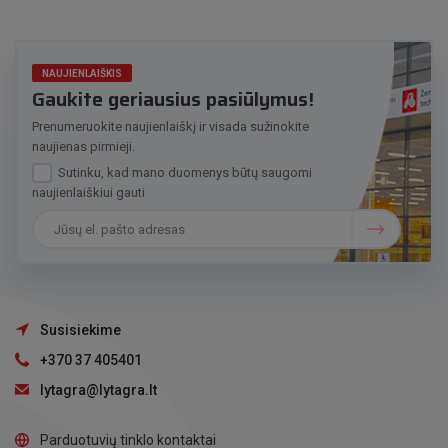
NAUJIENLAIŠKIS
Gaukite geriausius pasiūlymus!
Prenumeruokite naujienlaiškį ir visada sužinokite
naujienas pirmieji.
Sutinku, kad mano duomenys būtų saugomi
naujienlaiškiui gauti
Susisiekime
+370 37 405401
lytagra@lytagra.lt
Parduotuvių tinklo kontaktai