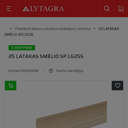
Plastikinė lietaus vandens nutekėjimo sistema
25 LATAKAS
SMĖLIO SP.LG25S
E-SHOP PREKĖ
25 LATAKAS SMĖLIO SP.LG25S
Kodas
002000338
|
Turime sandėlyje
favorite_border