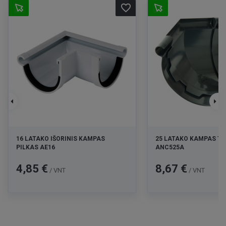
favorite_border
16 LATAKO IŠORINIS KAMPAS
25 LATAKO KAMPAS T.P
PILKAS AE16
ANC525A
Kaina
Kaina
4,85 €
8,67 €
/ VNT
/ VNT