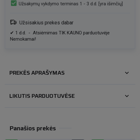
check_box
Užsakymų vykdymo terminas 1 - 3 d.d. [yra išimčių]
Užsisakius prekes dabar
✔
1
d.d.
-
Atsiėmimas TIK KAUNO parduotuvėje
Nemokamai!
PREKĖS APRAŠYMAS
expand_more
LIKUTIS PARDUOTUVĖSE
expand_more
Panašios prekės