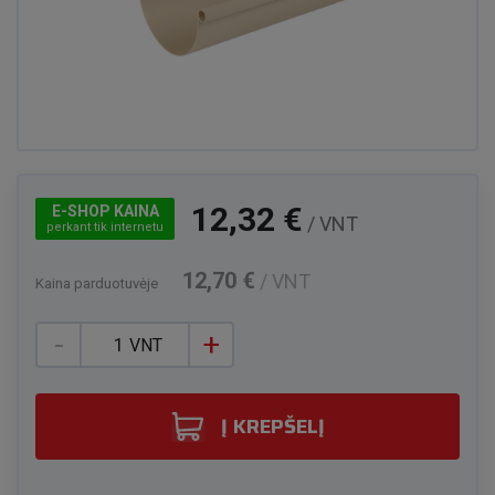
12,32 €
E-SHOP KAINA
/ VNT
perkant tik internetu
12,70 €
/ VNT
Kaina parduotuvėje
-
+
VNT
Į KREPŠELĮ