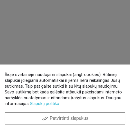
Šioje svetainėje naudojami slapukai (angl. cookies). Būtinieji
slapukai įdiegiami automatiškai ir jiems nėra reikalingas Jūsų
sutikimas. Taip pat galite sutikti ir su kitų slapukų naudojimu.
Savo sutikimą bet kada galėsite atšaukti pakeisdami interneto
naršyklės nustatymus ir ištrindami įrašytus slapukus. Daugiau
informacijos
Slapukų politika
done_all
Patvirtinti slapukus