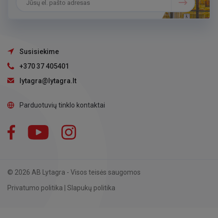
Susisiekime
+370 37 405401
lytagra@lytagra.lt
Parduotuvių tinklo kontaktai
Facebook
YouTube
Instagram
LinkedIn
© 2026 AB Lytagra - Visos teisės saugomos
Privatumo politika
|
Slapukų politika