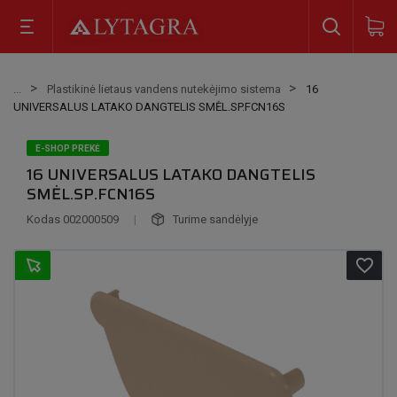
Plastikinė lietaus vandens nutekėjimo sistema
16
UNIVERSALUS LATAKO DANGTELIS SMĖL.SP.FCN16S
E-SHOP PREKĖ
16 UNIVERSALUS LATAKO DANGTELIS
SMĖL.SP.FCN16S
Kodas
002000509
|
Turime sandėlyje
favorite_border