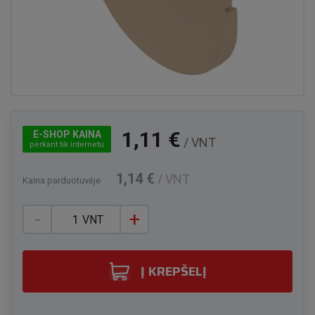
1,11 €
E-SHOP KAINA
/ VNT
perkant tik internetu
1,14 €
/ VNT
Kaina parduotuvėje
-
+
VNT
Į KREPŠELĮ