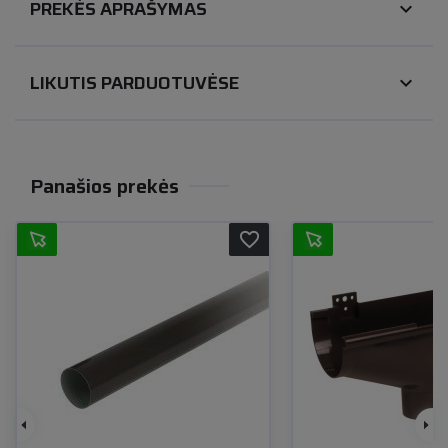
PREKĖS APRAŠYMAS
expand_more
LIKUTIS PARDUOTUVĖSE
expand_more
Panašios prekės
favorite_border