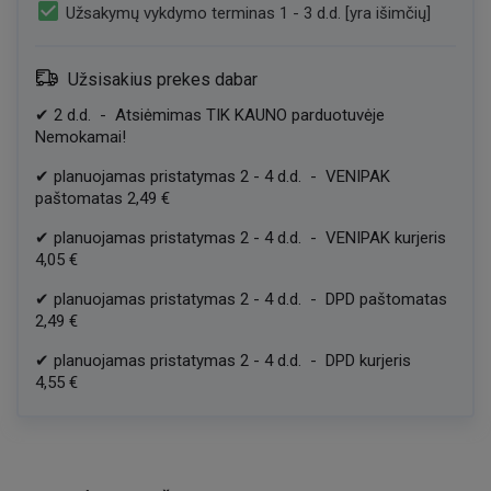
check_box
Užsakymų vykdymo terminas 1 - 3 d.d. [yra išimčių]
Užsisakius prekes dabar
✔
2
d.d.
-
Atsiėmimas TIK KAUNO parduotuvėje
Nemokamai!
✔
planuojamas pristatymas
2
-
4
d.d.
-
VENIPAK
paštomatas
2,49 €
✔
planuojamas pristatymas
2
-
4
d.d.
-
VENIPAK kurjeris
4,05 €
✔
planuojamas pristatymas
2
-
4
d.d.
-
DPD paštomatas
2,49 €
✔
planuojamas pristatymas
2
-
4
d.d.
-
DPD kurjeris
4,55 €