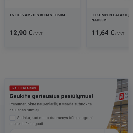
16 LIETVAMZDIS RUDAS TD50M
33 KOMPEN.LATAKO ĮL
NAD33M
Kaina
Kaina
12,90 €
11,64 €
/ VNT
/ VNT
NAUJIENLAIŠKIS
Gaukite geriausius pasiūlymus!
Prenumeruokite naujienlaiškį ir visada sužinokite
naujienas pirmieji.
Sutinku, kad mano duomenys būtų saugomi
naujienlaiškiui gauti