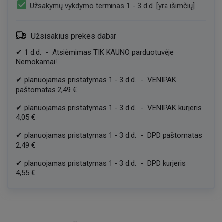
check_box
Užsakymų vykdymo terminas 1 - 3 d.d. [yra išimčių]
Užsisakius prekes dabar
✔
1
d.d.
-
Atsiėmimas TIK KAUNO parduotuvėje
Nemokamai!
✔
planuojamas pristatymas
1
-
3
d.d.
-
VENIPAK
paštomatas
2,49 €
✔
planuojamas pristatymas
1
-
3
d.d.
-
VENIPAK kurjeris
4,05 €
✔
planuojamas pristatymas
1
-
3
d.d.
-
DPD paštomatas
2,49 €
✔
planuojamas pristatymas
1
-
3
d.d.
-
DPD kurjeris
4,55 €