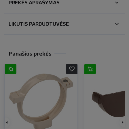
PREKĖS APRAŠYMAS
expand_more
LIKUTIS PARDUOTUVĖSE
expand_more
Panašios prekės
favorite_border