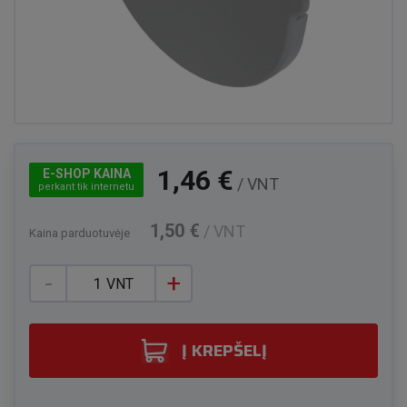
1,46 €
E-SHOP KAINA
/ VNT
perkant tik internetu
1,50 €
/ VNT
Kaina parduotuvėje
-
+
VNT
Į KREPŠELĮ