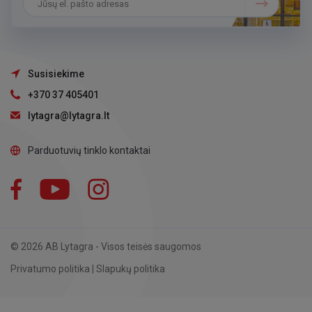
Susisiekime
+370 37 405401
lytagra@lytagra.lt
Parduotuvių tinklo kontaktai
Facebook
YouTube
Instagram
LinkedIn
© 2026 AB Lytagra - Visos teisės saugomos
Privatumo politika
|
Slapukų politika