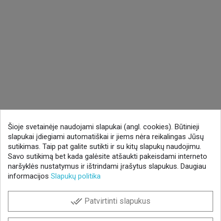
Šioje svetainėje naudojami slapukai (angl. cookies). Būtinieji
slapukai įdiegiami automatiškai ir jiems nėra reikalingas Jūsų
sutikimas. Taip pat galite sutikti ir su kitų slapukų naudojimu.
Savo sutikimą bet kada galėsite atšaukti pakeisdami interneto
naršyklės nustatymus ir ištrindami įrašytus slapukus. Daugiau
informacijos
Slapukų politika
done_all
Patvirtinti slapukus