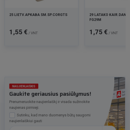
25 LIETV.APKABA SM.SP.CORGTS
29 LATAKO KAIR.DANG
FG29M
Kaina
Kaina
1,55 €
1,75 €
/ VNT
/ VNT
NAUJIENLAIŠKIS
Gaukite geriausius pasiūlymus!
Prenumeruokite naujienlaiškį ir visada sužinokite
naujienas pirmieji.
Sutinku, kad mano duomenys būtų saugomi
naujienlaiškiui gauti