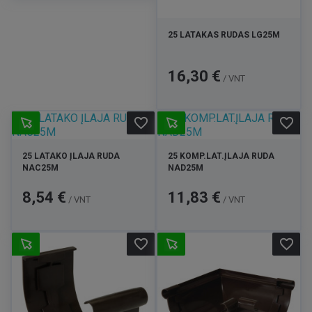
25 LATAKAS RUDAS LG25M
Kaina
16,30 €
/ VNT
favorite_border
favorite_border
25 LATAKO ĮLAJA RUDA
25 KOMP.LAT.ĮLAJA RUDA
NAC25M
NAD25M
Kaina
Kaina
8,54 €
11,83 €
/ VNT
/ VNT
favorite_border
favorite_border