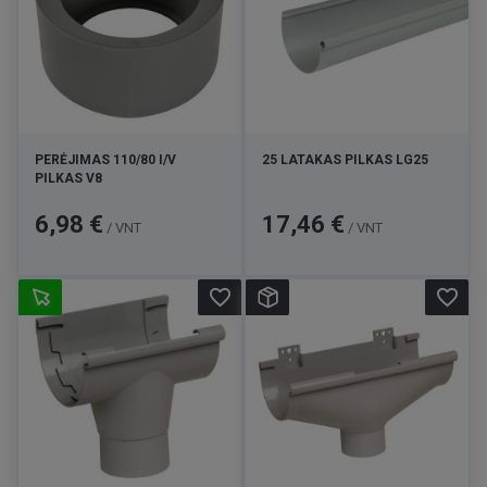
PERĖJIMAS 110/80 I/V
25 LATAKAS PILKAS LG25
PILKAS V8
Kaina
Kaina
6,98 €
17,46 €
/ VNT
/ VNT
favorite_border
favorite_border