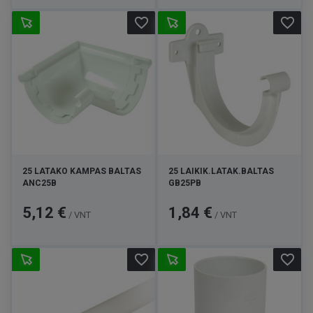
favorite_border
favorite_border
25 LATAKO KAMPAS BALTAS
25 LAIKIK.LATAK.BALTAS
ANC25B
GB25PB
Kaina
Kaina
5,12 €
1,84 €
/ VNT
/ VNT
favorite_border
favorite_border