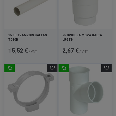
25 LIETVAMZDIS BALTAS
25 DVIGUBA MOVA BALTA
TD80B
JRGTB
Kaina
Kaina
15,52 €
2,67 €
/ VNT
/ VNT
favorite_border
favorite_border