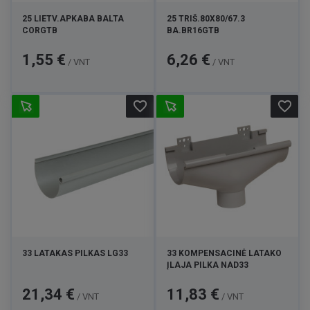
25 LIETV.APKABA BALTA
25 TRIŠ.80X80/67.3
CORGTB
BA.BR16GTB
Kaina
Kaina
1,55 €
6,26 €
/ VNT
/ VNT
favorite_border
favorite_border
33 LATAKAS PILKAS LG33
33 KOMPENSACINĖ LATAKO
ĮLAJA PILKA NAD33
Kaina
Kaina
21,34 €
11,83 €
/ VNT
/ VNT