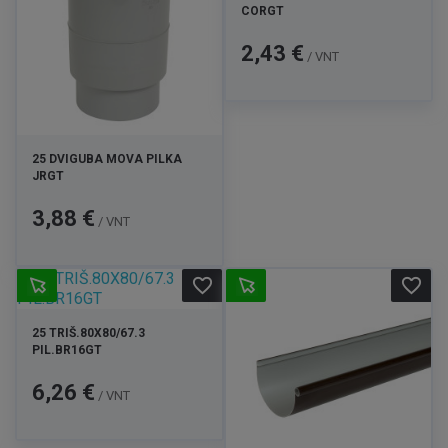
CORGT
Kaina
2,43 €
/ VNT
25 DVIGUBA MOVA PILKA
JRGT
Kaina
3,88 €
/ VNT
favorite_border
favorite_border
25 TRIŠ.80X80/67.3
PIL.BR16GT
Kaina
6,26 €
/ VNT