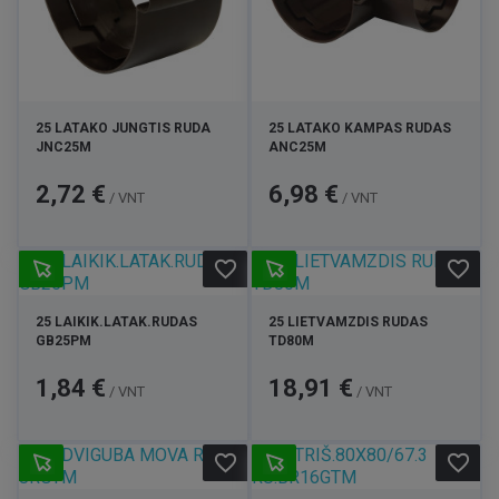
25 LATAKO JUNGTIS RUDA
25 LATAKO KAMPAS RUDAS
JNC25M
ANC25M
Kaina
Kaina
2,72 €
6,98 €
/ VNT
/ VNT
favorite_border
favorite_border
25 LAIKIK.LATAK.RUDAS
25 LIETVAMZDIS RUDAS
GB25PM
TD80M
Kaina
Kaina
1,84 €
18,91 €
/ VNT
/ VNT
favorite_border
favorite_border