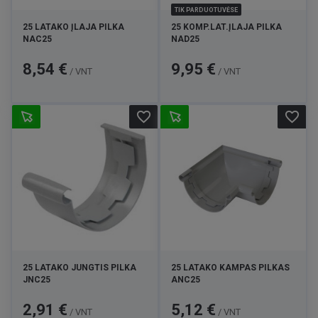
TIK PARDUOTUVĖSE
25 LATAKO ĮLAJA PILKA
25 KOMP.LAT.ĮLAJA PILKA
NAC25
NAD25
Kaina
Kaina
8,54 €
9,95 €
/ VNT
/ VNT
favorite_border
favorite_border
25 LATAKO JUNGTIS PILKA
25 LATAKO KAMPAS PILKAS
JNC25
ANC25
Kaina
Kaina
2,91 €
5,12 €
/ VNT
/ VNT