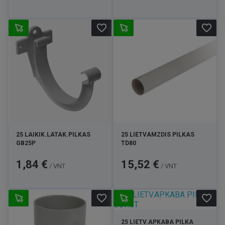
favorite_border
favorite_border
25 LAIKIK.LATAK.PILKAS
25 LIETVAMZDIS PILKAS
GB25P
TD80
Kaina
Kaina
1,84 €
15,52 €
/ VNT
/ VNT
favorite_border
favorite_border
25 LIETV.APKABA PILKA