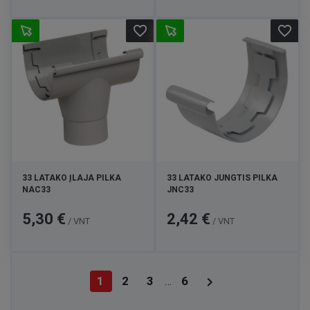
favorite_border
favorite_border
33 LATAKO ĮLAJA PILKA
33 LATAKO JUNGTIS PILKA
NAC33
JNC33
Kaina
Kaina
5,30 €
2,42 €
/ VNT
/ VNT

1
2
3
6
…