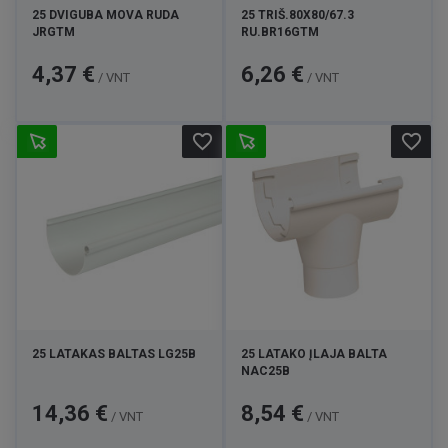
25 DVIGUBA MOVA RUDA
25 TRIŠ.80X80/67.3
JRGTM
RU.BR16GTM
Kaina
Kaina
4,37 €
6,26 €
/ VNT
/ VNT
favorite_border
favorite_border
25 LATAKAS BALTAS LG25B
25 LATAKO ĮLAJA BALTA
NAC25B
Kaina
Kaina
14,36 €
8,54 €
/ VNT
/ VNT