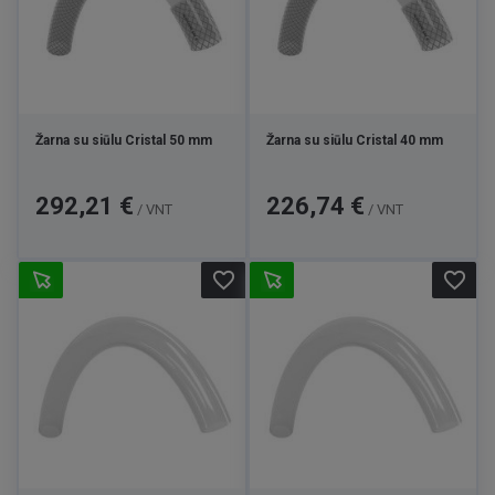
Žarna su siūlu Cristal 50 mm
Žarna su siūlu Cristal 40 mm
Kaina
Kaina
292,21 €
226,74 €
/ VNT
/ VNT
favorite_border
favorite_border