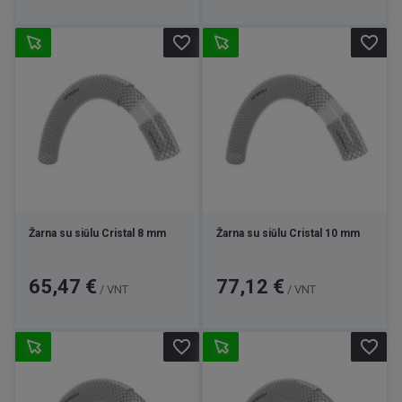
favorite_border
favorite_border
Žarna su siūlu Cristal 8 mm
Žarna su siūlu Cristal 10 mm
Kaina
Kaina
65,47 €
77,12 €
/ VNT
/ VNT
favorite_border
favorite_border