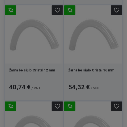
favorite_border
favorite_border
Žarna be siūlo Cristal 12 mm
Žarna be siūlo Cristal 16 mm
Kaina
Kaina
40,74 €
54,32 €
/ VNT
/ VNT
favorite_border
favorite_border