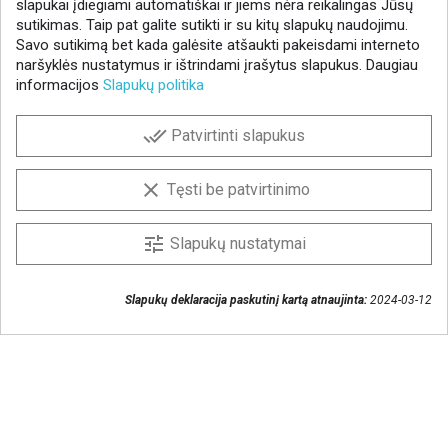
slapukai įdiegiami automatiškai ir jiems nėra reikalingas Jūsų
sutikimas. Taip pat galite sutikti ir su kitų slapukų naudojimu.
Savo sutikimą bet kada galėsite atšaukti pakeisdami interneto
naršyklės nustatymus ir ištrindami įrašytus slapukus. Daugiau
informacijos
Slapukų politika
NAUJIENLAIŠKIS
done_all
Patvirtinti slapukus
Gaukite geriausius pasiūlymus!
Prenumeruokite naujienlaiškį ir visada sužinokite
clear
Tęsti be patvirtinimo
naujienas pirmieji.
Sutinku, kad mano duomenys būtų saugomi
tune
Slapukų nustatymai
naujienlaiškiui gauti
Slapukų deklaracija paskutinį kartą atnaujinta:
2024-03-12
Susisiekime
+370 37 405401
lytagra@lytagra.lt