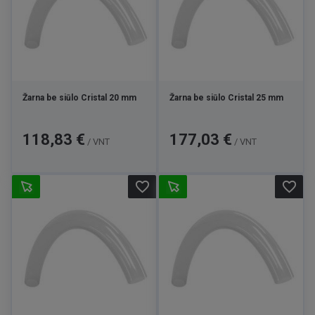
Žarna be siūlo Cristal 20 mm
Žarna be siūlo Cristal 25 mm
Kaina
Kaina
118,83 €
177,03 €
/ VNT
/ VNT
favorite_border
favorite_border