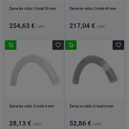
Žarna be siūlo Cristal 30 mm
Žarna be siūlo Cristal 40 mm
Kaina
Kaina
254,63 €
217,04 €
/ VNT
/ VNT
favorite_border
favorite_border
Žarna be siūlo Cristal 4 mm
Žarna su siūlu Cristal 6 mm
Kaina
Kaina
28,13 €
52,86 €
/ VNT
/ VNT