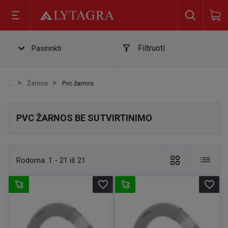
Filtruoti
Pasirinkti
Žarnos
Pvc žarnos
PVC ŽARNOS BE SUTVIRTINIMO
Rodoma:
1 - 21 iš 21
favorite_border
favorite_border