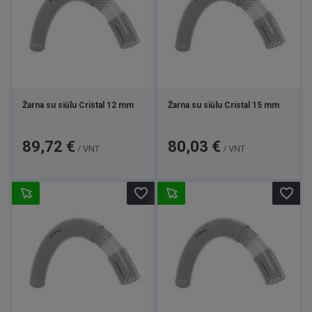
Žarna su siūlu Cristal 12 mm
Žarna su siūlu Cristal 15 mm
Kaina
Kaina
89,72 €
80,03 €
/ VNT
/ VNT
favorite_border
favorite_border