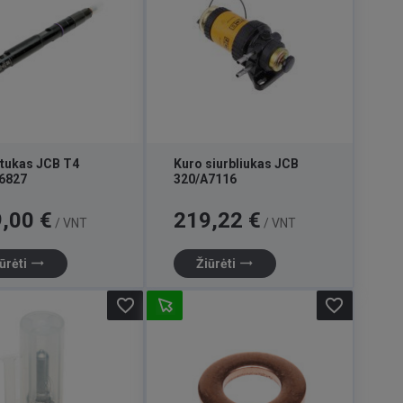
tukas JCB T4
Kuro siurbliukas JCB
6827
320/A7116
Kaina
,00 €
219,22 €
/ VNT
/ VNT
trending_flat
trending_flat
ūrėti
Žiūrėti
favorite_border
favorite_border