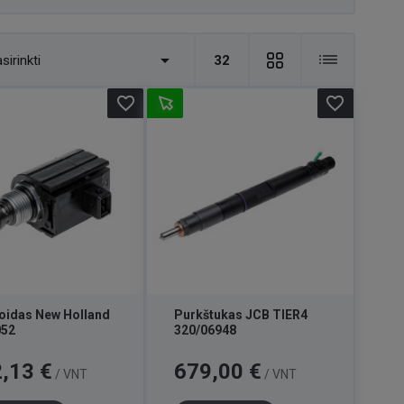

sirinkti
32
favorite_border
favorite_border
oidas New Holland
Purkštukas JCB TIER4
052
320/06948
Kaina
,13 €
679,00 €
/ VNT
/ VNT