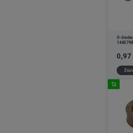
O-žieda
144579
Kaina
0,97
Žiūr