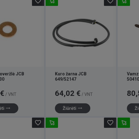
favorite_border
favorite_border
poveržlė JCB
Kuro žarna JCB
Vamzd
30
649/52147
5041
Kaina
Kaina
 €
64,02 €
80,
/ VNT
/ VNT
trending_flat
trending_flat
ėti
Žiūrėti
Ži
favorite_border
favorite_border