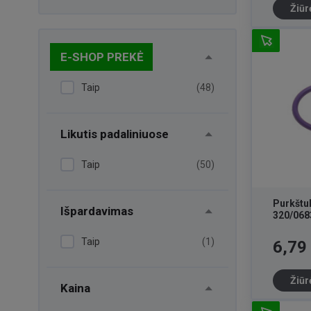
Žiūr
E-SHOP PREKĖ
Taip
(48)
Likutis padaliniuose
Taip
(50)
Purkštu
Išpardavimas
320/068
Taip
(1)
Kaina
6,79
Žiūr
Kaina