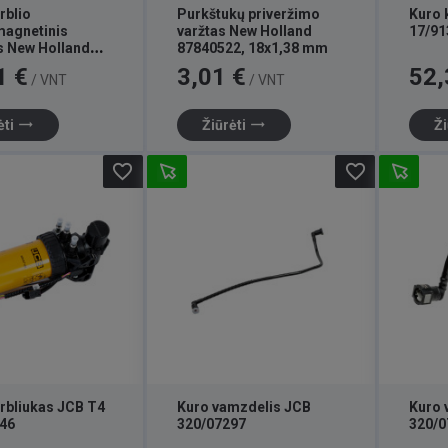
rblio
Purkštukų priveržimo
Kuro 
magnetinis
varžtas New Holland
17/91
s New Holland
87840522, 18x1,38 mm
3
Kaina
Kaina
1 €
3,01 €
52,
/ VNT
/ VNT
trending_flat
trending_flat
ėti
Žiūrėti
Ži
favorite_border
favorite_border
urbliukas JCB T4
Kuro vamzdelis JCB
Kuro 
46
320/07297
320/0