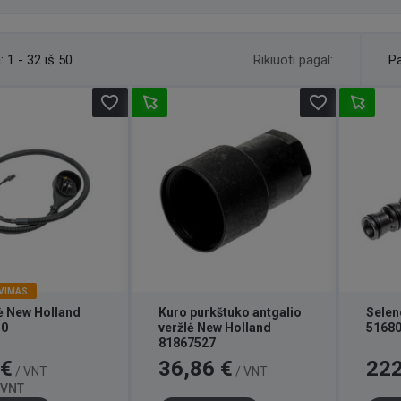
Rikiuoti pagal:
:
1 - 32 iš 50
Pa
favorite_border
favorite_border
VIMAS
ė New Holland
Kuro purkštuko antgalio
Selen
50
veržlė New Holland
5168
81867527
Bazinė
Kaina
Kaina
 €
36,86 €
222
/ VNT
/ VNT
kaina
/ VNT