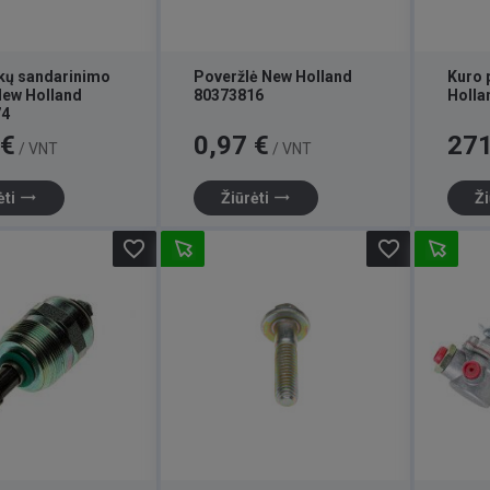
kų sandarinimo
Poveržlė New Holland
Kuro 
New Holland
80373816
Holla
74
Kaina
Kaina
 €
0,97 €
271
/ VNT
/ VNT
trending_flat
trending_flat
ėti
Žiūrėti
Ži
favorite_border
favorite_border