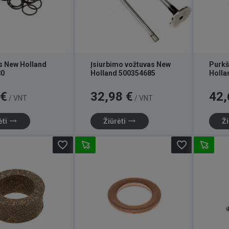
s New Holland
Įsiurbimo vožtuvas New
Purkš
80
Holland 500354685
Holla
Kaina
Kaina
 €
32,98 €
42,
/ VNT
/ VNT
trending_flat
trending_flat
ėti
Žiūrėti
Ži
favorite_border
favorite_border