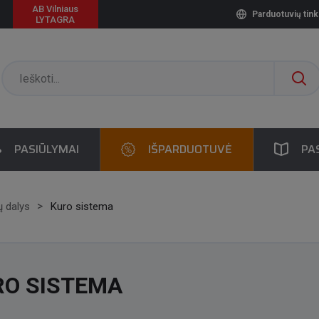
AB Vilniaus
Parduotuvių tink
LYTAGRA
PASIŪLYMAI
IŠPARDUOTUVĖ
PA
jų dalys
Kuro sistema
RO SISTEMA