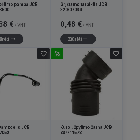
kėlimo pompa JCB
Grįžtamo tarpiklis JCB
3600
320/07034
Kaina
38 €
0,48 €
/ VNT
/ VNT
trending_flat
trending_flat
ūrėti
Žiūrėti
favorite_border
favorite_border
vamzdelis JCB
Kuro užpylimo žarna JCB
7052
834/11573