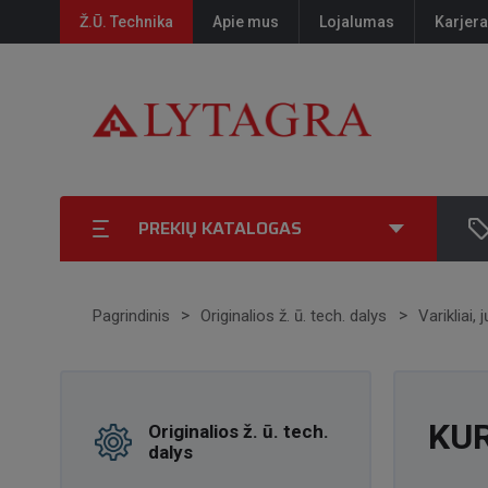
Ž.Ū. Technika
Apie mus
Lojalumas
Karjera
PREKIŲ KATALOGAS
Pagrindinis
Originalios ž. ū. tech. dalys
Varikliai, 
KU
Originalios ž. ū. tech.
dalys