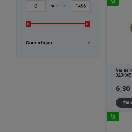
-
nuo
iki
Gamintojas
Varinė 
320/065
Kaina
6,30
Žiūr