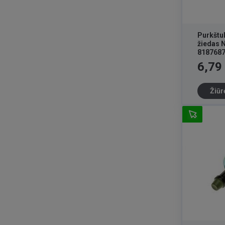
Purkštu
žiedas 
818768
Kaina
6,79
Žiūr