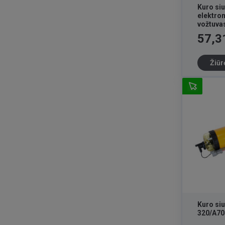
Kuro siu
elektro
vožtuva
819039
Kaina
57,3
Žiūr
Kuro si
320/A70