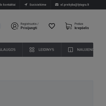
lo kontaktai
Susisiekime
el.prekyba@lytagra.lt
Registruotis /
favorite_border
Prekės
Prisijungti
krepšelis
SLAUGOS
LEIDINYS
NAUJIENOS