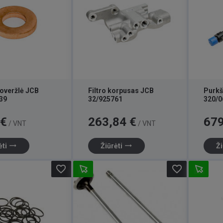
poveržlė JCB
Filtro korpusas JCB
Purkš
39
32/925761
320/0
Kaina
Kaina
 €
263,84 €
679
/ VNT
/ VNT
trending_flat
trending_flat
ėti
Žiūrėti
Ži
favorite_border
favorite_border