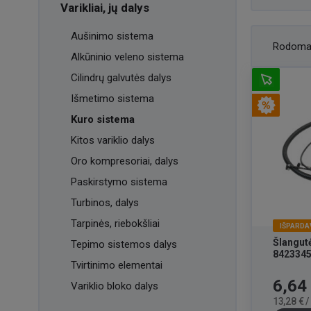
Varikliai, jų dalys
Aušinimo sistema
Rodoma
Alkūninio veleno sistema
Cilindrų galvutės dalys
Išmetimo sistema
Kuro sistema
Kitos variklio dalys
Oro kompresoriai, dalys
Paskirstymo sistema
Turbinos, dalys
Tarpinės, riebokšliai
IŠPARDA
Šlangut
Tepimo sistemos dalys
842334
Tvirtinimo elementai
Kaina
6,64
Variklio bloko dalys
13,28 € 