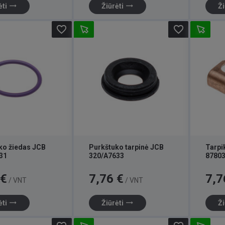
trending_flat
trending_flat
ėti
Žiūrėti
Ži
favorite_border
favorite_border
ko žiedas JCB
Purkštuko tarpinė JCB
Tarpi
31
320/A7633
8780
Kaina
Kaina
 €
7,76 €
7,7
/ VNT
/ VNT
trending_flat
trending_flat
ėti
Žiūrėti
Ži