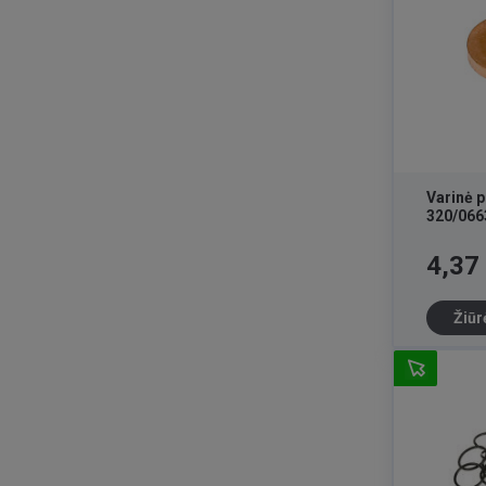
Varinė 
320/066
Kaina
4,37
Žiūr