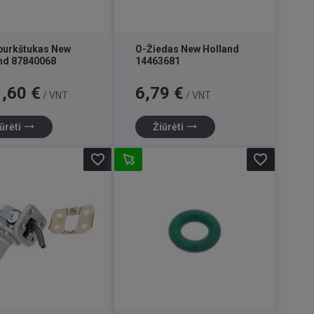
purkštukas New
O-Žiedas New Holland
nd 87840068
14463681
Kaina
,60 €
6,79 €
/ VNT
/ VNT
trending_flat
trending_flat
ūrėti
Žiūrėti
favorite_border
favorite_border