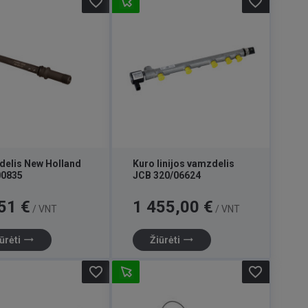
favorite_border
favorite_border
elis New Holland
Kuro linijos vamzdelis
00835
JCB 320/06624
Kaina
51 €
1 455,00 €
/ VNT
/ VNT
trending_flat
trending_flat
ūrėti
Žiūrėti
favorite_border
favorite_border