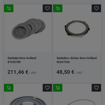
favorite_border
favorite_border
Sankaba New Holland
Sankabos diskas New Holland
87530789
90347926
Kaina
Kaina
211,46 €
48,50 €
/ VNT
/ VNT
favorite_border
favorite_border