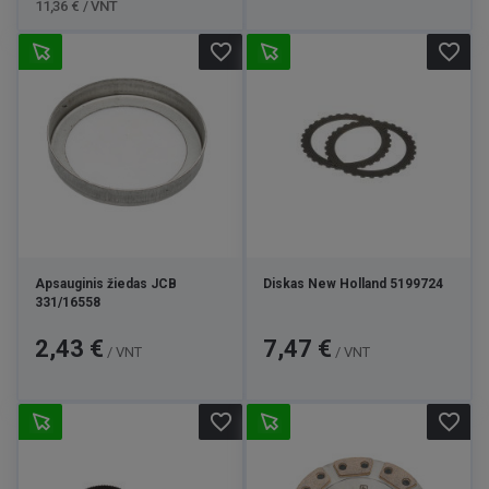
11,36 € / VNT
favorite_border
favorite_border
Apsauginis žiedas JCB
Diskas New Holland 5199724
331/16558
Kaina
Kaina
2,43 €
7,47 €
/ VNT
/ VNT
favorite_border
favorite_border