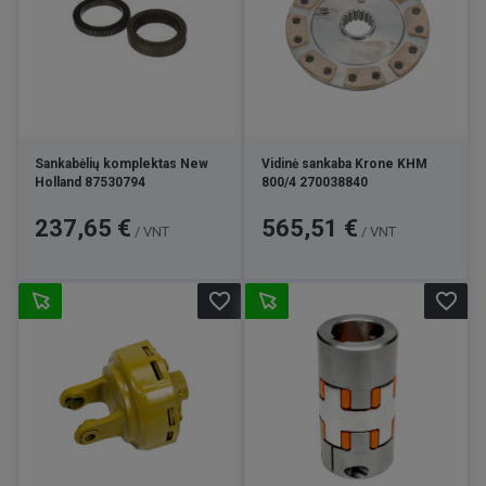
Sankabėlių komplektas New
Vidinė sankaba Krone KHM
Holland 87530794
800/4 270038840
Kaina
Kaina
237,65 €
565,51 €
/ VNT
/ VNT
favorite_border
favorite_border