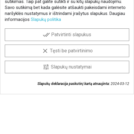
sutikimas. Taip pat galite sutikti ir su kitų slapukų naudojimu.
Savo sutikimą bet kada galėsite atšaukti pakeisdami interneto
naršyklės nustatymus ir ištrindami įrašytus slapukus. Daugiau
informacijos
Slapukų politika
NAUJIENLAIŠKIS
done_all
Patvirtinti slapukus
Gaukite geriausius pasiūlymus!
Prenumeruokite naujienlaiškį ir visada sužinokite
clear
Tęsti be patvirtinimo
naujienas pirmieji.
Sutinku, kad mano duomenys būtų saugomi
tune
Slapukų nustatymai
naujienlaiškiui gauti
Slapukų deklaracija paskutinį kartą atnaujinta:
2024-03-12
Susisiekime
+370 37 405401
lytagra@lytagra.lt