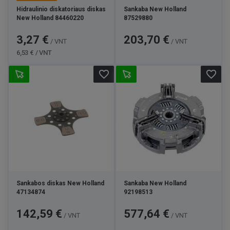
Hidraulinio diskatoriaus diskas
Sankaba New Holland
New Holland 84460220
87529880
Kaina
Bazinė
Kaina
3,27 €
203,70 €
/ VNT
/ VNT
kaina
6,53 € / VNT
favorite_border
favorite_border
Sankabos diskas New Holland
Sankaba New Holland
47134874
92198513
Kaina
Kaina
142,59 €
577,64 €
/ VNT
/ VNT