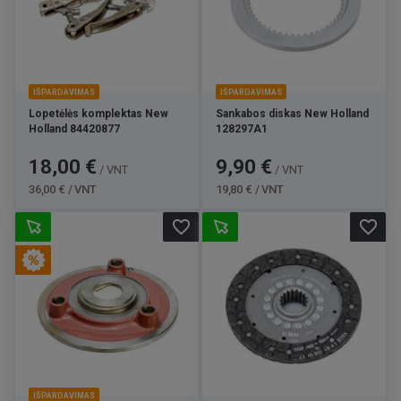
IŠPARDAVIMAS
IŠPARDAVIMAS
Lopetėlės komplektas New
Sankabos diskas New Holland
Holland 84420877
128297A1
Kaina
Bazinė
Kaina
Bazinė
18,00 €
9,90 €
/ VNT
/ VNT
kaina
kaina
36,00 € / VNT
19,80 € / VNT
favorite_border
favorite_border
IŠPARDAVIMAS