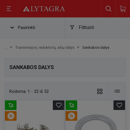
Filtruoti
Pasirinkti
Transmisijos, reduktorių, ašių dalys
Sankabos dalys
SANKABOS DALYS
Rodoma:
1 - 32 iš 52
favorite_border
favorite_border