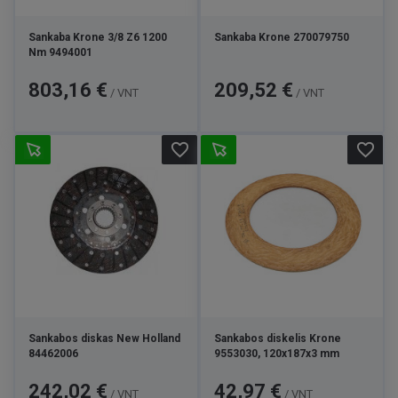
Sankaba Krone 3/8 Z6 1200
Sankaba Krone 270079750
Nm 9494001
Kaina
Kaina
803,16 €
209,52 €
/ VNT
/ VNT
favorite_border
favorite_border
Sankabos diskas New Holland
Sankabos diskelis Krone
84462006
9553030, 120x187x3 mm
Kaina
Kaina
242,02 €
42,97 €
/ VNT
/ VNT