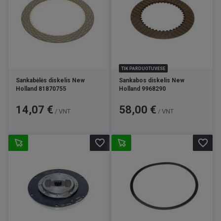
TIK PARDUOTUVĖSE
Sankabėlės diskelis New
Sankabos diskelis New
Holland 81870755
Holland 9968290
Kaina
Kaina
14,07 €
58,00 €
/ VNT
/ VNT
favorite_border
favorite_border