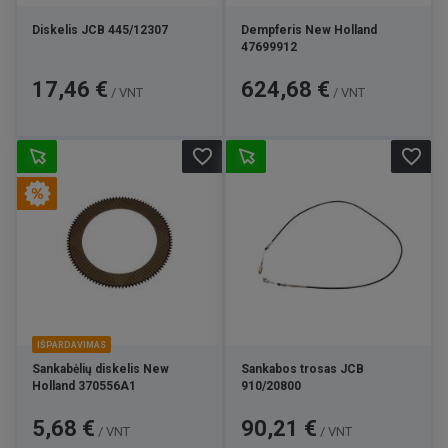
Diskelis JCB 445/12307
Dempferis New Holland
47699912
Kaina
Kaina
17,46 €
624,68 €
/ VNT
/ VNT
favorite_border
favorite_border
IŠPARDAVIMAS
Sankabėlių diskelis New
Sankabos trosas JCB
Holland 370556A1
910/20800
Kaina
Bazinė
Kaina
5,68 €
90,21 €
/ VNT
/ VNT
kaina