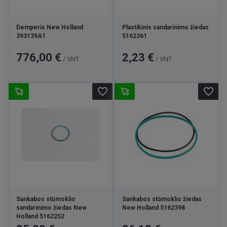
Demperis New Holland
Plastikinis sandarinimo žiedas
393139A1
5162361
Kaina
Kaina
776,00 €
2,23 €
/ VNT
/ VNT
favorite_border
favorite_border
Sankabos stūmoklio
Sankabos stūmoklio žiedas
sandarinimo žiedas New
New Holland 5162398
Holland 5162252
Kaina
Kaina