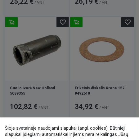
25,22 €
26,19 €
/ VNT
/ VNT
favorite_border
favorite_border
Guolio įvorė New Holland
Frikcinis diskelis Krone 157
5089355
9492610
Kaina
Kaina
102,82 €
34,92 €
/ VNT
/ VNT
Šioje svetainėje naudojami slapukai (angl. cookies). Būtinieji

1
2
slapukai įdiegiami automatiškai ir jiems nėra reikalingas Jūsų