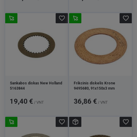
favorite_border
favorite_border
Sankabos diskas New Holland
Frikcinis diskelis Krone
5163844
9495680, 91x150x3 mm
Kaina
Kaina
19,40 €
36,86 €
/ VNT
/ VNT
favorite_border
favorite_border