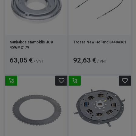
Sankabos stūmoklis JCB
Trosas New Holland 84404361
459/M2179
Kaina
Kaina
63,05 €
92,63 €
/ VNT
/ VNT
favorite_border
favorite_border