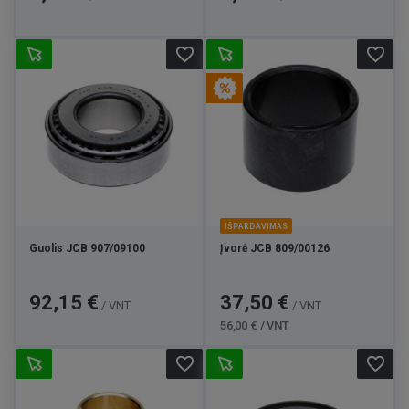
favorite_border
favorite_border
IŠPARDAVIMAS
Guolis JCB 907/09100
Įvorė JCB 809/00126
Kaina
Kaina
Bazinė
92,15 €
37,50 €
/ VNT
/ VNT
kaina
56,00 € / VNT
favorite_border
favorite_border