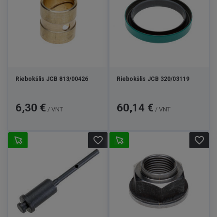
Riebokšlis JCB 813/00426
Riebokšlis JCB 320/03119
Kaina
Kaina
6,30 €
60,14 €
/ VNT
/ VNT
favorite_border
favorite_border