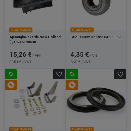
IŠPARDAVIMAS
IŠPARDAVIMAS
Apsauginė skarda New Holland
Guolis New Holland 84330069
(-/187) 5198538
Kaina
Bazinė
Kaina
Bazinė
15,26 €
4,35 €
/ VNT
/ VNT
kaina
kaina
30,51 € / VNT
8,70 € / VNT
favorite_border
favorite_border
IŠPARDAVIMAS
IŠPARDAVIMAS