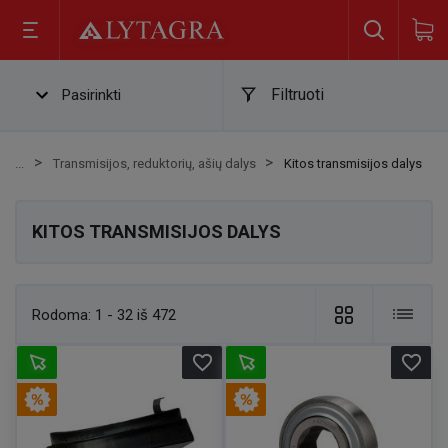
Filtruoti
Pasirinkti
Transmisijos, reduktorių, ašių dalys
Kitos transmisijos dalys
KITOS TRANSMISIJOS DALYS
Rodoma:
1 - 32 iš 472
favorite_border
favorite_border