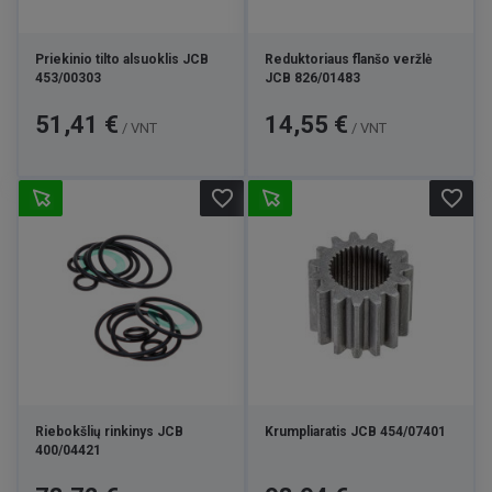
Priekinio tilto alsuoklis JCB
Reduktoriaus flanšo veržlė
453/00303
JCB 826/01483
Kaina
Kaina
51,41 €
14,55 €
/ VNT
/ VNT
favorite_border
favorite_border
Riebokšlių rinkinys JCB
Krumpliaratis JCB 454/07401
400/04421
Kaina
Kaina