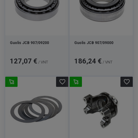
Guolis JCB 907/09200
Guolis JCB 907/09000
Kaina
Kaina
127,07 €
186,24 €
/ VNT
/ VNT
favorite_border
favorite_border