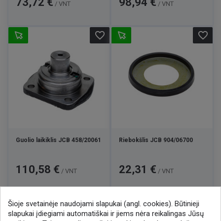
73,72 €
98,94 €
/ VNT
/ VNT
favorite_border
favorite_border
Guolio laikiklis JCB 458/20061
Riebokšlis JCB 904/06700
Kaina
Kaina
110,58 €
22,31 €
/ VNT
/ VNT
Šioje svetainėje naudojami slapukai (angl. cookies). Būtinieji

1
2
3
15
slapukai įdiegiami automatiškai ir jiems nėra reikalingas Jūsų
…