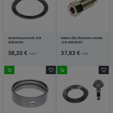
Atraminė poveržlė JCB
Galinio tilto fiksavimo varžtas
448/26304
JCB 448/26307
Kaina
Kaina
58,20 €
37,83 €
/ VNT
/ VNT
favorite_border
favorite_border