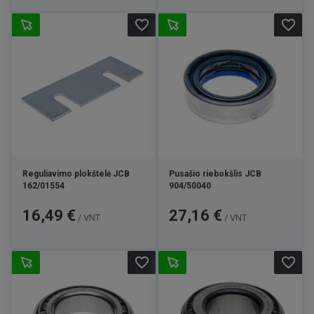
favorite_border
favorite_border
Reguliavimo plokštelė JCB
Pusašio riebokšlis JCB
162/01554
904/50040
Kaina
Kaina
16,49 €
27,16 €
/ VNT
/ VNT
favorite_border
favorite_border