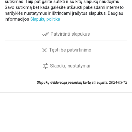
sutikimas. Taip pat galite sutikti ir su kitų slapukų naudojimu.
Savo sutikimą bet kada galėsite atšaukti pakeisdami interneto
naršyklės nustatymus ir ištrindami įrašytus slapukus. Daugiau
informacijos
Slapukų politika
NAUJIENLAIŠKIS
done_all
Patvirtinti slapukus
Gaukite geriausius pasiūlymus!
Prenumeruokite naujienlaiškį ir visada sužinokite
clear
Tęsti be patvirtinimo
naujienas pirmieji.
Sutinku, kad mano duomenys būtų saugomi
tune
Slapukų nustatymai
naujienlaiškiui gauti
Slapukų deklaracija paskutinį kartą atnaujinta:
2024-03-12
Susisiekime
+370 37 405401
lytagra@lytagra.lt