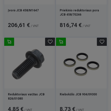
Įvorė JCB 458/M1647
Priekinio reduktoriaus pora
JCB 458/70246
Kaina
Kaina
206,61 €
816,74 €
/ VNT
/ VNT
favorite_border
favorite_border
Reduktoriaus varžtas JCB
Riebokšlis JCB 904/09300
826/01080
Kaina
Kaina
4,85 €
8,73 €
/ VNT
/ VNT