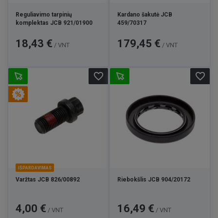
Reguliavimo tarpinių
Kardano šakutė JCB
komplektas JCB 921/01900
459/70317
Kaina
Kaina
18,43 €
179,45 €
/ VNT
/ VNT
favorite_border
favorite_border
IŠPARDAVIMAS
Varžtas JCB 826/00892
Riebokšlis JCB 904/20172
Kaina
Bazinė
Kaina
4,00 €
16,49 €
/ VNT
/ VNT
kaina