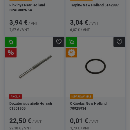
Rinkinys New Holland
Tarpinė New Holland 5142887
SPAG002N5A
Kaina
Bazinė
Kaina
Bazinė
3,94 €
3,04 €
/ VNT
/ VNT
kaina
kaina
7,87 € / VNT
6,07 € / VNT
favorite_border
favorite_border
AKCIJA
IŠPARDAVIMAS
Dozatoriaus ašelė Horsch
O-žiedas New Holland
01501905
70925934
Kaina
Bazinė
Kaina
Bazinė
22,50 €
0,01 €
/ VNT
/ VNT
kaina
kaina
29,10 € / VNT
1,70 € / VNT