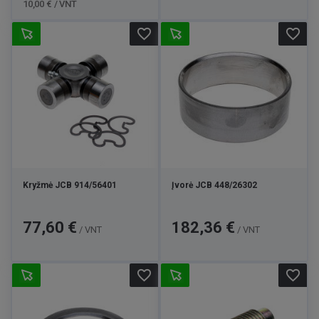
10,00 € / VNT
favorite_border
favorite_border
Kryžmė JCB 914/56401
Įvorė JCB 448/26302
Kaina
Kaina
77,60 €
182,36 €
/ VNT
/ VNT
favorite_border
favorite_border