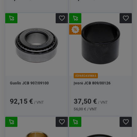
favorite_border
favorite_border
IŠPARDAVIMAS
Guolis JCB 907/09100
Įvorė JCB 809/00126
Kaina
Kaina
Bazinė
92,15 €
37,50 €
/ VNT
/ VNT
kaina
56,00 € / VNT
favorite_border
favorite_border