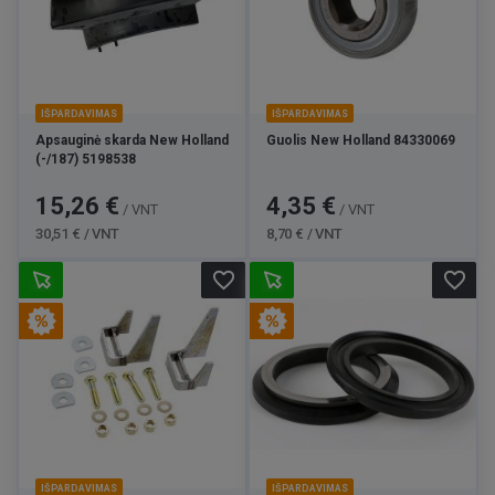
IŠPARDAVIMAS
IŠPARDAVIMAS
Apsauginė skarda New Holland
Guolis New Holland 84330069
(-/187) 5198538
Kaina
Bazinė
Kaina
Bazinė
15,26 €
4,35 €
/ VNT
/ VNT
kaina
kaina
30,51 € / VNT
8,70 € / VNT
favorite_border
favorite_border
IŠPARDAVIMAS
IŠPARDAVIMAS