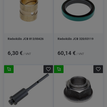
Riebokšlis JCB 813/00426
Riebokšlis JCB 320/03119
Kaina
Kaina
6,30 €
60,14 €
/ VNT
/ VNT
favorite_border
favorite_border