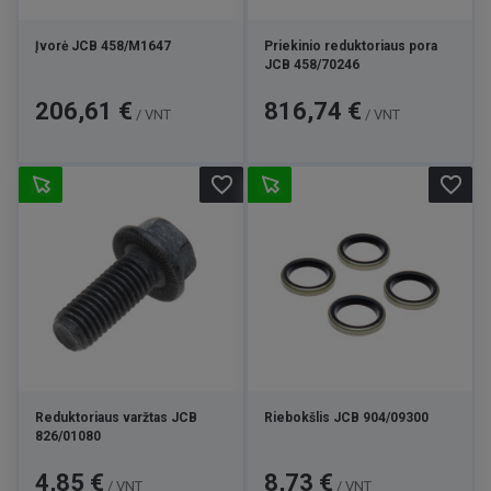
Įvorė JCB 458/M1647
Priekinio reduktoriaus pora
JCB 458/70246
Kaina
Kaina
206,61 €
816,74 €
/ VNT
/ VNT
favorite_border
favorite_border
Reduktoriaus varžtas JCB
Riebokšlis JCB 904/09300
826/01080
Kaina
Kaina
4,85 €
8,73 €
/ VNT
/ VNT