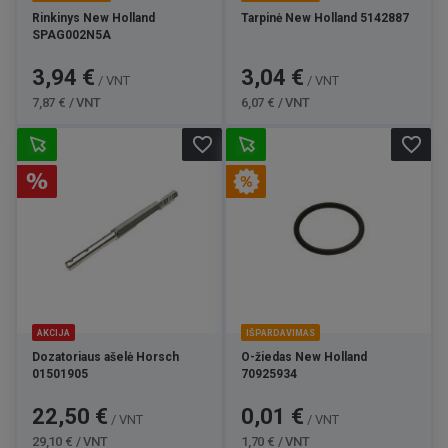
Rinkinys New Holland
Tarpinė New Holland 5142887
SPAG002N5A
Kaina
Bazinė
Kaina
Bazinė
3,94 €
3,04 €
/ VNT
/ VNT
kaina
kaina
7,87 € / VNT
6,07 € / VNT
favorite_border
favorite_border
AKCIJA
IŠPARDAVIMAS
Dozatoriaus ašelė Horsch
O-žiedas New Holland
01501905
70925934
Kaina
Bazinė
Kaina
Bazinė
22,50 €
0,01 €
/ VNT
/ VNT
kaina
kaina
29,10 € / VNT
1,70 € / VNT