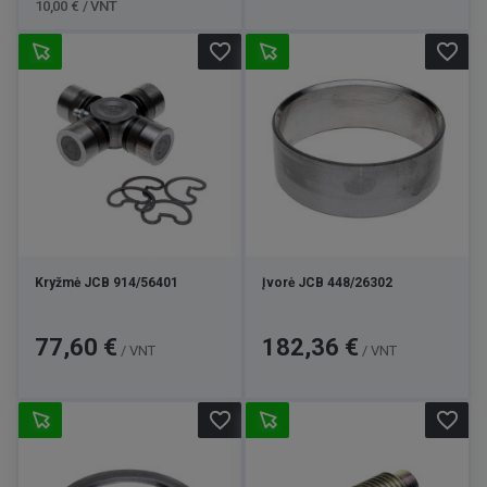
10,00 € / VNT
favorite_border
favorite_border
Kryžmė JCB 914/56401
Įvorė JCB 448/26302
Kaina
Kaina
77,60 €
182,36 €
/ VNT
/ VNT
favorite_border
favorite_border