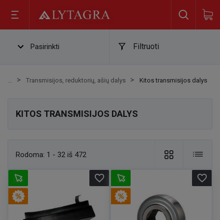
Filtruoti
Pasirinkti
Transmisijos, reduktorių, ašių dalys
Kitos transmisijos dalys
KITOS TRANSMISIJOS DALYS
Rodoma:
1 - 32 iš 472
favorite_border
favorite_border