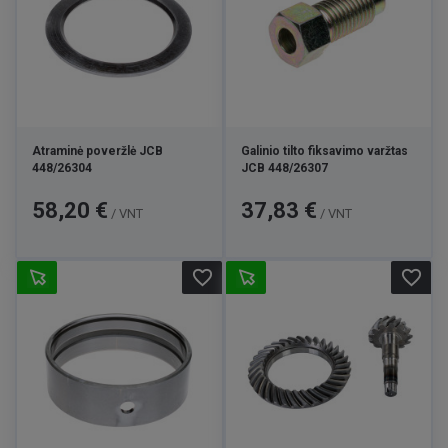
Atraminė poveržlė JCB
Galinio tilto fiksavimo varžtas
448/26304
JCB 448/26307
Kaina
Kaina
58,20 €
37,83 €
/ VNT
/ VNT
favorite_border
favorite_border