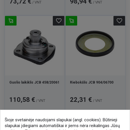
73,72 €
98,94 €
/ VNT
/ VNT
favorite_border
favorite_border
Guolio laikiklis JCB 458/20061
Riebokšlis JCB 904/06700
Kaina
Kaina
110,58 €
22,31 €
/ VNT
/ VNT
Šioje svetainėje naudojami slapukai (angl. cookies). Būtinieji

1
2
3
15
slapukai įdiegiami automatiškai ir jiems nėra reikalingas Jūsų
…