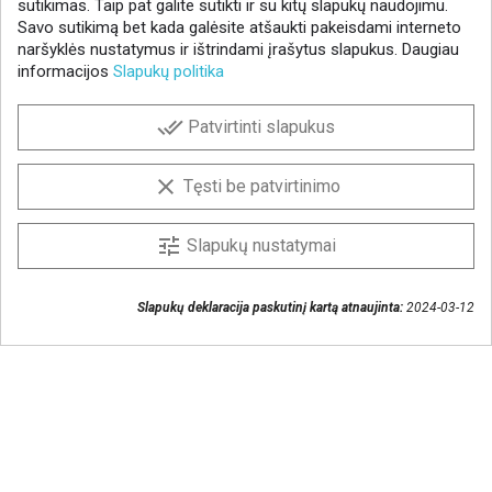
sutikimas. Taip pat galite sutikti ir su kitų slapukų naudojimu.
Savo sutikimą bet kada galėsite atšaukti pakeisdami interneto
naršyklės nustatymus ir ištrindami įrašytus slapukus. Daugiau
informacijos
Slapukų politika
NAUJIENLAIŠKIS
done_all
Patvirtinti slapukus
Gaukite geriausius pasiūlymus!
Prenumeruokite naujienlaiškį ir visada sužinokite
clear
Tęsti be patvirtinimo
naujienas pirmieji.
Sutinku, kad mano duomenys būtų saugomi
tune
Slapukų nustatymai
naujienlaiškiui gauti
Slapukų deklaracija paskutinį kartą atnaujinta:
2024-03-12
Susisiekime
+370 37 405401
lytagra@lytagra.lt