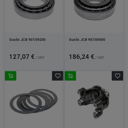
Guolis JCB 907/09200
Guolis JCB 907/09000
Kaina
Kaina
127,07 €
186,24 €
/ VNT
/ VNT
favorite_border
favorite_border