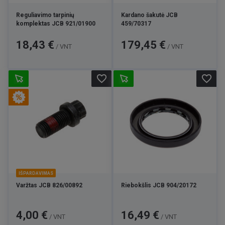
Reguliavimo tarpinių
Kardano šakutė JCB
komplektas JCB 921/01900
459/70317
Kaina
Kaina
18,43 €
179,45 €
/ VNT
/ VNT
favorite_border
favorite_border
IŠPARDAVIMAS
Varžtas JCB 826/00892
Riebokšlis JCB 904/20172
Kaina
Bazinė
Kaina
4,00 €
16,49 €
/ VNT
/ VNT
kaina