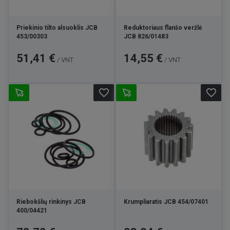
Priekinio tilto alsuoklis JCB
Reduktoriaus flanšo veržlė
453/00303
JCB 826/01483
Kaina
Kaina
51,41 €
14,55 €
/ VNT
/ VNT
favorite_border
favorite_border
Riebokšlių rinkinys JCB
Krumpliaratis JCB 454/07401
400/04421
Kaina
Kaina