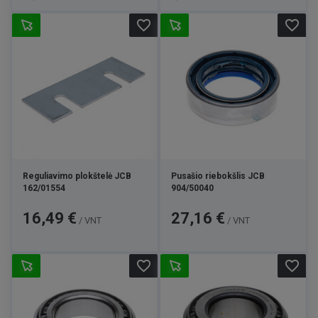
favorite_border
favorite_border
Reguliavimo plokštelė JCB
Pusašio riebokšlis JCB
162/01554
904/50040
Kaina
Kaina
16,49 €
27,16 €
/ VNT
/ VNT
favorite_border
favorite_border