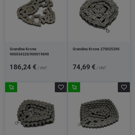
Grandinė Krone
Grandinė Krone 270025290
900034320/900019690
Kaina
Kaina
186,24 €
74,69 €
/ VNT
/ VNT
favorite_border
favorite_border