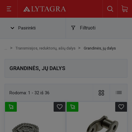
Filtruoti
Pasirinkti
Transmisijos, reduktorių, ašių dalys
Grandinės, jų dalys
GRANDINĖS, JŲ DALYS
Rodoma:
1 - 32 iš 36
favorite_border
favorite_border