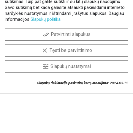
sutikimas. Taip pat galite sutikti ir su kitų slapukų naudojimu.
Savo sutikimą bet kada galėsite atšaukti pakeisdami interneto
naršyklės nustatymus ir ištrindami įrašytus slapukus. Daugiau
informacijos
Slapukų politika
NAUJIENLAIŠKIS
done_all
Patvirtinti slapukus
Gaukite geriausius pasiūlymus!
Prenumeruokite naujienlaiškį ir visada sužinokite
clear
Tęsti be patvirtinimo
naujienas pirmieji.
Sutinku, kad mano duomenys būtų saugomi
tune
Slapukų nustatymai
naujienlaiškiui gauti
Slapukų deklaracija paskutinį kartą atnaujinta:
2024-03-12
Susisiekime
+370 37 405401
lytagra@lytagra.lt