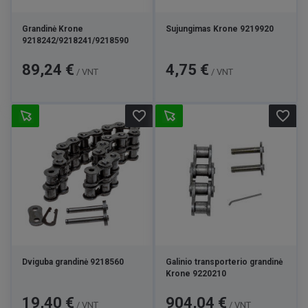
Grandinė Krone
Sujungimas Krone 9219920
9218242/9218241/9218590
Kaina
Kaina
89,24 €
4,75 €
/ VNT
/ VNT
favorite_border
favorite_border
Dviguba grandinė 9218560
Galinio transporterio grandinė
Krone 9220210
Kaina
Kaina
19,40 €
904,04 €
/ VNT
/ VNT