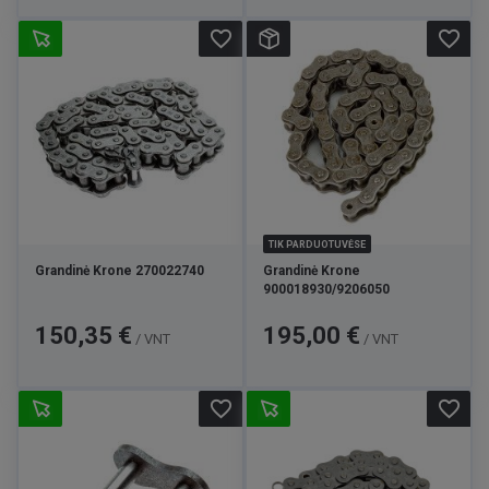
favorite_border
favorite_border
TIK PARDUOTUVĖSE
Grandinė Krone 270022740
Grandinė Krone
900018930/9206050
Kaina
Kaina
150,35 €
195,00 €
/ VNT
/ VNT
favorite_border
favorite_border