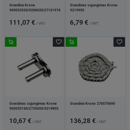
Grandinė Krone
Grandinės sujungimas Krone
900033520/9206020/271019740/9219280
9219950
Kaina
Kaina
111,07 €
6,79 €
/ VNT
/ VNT
favorite_border
favorite_border
Grandinės sujungimas Krone
Grandinė Krone 270070690
900035160/2735650/9219850
Kaina
Kaina
10,67 €
136,28 €
/ VNT
/ VNT