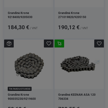
Grandinė Krone
Grandinė Krone
9218400/9205030
271019820/9205150
Kaina
Kaina
184,30 €
190,12 €
/ VNT
/ VNT
favorite_border
favorite_border
TIK PARDUOTUVĖSE
Grandinė Krone
Grandinė KEENAN ASA 120
900035230/9219600
706334
Kaina
Kaina