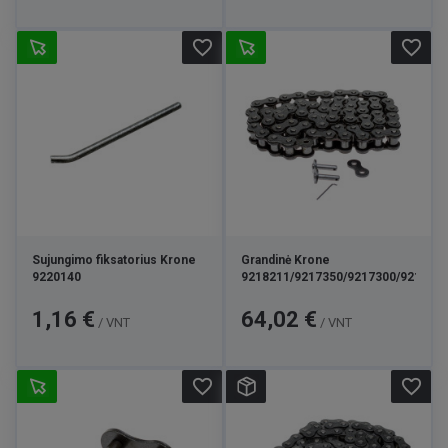
favorite_border
favorite_border
Sujungimo fiksatorius Krone
Grandinė Krone
9220140
9218211/9217350/9217300/921722
Kaina
Kaina
1,16 €
64,02 €
/ VNT
/ VNT
favorite_border
favorite_border