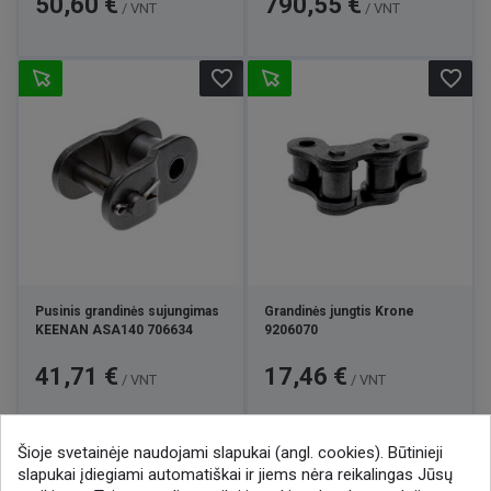
50,60 €
790,55 €
/ VNT
/ VNT
favorite_border
favorite_border
Pusinis grandinės sujungimas
Grandinės jungtis Krone
KEENAN ASA140 706634
9206070
Kaina
Kaina
41,71 €
17,46 €
/ VNT
/ VNT
Šioje svetainėje naudojami slapukai (angl. cookies). Būtinieji

1
2
slapukai įdiegiami automatiškai ir jiems nėra reikalingas Jūsų