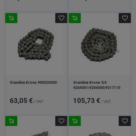
favorite_border
favorite_border
Grandinė Krone 900020000
Grandinė Krone 3/4
9204001/9204000/9217110
Kaina
Kaina
63,05 €
105,73 €
/ VNT
/ VNT
favorite_border
favorite_border