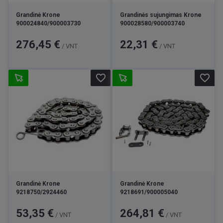
Grandinė Krone
Grandinės sujungimas Krone
900024840/900003730
900028580/900003740
Kaina
Kaina
276,45 €
22,31 €
/ VNT
/ VNT
favorite_border
favorite_border
Grandinė Krone
Grandinė Krone
9218750/2924460
9218691/900005040
Kaina
Kaina
53,35 €
264,81 €
/ VNT
/ VNT