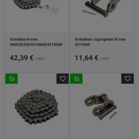
Grandinė Krone
Grandinės sujungimas Krone
900035330/9218600/9218580
9219960
Kaina
Kaina
42,39 €
11,64 €
/ VNT
/ VNT
favorite_border
favorite_border