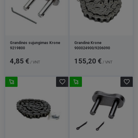
Grandinės sujungimas Krone
Grandinė Krone
9219800
900024900/9206090
Kaina
Kaina
4,85 €
155,20 €
/ VNT
/ VNT
favorite_border
favorite_border