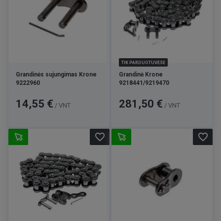
TIK PARDUOTUVĖSE
Grandinės sujungimas Krone
Grandinė Krone
9222960
9218441/9219470
Kaina
Kaina
14,55 €
281,50 €
/ VNT
/ VNT
favorite_border
favorite_border