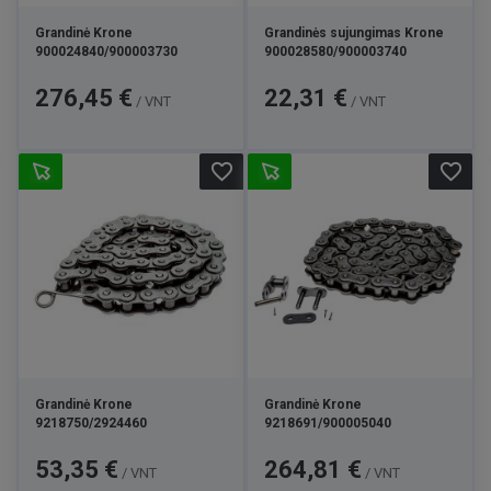
Grandinė Krone
Grandinės sujungimas Krone
900024840/900003730
900028580/900003740
Kaina
Kaina
276,45 €
22,31 €
/ VNT
/ VNT
favorite_border
favorite_border
Grandinė Krone
Grandinė Krone
9218750/2924460
9218691/900005040
Kaina
Kaina
53,35 €
264,81 €
/ VNT
/ VNT