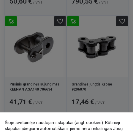
50,60 €
790,55 €
/ VNT
/ VNT
favorite_border
favorite_border
Pusinis grandinės sujungimas
Grandinės jungtis Krone
KEENAN ASA140 706634
9206070
Kaina
Kaina
41,71 €
17,46 €
/ VNT
/ VNT
Šioje svetainėje naudojami slapukai (angl. cookies). Būtinieji

1
2
slapukai įdiegiami automatiškai ir jiems nėra reikalingas Jūsų