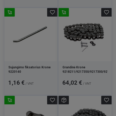
favorite_border
favorite_border
Sujungimo fiksatorius Krone
Grandinė Krone
9220140
9218211/9217350/9217300/921722
Kaina
Kaina
1,16 €
64,02 €
/ VNT
/ VNT
favorite_border
favorite_border