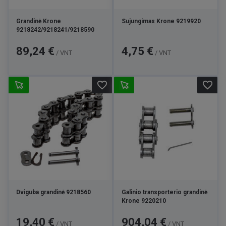
Grandinė Krone
Sujungimas Krone 9219920
9218242/9218241/9218590
Kaina
Kaina
89,24 €
4,75 €
/ VNT
/ VNT
favorite_border
favorite_border
Dviguba grandinė 9218560
Galinio transporterio grandinė
Krone 9220210
Kaina
Kaina
19,40 €
904,04 €
/ VNT
/ VNT