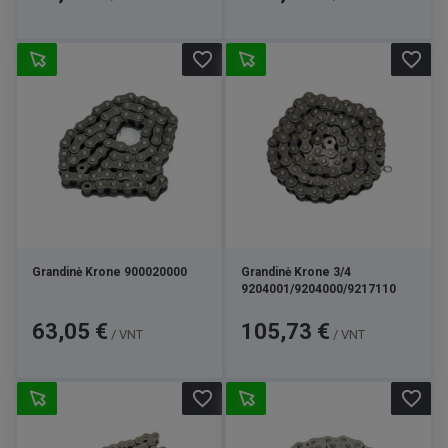
favorite_border
favorite_border
Grandinė Krone 900020000
Grandinė Krone 3/4
9204001/9204000/9217110
Kaina
Kaina
63,05 €
105,73 €
/ VNT
/ VNT
favorite_border
favorite_border