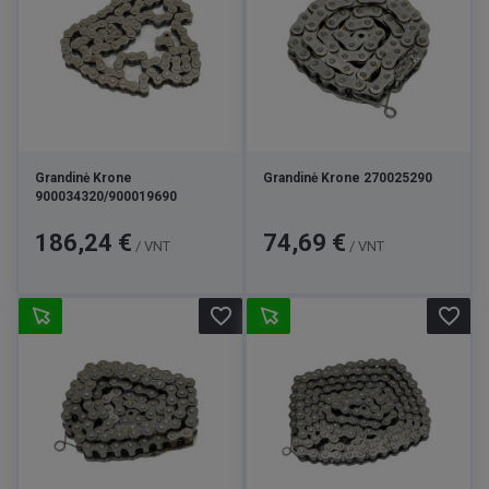
Grandinė Krone
Grandinė Krone 270025290
900034320/900019690
Kaina
Kaina
186,24 €
74,69 €
/ VNT
/ VNT
favorite_border
favorite_border