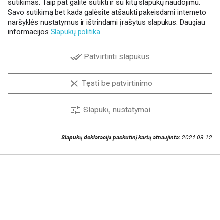
sutikimas. Taip pat galite sutikti ir su kitų slapukų naudojimu.
Savo sutikimą bet kada galėsite atšaukti pakeisdami interneto
naršyklės nustatymus ir ištrindami įrašytus slapukus. Daugiau
informacijos
Slapukų politika
NAUJIENLAIŠKIS
done_all
Patvirtinti slapukus
Gaukite geriausius pasiūlymus!
Prenumeruokite naujienlaiškį ir visada sužinokite
clear
Tęsti be patvirtinimo
naujienas pirmieji.
Sutinku, kad mano duomenys būtų saugomi
tune
Slapukų nustatymai
naujienlaiškiui gauti
Slapukų deklaracija paskutinį kartą atnaujinta:
2024-03-12
Susisiekime
+370 37 405401
lytagra@lytagra.lt