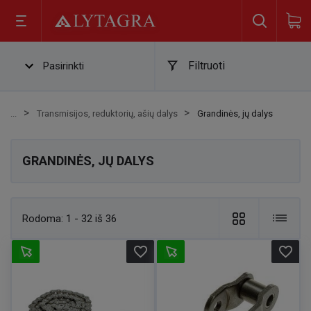
Filtruoti
Pasirinkti
Transmisijos, reduktorių, ašių dalys
Grandinės, jų dalys
GRANDINĖS, JŲ DALYS
Rodoma:
1 - 32 iš 36
favorite_border
favorite_border