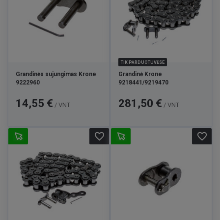
TIK PARDUOTUVĖSE
Grandinės sujungimas Krone
Grandinė Krone
9222960
9218441/9219470
Kaina
Kaina
14,55 €
281,50 €
/ VNT
/ VNT
favorite_border
favorite_border