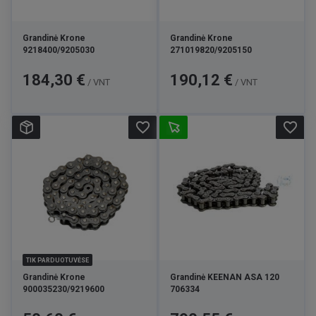
Grandinė Krone
Grandinė Krone
9218400/9205030
271019820/9205150
Kaina
Kaina
184,30 €
190,12 €
/ VNT
/ VNT
favorite_border
favorite_border
TIK PARDUOTUVĖSE
Grandinė Krone
Grandinė KEENAN ASA 120
900035230/9219600
706334
Kaina
Kaina