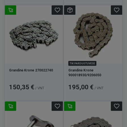
favorite_border
favorite_border
TIK PARDUOTUVĖSE
Grandinė Krone 270022740
Grandinė Krone
900018930/9206050
Kaina
Kaina
150,35 €
195,00 €
/ VNT
/ VNT
favorite_border
favorite_border