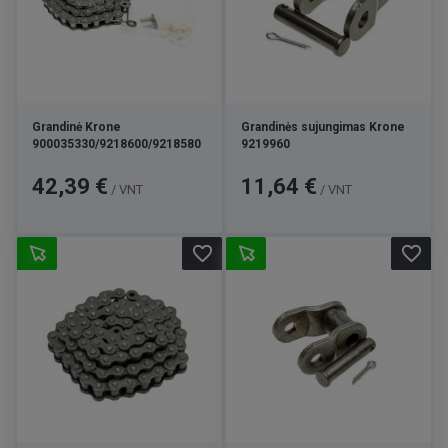
Grandinė Krone
Grandinės sujungimas Krone
900035330/9218600/9218580
9219960
Kaina
Kaina
42,39 €
11,64 €
/ VNT
/ VNT
favorite_border
favorite_border