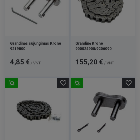
Grandinės sujungimas Krone
Grandinė Krone
9219800
900024900/9206090
Kaina
Kaina
4,85 €
155,20 €
/ VNT
/ VNT
favorite_border
favorite_border