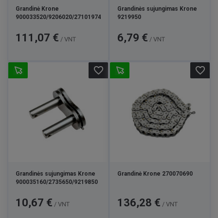
Grandinė Krone
Grandinės sujungimas Krone
900033520/9206020/271019740/9219280
9219950
Kaina
Kaina
111,07 €
6,79 €
/ VNT
/ VNT
favorite_border
favorite_border
Grandinės sujungimas Krone
Grandinė Krone 270070690
900035160/2735650/9219850
Kaina
Kaina
10,67 €
136,28 €
/ VNT
/ VNT