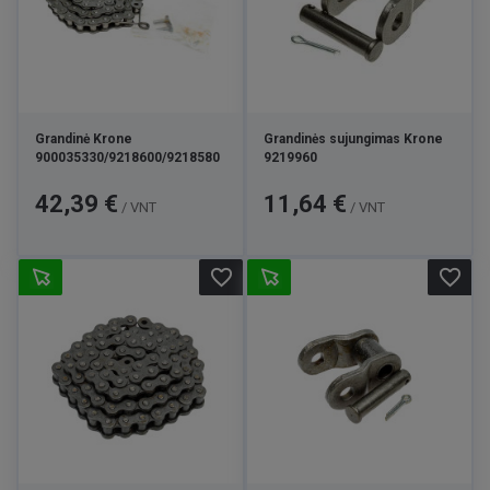
Grandinė Krone
Grandinės sujungimas Krone
900035330/9218600/9218580
9219960
Kaina
Kaina
42,39 €
11,64 €
/ VNT
/ VNT
favorite_border
favorite_border