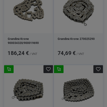
Grandinė Krone
Grandinė Krone 270025290
900034320/900019690
Kaina
Kaina
186,24 €
74,69 €
/ VNT
/ VNT
favorite_border
favorite_border