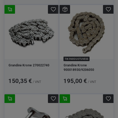
favorite_border
favorite_border
TIK PARDUOTUVĖSE
Grandinė Krone 270022740
Grandinė Krone
900018930/9206050
Kaina
Kaina
150,35 €
195,00 €
/ VNT
/ VNT
favorite_border
favorite_border