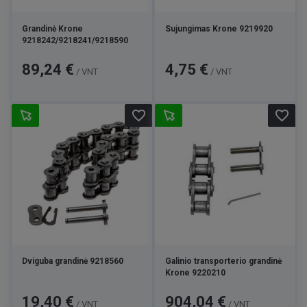
Grandinė Krone
Sujungimas Krone 9219920
9218242/9218241/9218590
Kaina
Kaina
89,24 €
4,75 €
/ VNT
/ VNT
favorite_border
favorite_border
Dviguba grandinė 9218560
Galinio transporterio grandinė
Krone 9220210
Kaina
Kaina
19,40 €
904,04 €
/ VNT
/ VNT