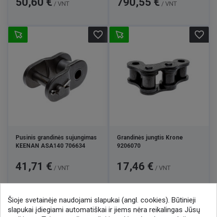
50,60 €
790,55 €
/ VNT
/ VNT
favorite_border
favorite_border
Pusinis grandinės sujungimas
Grandinės jungtis Krone
KEENAN ASA140 706634
9206070
Kaina
Kaina
41,71 €
17,46 €
/ VNT
/ VNT
Šioje svetainėje naudojami slapukai (angl. cookies). Būtinieji

1
2
slapukai įdiegiami automatiškai ir jiems nėra reikalingas Jūsų