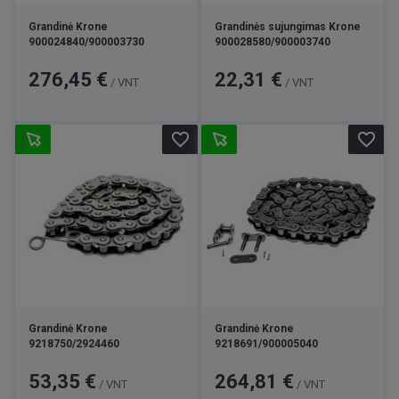
Grandinė Krone
Grandinės sujungimas Krone
900024840/900003730
900028580/900003740
Kaina
Kaina
276,45 €
22,31 €
/ VNT
/ VNT
favorite_border
favorite_border
Grandinė Krone
Grandinė Krone
9218750/2924460
9218691/900005040
Kaina
Kaina
53,35 €
264,81 €
/ VNT
/ VNT