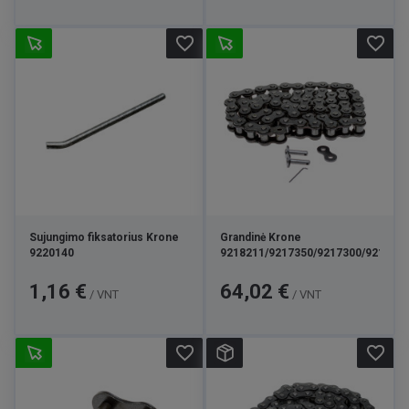
favorite_border
favorite_border
Sujungimo fiksatorius Krone
Grandinė Krone
9220140
9218211/9217350/9217300/921722
Kaina
Kaina
1,16 €
64,02 €
/ VNT
/ VNT
favorite_border
favorite_border