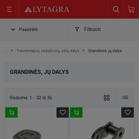
Filtruoti
Pasirinkti
Transmisijos, reduktorių, ašių dalys
Grandinės, jų dalys
GRANDINĖS, JŲ DALYS
Rodoma:
1 - 32 iš 36
favorite_border
favorite_border