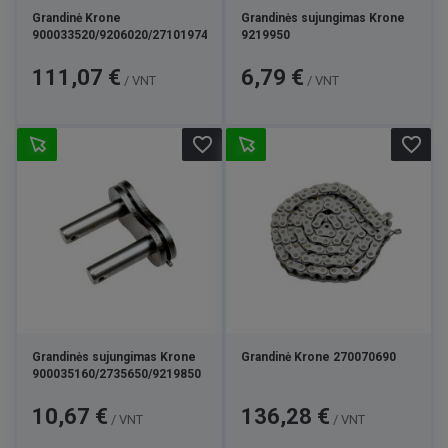
Grandinė Krone
Grandinės sujungimas Krone
900033520/9206020/271019740/9219280
9219950
Kaina
Kaina
111,07 €
6,79 €
/ VNT
/ VNT
favorite_border
favorite_border
Grandinės sujungimas Krone
Grandinė Krone 270070690
900035160/2735650/9219850
Kaina
Kaina
10,67 €
136,28 €
/ VNT
/ VNT