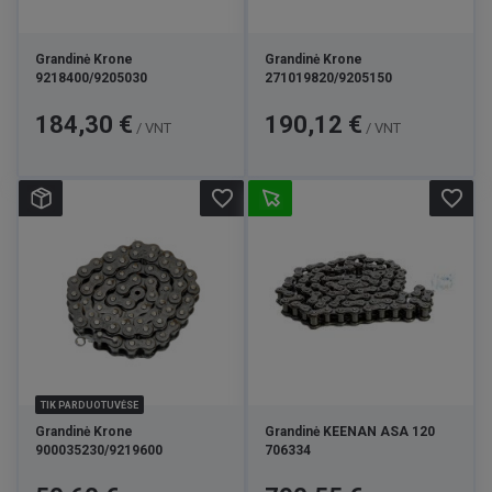
Grandinė Krone
Grandinė Krone
9218400/9205030
271019820/9205150
Kaina
Kaina
184,30 €
190,12 €
/ VNT
/ VNT
favorite_border
favorite_border
TIK PARDUOTUVĖSE
Grandinė Krone
Grandinė KEENAN ASA 120
900035230/9219600
706334
Kaina
Kaina