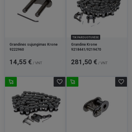
TIK PARDUOTUVĖSE
Grandinės sujungimas Krone
Grandinė Krone
9222960
9218441/9219470
Kaina
Kaina
14,55 €
281,50 €
/ VNT
/ VNT
favorite_border
favorite_border