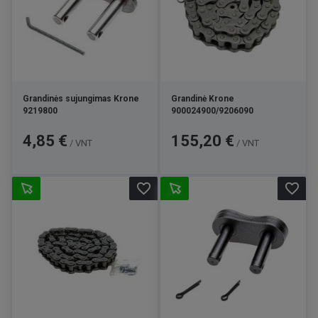
Grandinės sujungimas Krone
Grandinė Krone
9219800
900024900/9206090
Kaina
Kaina
4,85 €
155,20 €
/ VNT
/ VNT
favorite_border
favorite_border