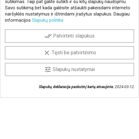
sutikimas. Taip pat galite sutikti ir su kitų slapukų naudojimu.
Savo sutikimą bet kada galėsite atšaukti pakeisdami interneto
naršyklės nustatymus ir ištrindami įrašytus slapukus. Daugiau
informacijos
Slapukų politika
NAUJIENLAIŠKIS
done_all
Patvirtinti slapukus
Gaukite geriausius pasiūlymus!
Prenumeruokite naujienlaiškį ir visada sužinokite
clear
Tęsti be patvirtinimo
naujienas pirmieji.
Sutinku, kad mano duomenys būtų saugomi
tune
Slapukų nustatymai
naujienlaiškiui gauti
Slapukų deklaracija paskutinį kartą atnaujinta:
2024-03-12
Susisiekime
+370 37 405401
lytagra@lytagra.lt