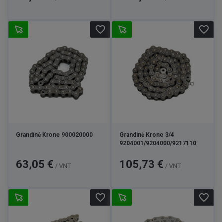
favorite_border
favorite_border
Grandinė Krone 900020000
Grandinė Krone 3/4
9204001/9204000/9217110
Kaina
Kaina
63,05 €
105,73 €
/ VNT
/ VNT
favorite_border
favorite_border