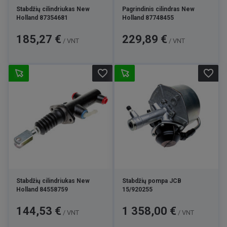
Stabdžių cilindriukas New
Pagrindinis cilindras New
Holland 87354681
Holland 87748455
Kaina
Kaina
185,27 €
229,89 €
/ VNT
/ VNT
favorite_border
favorite_border
Stabdžių cilindriukas New
Stabdžių pompa JCB
Holland 84558759
15/920255
Kaina
Kaina
144,53 €
1 358,00 €
/ VNT
/ VNT