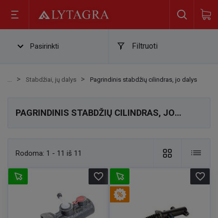
Filtruoti
Pasirinkti
Stabdžiai, jų dalys
Pagrindinis stabdžių cilindras, jo dalys
PAGRINDINIS STABDŽIŲ CILINDRAS, JO
DALYS
Rodoma:
1 - 11 iš 11
favorite_border
favorite_border