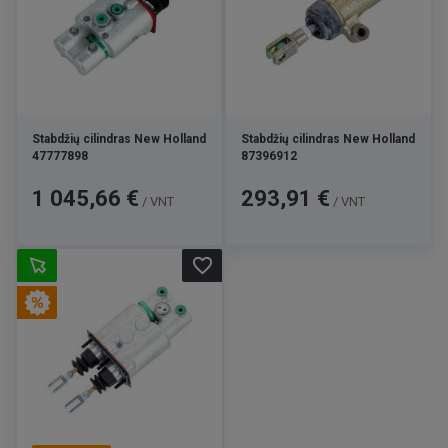
Stabdžių cilindras New Holland
Stabdžių cilindras New Holland
47777898
87396912
Kaina
Kaina
1 045,66 €
293,91 €
/ VNT
/ VNT
favorite_border