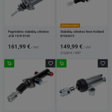
IŠPARDAVIMAS
Pagrindinis stabdžių cilindras
Stabdžių cilindras New Holland
JCB 15/910100
87343615
Kaina
Kaina
Bazinė
161,99 €
149,99 €
/ VNT
/ VNT
kaina
212,00 € / VNT
favorite_border
favorite_border