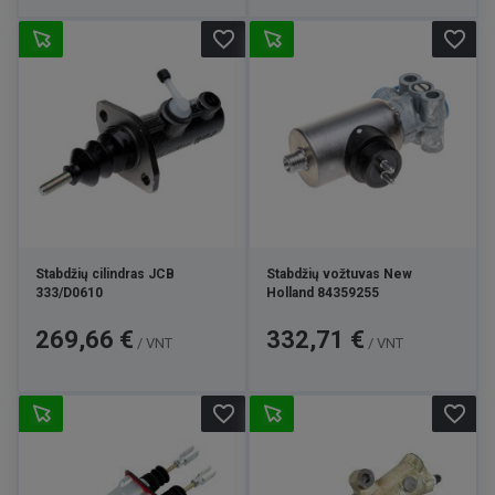
favorite_border
favorite_border
Stabdžių cilindras JCB
Stabdžių vožtuvas New
333/D0610
Holland 84359255
Kaina
Kaina
269,66 €
332,71 €
/ VNT
/ VNT
favorite_border
favorite_border