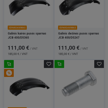
IŠPARDAVIMAS
IŠPARDAVIMAS
Galinis kairės pusės sparnas
Galinis dešinės pusės sparnas
JCB 400/D5365
JCB 400/D5247
Kaina
Bazinė
Kaina
Bazinė
111,00 €
111,00 €
/ VNT
/ VNT
kaina
kaina
185,00 € / VNT
185,00 € / VNT
favorite_border
favorite_border