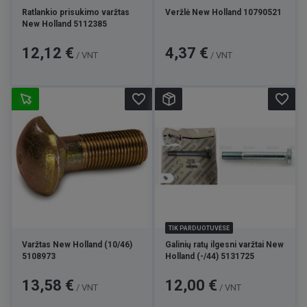
Ratlankio prisukimo varžtas
Veržlė New Holland 10790521
New Holland 5112385
Kaina
Kaina
12,12 €
4,37 €
/ VNT
/ VNT
favorite_border
favorite_border
TIK PARDUOTUVĖSE
Varžtas New Holland (10/46)
Galinių ratų ilgesni varžtai New
5108973
Holland (-/44) 5131725
Kaina
Kaina
13,58 €
12,00 €
/ VNT
/ VNT