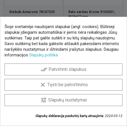
Stebulė Amazone 78107325
Rato varžtas Krone 9102501,
M18x57 mm
Šioje svetainėje naudojami slapukai (angl. cookies). Būtinieji
Kaina
Kaina
184,30 €
20,37 €
/ VNT
/ VNT
slapukai įdiegiami automatiškai ir jiems nėra reikalingas Jūsų
sutikimas. Taip pat galite sutikti ir su kitų slapukų naudojimu.
Savo sutikimą bet kada galėsite atšaukti pakeisdami interneto
naršyklės nustatymus ir ištrindami įrašytus slapukus. Daugiau
informacijos
Slapukų politika
NAUJIENLAIŠKIS
done_all
Patvirtinti slapukus
Gaukite geriausius pasiūlymus!
Prenumeruokite naujienlaiškį ir visada sužinokite
clear
Tęsti be patvirtinimo
naujienas pirmieji.
Sutinku, kad mano duomenys būtų saugomi
tune
Slapukų nustatymai
naujienlaiškiui gauti
Slapukų deklaracija paskutinį kartą atnaujinta:
2024-03-12