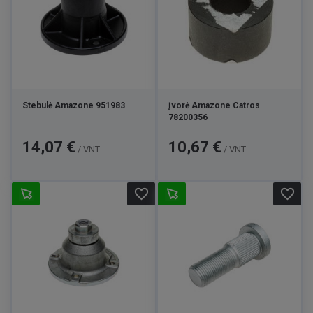
Stebulė Amazone 951983
Įvorė Amazone Catros
78200356
Kaina
Kaina
14,07 €
10,67 €
/ VNT
/ VNT
favorite_border
favorite_border