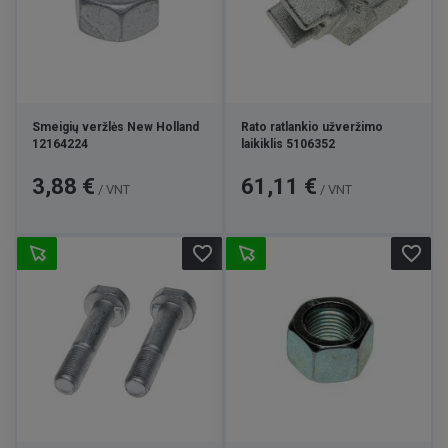
Smeigių veržlės New Holland
Rato ratlankio užveržimo
12164224
laikiklis 5106352
Kaina
Kaina
3,88 €
61,11 €
/ VNT
/ VNT
favorite_border
favorite_border