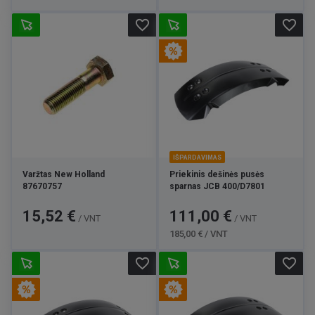
favorite_border
favorite_border
IŠPARDAVIMAS
Varžtas New Holland
Priekinis dešinės pusės
87670757
sparnas JCB 400/D7801
Kaina
Kaina
Bazinė
15,52 €
111,00 €
/ VNT
/ VNT
kaina
185,00 € / VNT
favorite_border
favorite_border