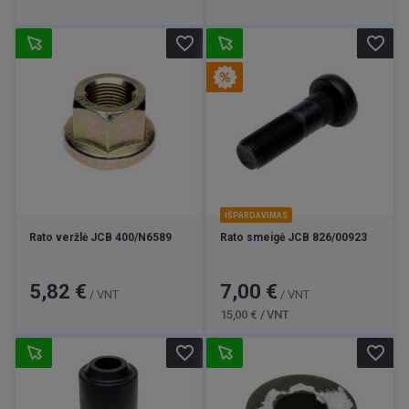
favorite_border
favorite_border
IŠPARDAVIMAS
Rato veržlė JCB 400/N6589
Rato smeigė JCB 826/00923
Kaina
Kaina
Bazinė
5,82 €
7,00 €
/ VNT
/ VNT
kaina
15,00 € / VNT
favorite_border
favorite_border