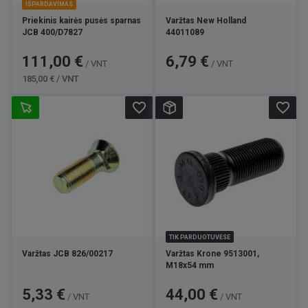
IŠPARDAVIMAS
Priekinis kairės pusės sparnas
Varžtas New Holland
JCB 400/D7827
44011089
Kaina
Bazinė
Kaina
111,00 €
6,79 €
/ VNT
/ VNT
kaina
185,00 € / VNT
favorite_border
favorite_border
TIK PARDUOTUVĖSE
Varžtas JCB 826/00217
Varžtas Krone 9513001,
M18x54 mm
Kaina
Kaina
5,33 €
44,00 €
/ VNT
/ VNT