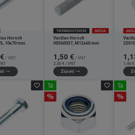
TIK PARDUOTUVĖSE
AKCIJA
AKCI
rius Horsch
Varžtas Horsch
Varžt
5, 10x70 mm
00360037, M12x60 mm
2301
Bazinė
Kaina
Bazinė
Kaina
 €
1,50 €
1,1
/ VNT
/ VNT
kaina
kaina
 VNT
2,00 € / VNT
1,46 €
trending_flat
trending_flat
ėti
Žiūrėti
Ži
favorite_border
favorite_border