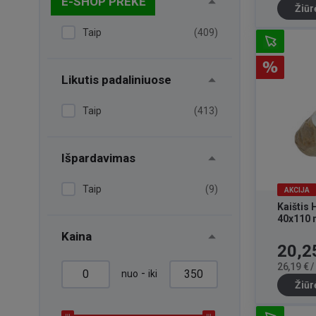
E-SHOP PREKĖ
Žiūr
Taip
(409)
Likutis padaliniuose
Taip
(413)
Išpardavimas
Taip
(9)
AKCIJA
Kaištis
40x110
Kaina
Kaina
20,2
26,19 € 
-
nuo
iki
Žiūr