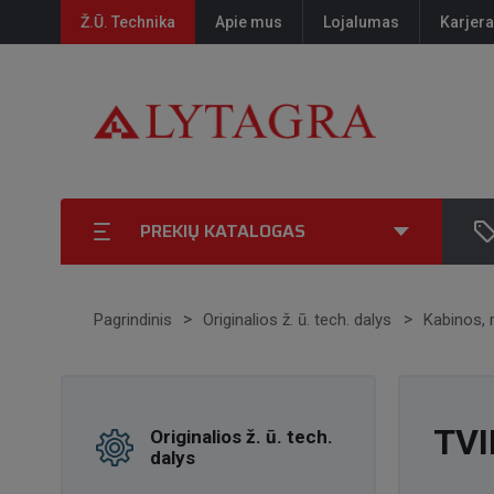
Ž.Ū. Technika
Apie mus
Lojalumas
Karjera
PREKIŲ KATALOGAS
Pagrindinis
Originalios ž. ū. tech. dalys
Kabinos, 
TVI
Originalios ž. ū. tech.
dalys