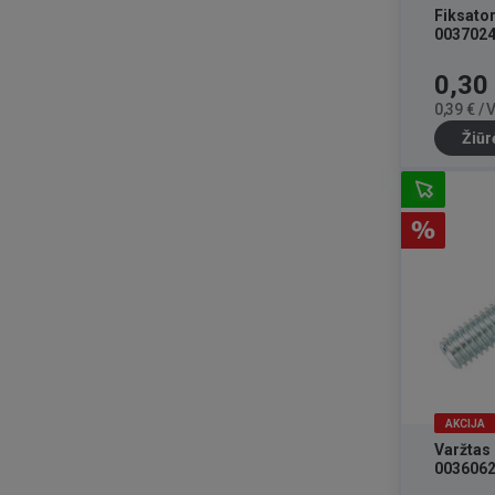
Fiksato
0037024
Kaina
0,30
0,39 € /
Žiūr
AKCIJA
Varžtas
003606