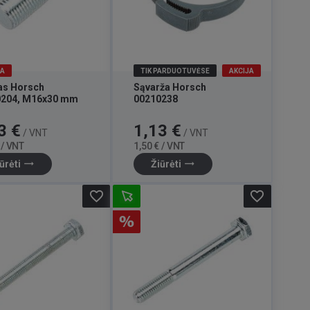
JA
TIK PARDUOTUVĖSE
AKCIJA
as Horsch
Sąvarža Horsch
0204, M16x30 mm
00210238
Bazinė
Kaina
Bazinė
3 €
1,13 €
/ VNT
/ VNT
kaina
kaina
 / VNT
1,50 € / VNT
trending_flat
trending_flat
ūrėti
Žiūrėti
favorite_border
favorite_border