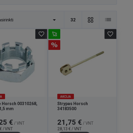

sirinkti
32
favorite_border
favorite_border
JA
AKCIJA
ė Horsch 00310268,
Strypas Horsch
1,5 mm
34183500
Bazinė
Kaina
Bazinė
25 €
21,75 €
/ VNT
/ VNT
kaina
kaina
€ / VNT
28,13 € / VNT