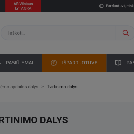
AB Vilniaus
Parduotuvių tink
LYTAGRA
PASIŪLYMAI
IŠPARDUOTUVĖ
PA
rėmo apdailos dalys
Tvirtinimo dalys
RTINIMO DALYS