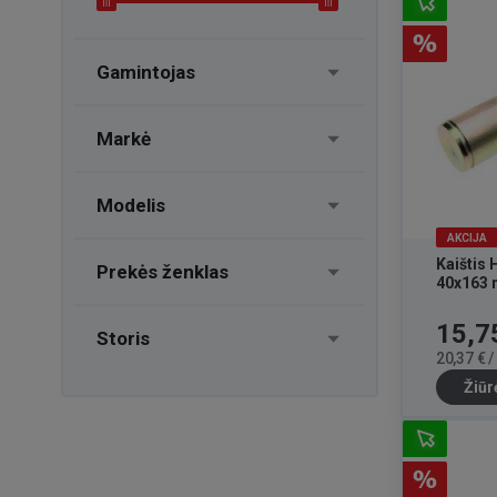
Gamintojas
Markė
Modelis
AKCIJA
Kaištis
Prekės ženklas
40x163
Kaina
15,7
Storis
20,37 € 
Žiūr