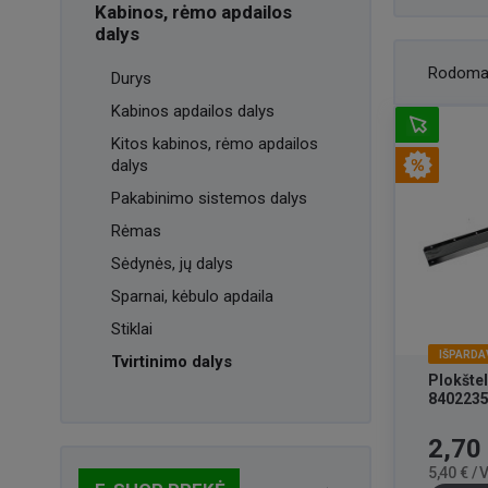
Kabinos, rėmo apdailos
dalys
Rodoma
Durys
Kabinos apdailos dalys
Kitos kabinos, rėmo apdailos
dalys
Pakabinimo sistemos dalys
Rėmas
Sėdynės, jų dalys
Sparnai, kėbulo apdaila
Stiklai
IŠPARDA
Tvirtinimo dalys
Plokšte
840223
Kaina
2,70
5,40 € /