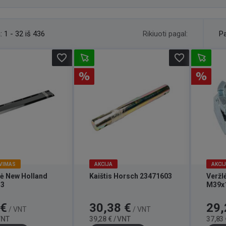
Rikiuoti pagal:
:
1 - 32 iš 436
Pa
favorite_border
favorite_border
VIMAS
AKCIJA
AKCI
lė New Holland
Kaištis Horsch 23471603
Veržl
53
M39x
Bazinė
Kaina
Bazinė
Kaina
 €
30,38 €
29,
/ VNT
/ VNT
kaina
kaina
 VNT
39,28 € / VNT
37,83 