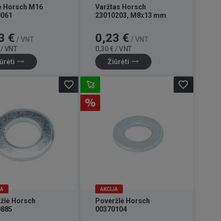
ė Horsch M16
Varžtas Horsch
0061
23010203, M8x13 mm
Bazinė
Kaina
Bazinė
3 €
0,23 €
/ VNT
/ VNT
kaina
kaina
 / VNT
0,30 € / VNT
trending_flat
trending_flat
ūrėti
Žiūrėti
favorite_border
favorite_border
JA
AKCIJA
žlė Horsch
Poveržlė Horsch
0885
00370104