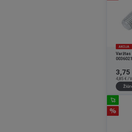
AKCIJA
Varžtas
003602
Kaina
3,75
4,85 € /
Žiūr