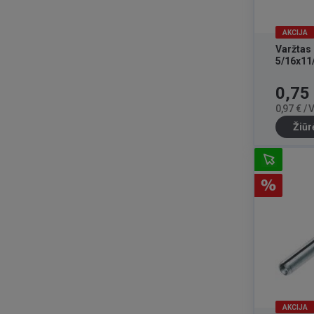
AKCIJA
Varžtas
5/16x11
Kaina
0,75
0,97 € /
Žiūr
AKCIJA