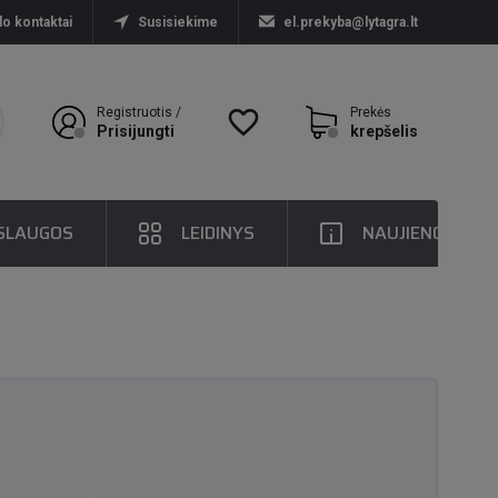
lo kontaktai
Susisiekime
el.prekyba@lytagra.lt
Registruotis /
favorite_border
Prekės
Prisijungti
krepšelis
SLAUGOS
LEIDINYS
NAUJIENOS