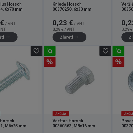
rius Horsch
Kniedė Horsch
Veržl
4, 6x70 mm
00370250, 6x30 mm
0035
Bazinė
Kaina
Bazinė
Kaina
 €
0,23 €
0,2
/ VNT
/ VNT
kaina
kaina
 VNT
0,29 € / VNT
0,29 €
trending_flat
trending_flat
ėti
Žiūrėti
Ži
favorite_border
favorite_border
AKCIJA
AKCI
 Horsch
Varžtas Horsch
Pover
21, M6x25 mm
00360363, M8x16 mm
0037