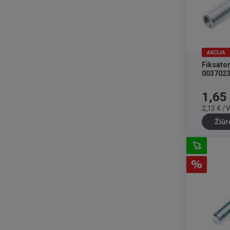
AKCIJA
Fiksato
0037023
Kaina
1,65
2,13 € /
Žiūr