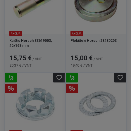
AKCIJA
AKCIJA
Kaištis Horsch 33619003,
Plokštelė Horsch 23480203
40x163 mm
Kaina
Bazinė
Kaina
Bazinė
15,75 €
15,00 €
/ VNT
/ VNT
kaina
kaina
20,37 € / VNT
19,40 € / VNT
favorite_border
favorite_border