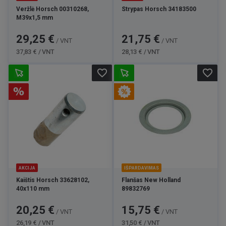
Veržlė Horsch 00310268,
Strypas Horsch 34183500
M39x1,5 mm
Kaina
Bazinė
Kaina
Bazinė
29,25 €
21,75 €
/ VNT
/ VNT
kaina
kaina
37,83 € / VNT
28,13 € / VNT
favorite_border
favorite_border
AKCIJA
IŠPARDAVIMAS
Kaištis Horsch 33628102,
Flanšas New Holland
40x110 mm
89832769
Kaina
Bazinė
Kaina
Bazinė
20,25 €
15,75 €
/ VNT
/ VNT
kaina
kaina
26,19 € / VNT
31,50 € / VNT