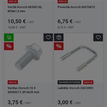
AKCIJA
AKCIJA
Veržlė Horsch 00350130,
Poveržlė Horsch 00370472
M36x1,5 mm
Kaina
Bazinė
Kaina
Bazinė
10,50 €
6,75 €
/ VNT
/ VNT
kaina
kaina
13,58 € / VNT
8,73 € / VNT
favorite_border
favorite_border
AKCIJA
TIK PARDUOTUVĖSE
AKCIJA
Varžtas Horsch 10.9
Laikiklis Horsch 23410901
00360217, M16x35 mm
Kaina
Bazinė
Kaina
Bazinė
3,75 €
3,00 €
/ VNT
/ VNT
kaina
kaina