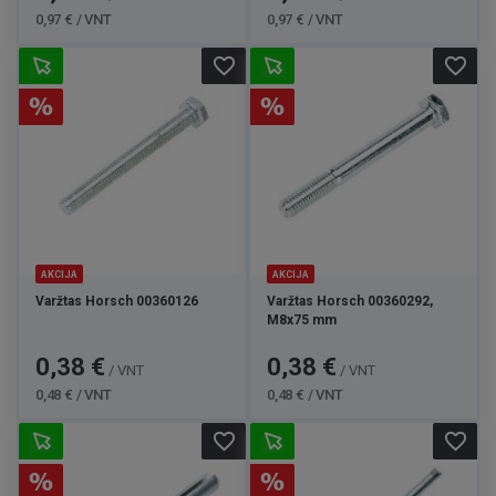
kaina
kaina
0,97 € / VNT
0,97 € / VNT
favorite_border
favorite_border
AKCIJA
AKCIJA
Varžtas Horsch 00360126
Varžtas Horsch 00360292,
M8x75 mm
Kaina
Bazinė
Kaina
Bazinė
0,38 €
0,38 €
/ VNT
/ VNT
kaina
kaina
0,48 € / VNT
0,48 € / VNT
favorite_border
favorite_border