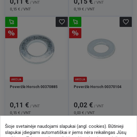
0,11 €
0,15 €
/ VNT
/ VNT
kaina
kaina
0,15 € / VNT
0,19 € / VNT
favorite_border
favorite_border
AKCIJA
AKCIJA
Poveržlė Horsch 00370885
Poveržlė Horsch 00370104
Kaina
Bazinė
Kaina
Bazinė
0,11 €
0,02 €
/ VNT
/ VNT
kaina
kaina
0,15 € / VNT
0,03 € / VNT
Šioje svetainėje naudojami slapukai (angl. cookies). Būtinieji

1
2
3
14
slapukai įdiegiami automatiškai ir jiems nėra reikalingas Jūsų
…