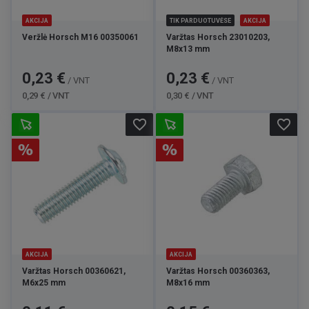
AKCIJA
TIK PARDUOTUVĖSE
AKCIJA
Veržlė Horsch M16 00350061
Varžtas Horsch 23010203,
M8x13 mm
Kaina
Bazinė
Kaina
Bazinė
0,23 €
0,23 €
/ VNT
/ VNT
kaina
kaina
0,29 € / VNT
0,30 € / VNT
favorite_border
favorite_border
AKCIJA
AKCIJA
Varžtas Horsch 00360621,
Varžtas Horsch 00360363,
M6x25 mm
M8x16 mm
Kaina
Bazinė
Kaina
Bazinė