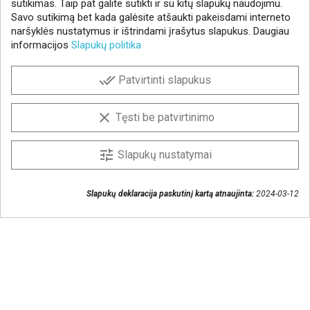
sutikimas. Taip pat galite sutikti ir su kitų slapukų naudojimu.
Savo sutikimą bet kada galėsite atšaukti pakeisdami interneto
naršyklės nustatymus ir ištrindami įrašytus slapukus. Daugiau
informacijos
Slapukų politika
NAUJIENLAIŠKIS
done_all
Patvirtinti slapukus
Gaukite geriausius pasiūlymus!
Prenumeruokite naujienlaiškį ir visada sužinokite
clear
Tęsti be patvirtinimo
naujienas pirmieji.
Sutinku, kad mano duomenys būtų saugomi
tune
Slapukų nustatymai
naujienlaiškiui gauti
Slapukų deklaracija paskutinį kartą atnaujinta:
2024-03-12
Susisiekime
+370 37 405401
lytagra@lytagra.lt