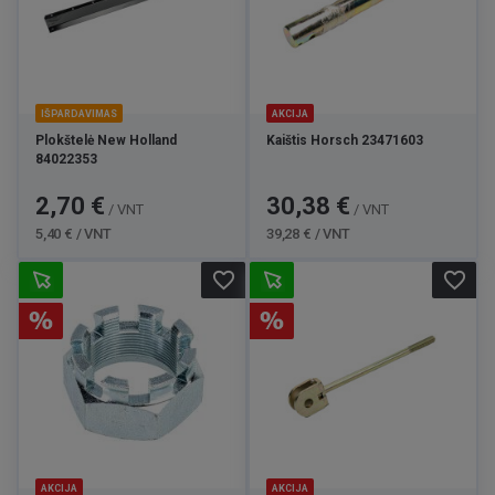
IŠPARDAVIMAS
AKCIJA
Plokštelė New Holland
Kaištis Horsch 23471603
84022353
Kaina
Bazinė
Kaina
Bazinė
2,70 €
30,38 €
/ VNT
/ VNT
kaina
kaina
5,40 € / VNT
39,28 € / VNT
favorite_border
favorite_border
AKCIJA
AKCIJA