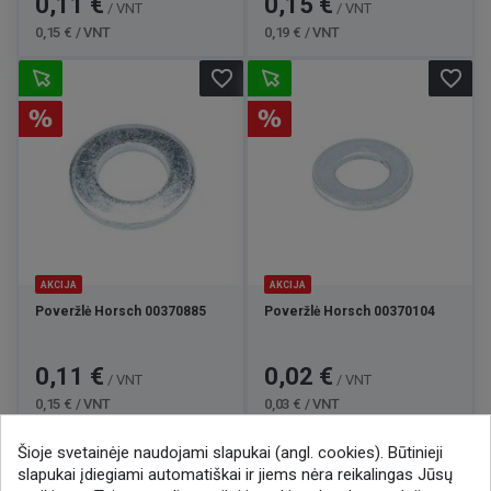
0,11 €
0,15 €
/ VNT
/ VNT
kaina
kaina
0,15 € / VNT
0,19 € / VNT
favorite_border
favorite_border
AKCIJA
AKCIJA
Poveržlė Horsch 00370885
Poveržlė Horsch 00370104
Kaina
Bazinė
Kaina
Bazinė
0,11 €
0,02 €
/ VNT
/ VNT
kaina
kaina
0,15 € / VNT
0,03 € / VNT
Šioje svetainėje naudojami slapukai (angl. cookies). Būtinieji

1
2
3
14
slapukai įdiegiami automatiškai ir jiems nėra reikalingas Jūsų
…