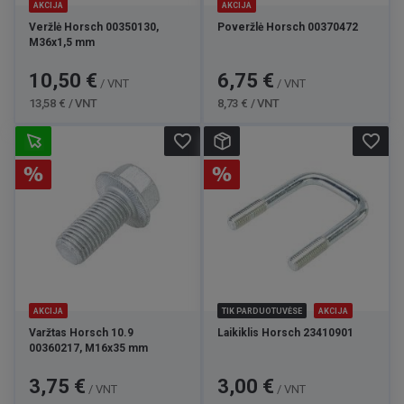
AKCIJA
AKCIJA
Veržlė Horsch 00350130,
Poveržlė Horsch 00370472
M36x1,5 mm
Kaina
Bazinė
Kaina
Bazinė
10,50 €
6,75 €
/ VNT
/ VNT
kaina
kaina
13,58 € / VNT
8,73 € / VNT
favorite_border
favorite_border
AKCIJA
TIK PARDUOTUVĖSE
AKCIJA
Varžtas Horsch 10.9
Laikiklis Horsch 23410901
00360217, M16x35 mm
Kaina
Bazinė
Kaina
Bazinė
3,75 €
3,00 €
/ VNT
/ VNT
kaina
kaina