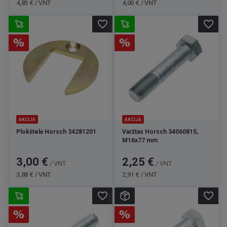
4,85 € / VNT
4,00 € / VNT
favorite_border
favorite_border
AKCIJA
AKCIJA
Plokštelė Horsch 34281201
Varžtas Horsch 34060815,
M16x77 mm
Kaina
Bazinė
Kaina
Bazinė
3,00 €
2,25 €
/ VNT
/ VNT
kaina
kaina
3,88 € / VNT
2,91 € / VNT
favorite_border
favorite_border