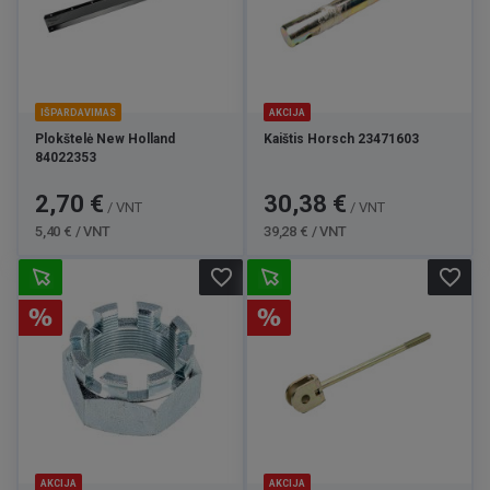
IŠPARDAVIMAS
AKCIJA
Plokštelė New Holland
Kaištis Horsch 23471603
84022353
Kaina
Bazinė
Kaina
Bazinė
2,70 €
30,38 €
/ VNT
/ VNT
kaina
kaina
5,40 € / VNT
39,28 € / VNT
favorite_border
favorite_border
AKCIJA
AKCIJA