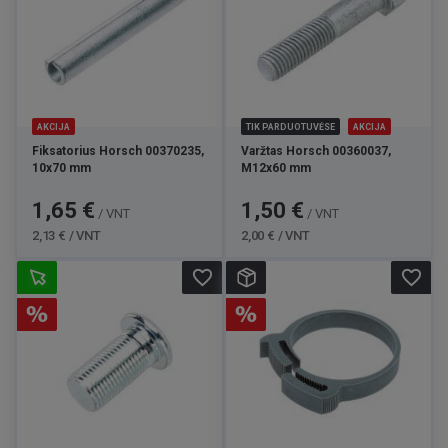
AKCIJA
TIK PARDUOTUVĖSE
AKCIJA
Fiksatorius Horsch 00370235,
Varžtas Horsch 00360037,
10x70 mm
M12x60 mm
Kaina
Bazinė
Kaina
Bazinė
1,65 €
1,50 €
/ VNT
/ VNT
kaina
kaina
2,13 € / VNT
2,00 € / VNT
favorite_border
favorite_border