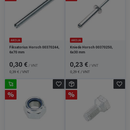
AKCIJA
AKCIJA
Fiksatorius Horsch 00370244,
Kniedė Horsch 00370250,
6x70 mm
6x30 mm
Kaina
Bazinė
Kaina
Bazinė
0,30 €
0,23 €
/ VNT
/ VNT
kaina
kaina
0,39 € / VNT
0,29 € / VNT
favorite_border
favorite_border