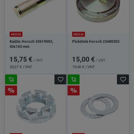
AKCIJA
AKCIJA
Kaištis Horsch 33619003,
Plokštelė Horsch 23480203
40x163 mm
Kaina
Bazinė
Kaina
Bazinė
15,75 €
15,00 €
/ VNT
/ VNT
kaina
kaina
20,37 € / VNT
19,40 € / VNT
favorite_border
favorite_border