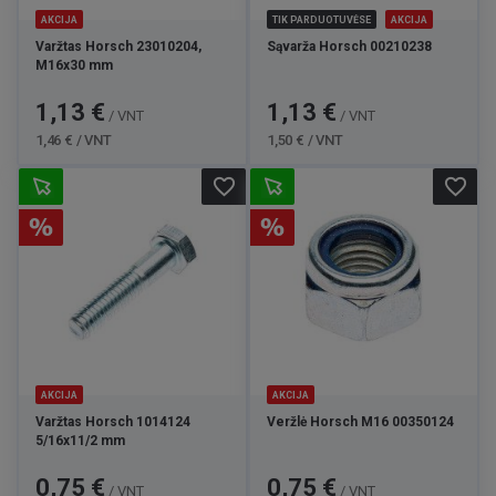
AKCIJA
TIK PARDUOTUVĖSE
AKCIJA
Varžtas Horsch 23010204,
Sąvarža Horsch 00210238
M16x30 mm
Kaina
Bazinė
Kaina
Bazinė
1,13 €
1,13 €
/ VNT
/ VNT
kaina
kaina
1,46 € / VNT
1,50 € / VNT
favorite_border
favorite_border
AKCIJA
AKCIJA
Varžtas Horsch 1014124
Veržlė Horsch M16 00350124
5/16x11/2 mm
Kaina
Bazinė
Kaina
Bazinė
0,75 €
0,75 €
/ VNT
/ VNT