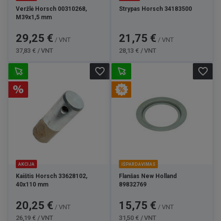
Veržlė Horsch 00310268,
Strypas Horsch 34183500
M39x1,5 mm
Kaina
Bazinė
Kaina
Bazinė
29,25 €
21,75 €
/ VNT
/ VNT
kaina
kaina
37,83 € / VNT
28,13 € / VNT
favorite_border
favorite_border
AKCIJA
IŠPARDAVIMAS
Kaištis Horsch 33628102,
Flanšas New Holland
40x110 mm
89832769
Kaina
Bazinė
Kaina
Bazinė
20,25 €
15,75 €
/ VNT
/ VNT
kaina
kaina
26,19 € / VNT
31,50 € / VNT