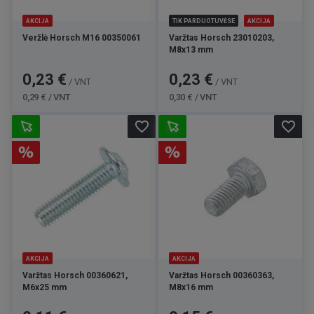
AKCIJA
TIK PARDUOTUVĖSE
AKCIJA
Veržlė Horsch M16 00350061
Varžtas Horsch 23010203,
M8x13 mm
Kaina
Bazinė
Kaina
Bazinė
0,23 €
0,23 €
/ VNT
/ VNT
kaina
kaina
0,29 € / VNT
0,30 € / VNT
favorite_border
favorite_border
AKCIJA
AKCIJA
Varžtas Horsch 00360621,
Varžtas Horsch 00360363,
M6x25 mm
M8x16 mm
Kaina
Bazinė
Kaina
Bazinė