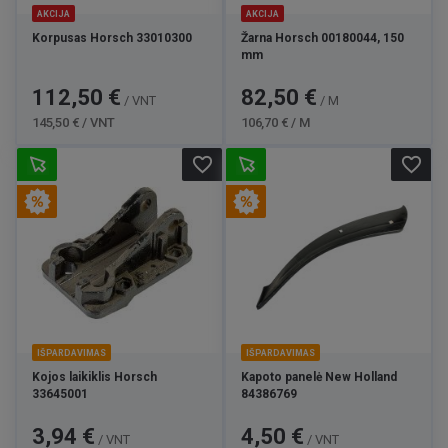
AKCIJA
AKCIJA
Korpusas Horsch 33010300
Žarna Horsch 00180044, 150
mm
Kaina
Bazinė
Kaina
Bazinė
112,50 €
82,50 €
/ VNT
/ M
kaina
kaina
145,50 € / VNT
106,70 € / M
favorite_border
favorite_border
IŠPARDAVIMAS
IŠPARDAVIMAS
Kojos laikiklis Horsch
Kapoto panelė New Holland
33645001
84386769
Kaina
Bazinė
Kaina
Bazinė
3,94 €
4,50 €
/ VNT
/ VNT
kaina
kaina