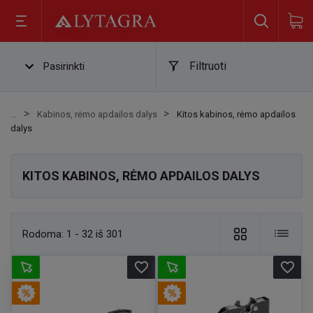
Filtruoti
Pasirinkti
Kabinos, rėmo apdailos dalys
Kitos kabinos, rėmo apdailos
dalys
KITOS KABINOS, RĖMO APDAILOS DALYS
Rodoma:
1 - 32 iš 301
favorite_border
favorite_border