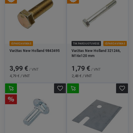
IŠPARDAVIMAS
TIK PARDUOTUVĖSE
IŠPARDAVIMAS
Varžtas New Holland 9843495
Varžtas New Holland 321246,
M16x120 mm
Kaina
Bazinė
Kaina
Bazinė
3,99 €
1,79 €
/ VNT
/ VNT
kaina
kaina
4,79 € / VNT
2,48 € / VNT
favorite_border
favorite_border