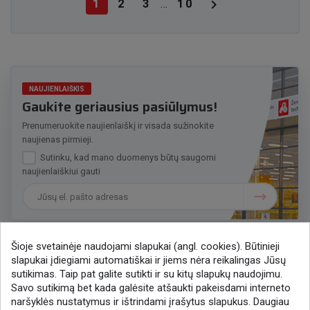

1
2
3
10
…
NAUJIENLAIŠKIS
Gaukite geriausius pasiūlymus!
Prenumeruokite naujienlaiškį ir visada sužinokite
naujienas pirmieji.
Sutinku, kad mano duomenys būtų saugomi
naujienlaiškiui gauti
Šioje svetainėje naudojami slapukai (angl. cookies). Būtinieji
slapukai įdiegiami automatiškai ir jiems nėra reikalingas Jūsų
Susisiekime
sutikimas. Taip pat galite sutikti ir su kitų slapukų naudojimu.
Savo sutikimą bet kada galėsite atšaukti pakeisdami interneto
+370 37 405401
naršyklės nustatymus ir ištrindami įrašytus slapukus. Daugiau
lytagra@lytagra.lt