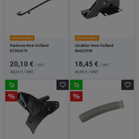
IŠPARDAVIMAS
IŠPARDAVIMAS
Rankena New Holland
Užraktas New Holland
87302470
86623938
Kaina
Bazinė
Kaina
Bazinė
20,10 €
18,45 €
/ VNT
/ VNT
kaina
kaina
40,20 € / VNT
36,90 € / VNT
favorite_border
favorite_border