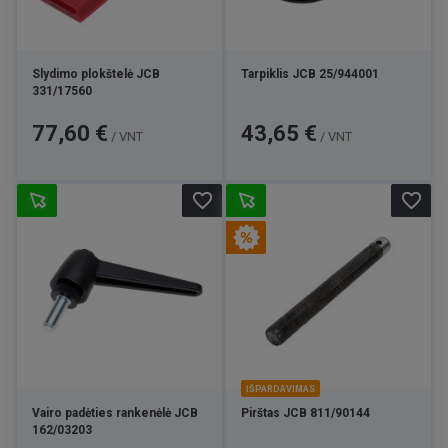
Slydimo plokštelė JCB
Tarpiklis JCB 25/944001
331/17560
Kaina
Kaina
77,60 €
43,65 €
/ VNT
/ VNT
favorite_border
favorite_border
IŠPARDAVIMAS
Vairo padėties rankenėlė JCB
Pirštas JCB 811/90144
162/03203