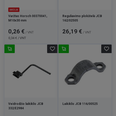
AKCIJA
Varžtas Horsch 00370041,
Reguliavimo plokštelė JCB
M10x30 mm
162/02505
Kaina
Bazinė
Kaina
0,26 €
26,19 €
/ VNT
/ VNT
kaina
0,34 € / VNT
favorite_border
favorite_border
Veidrodžio laikiklis JCB
Laikiklis JCB 116/00525
332/E2984