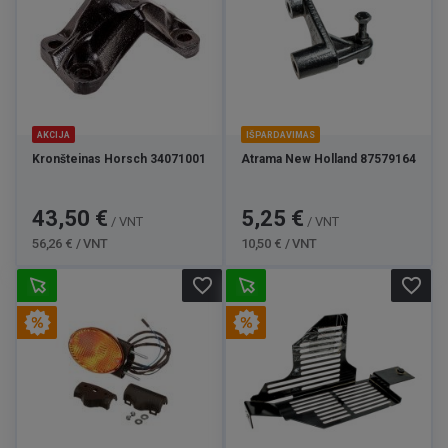
AKCIJA
IŠPARDAVIMAS
Kronšteinas Horsch 34071001
Atrama New Holland 87579164
Kaina
Bazinė
Kaina
Bazinė
43,50 €
5,25 €
/ VNT
/ VNT
kaina
kaina
56,26 € / VNT
10,50 € / VNT
favorite_border
favorite_border