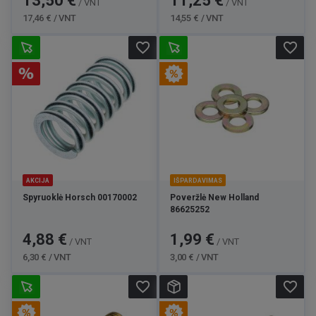
13,50 €
11,25 €
/ VNT
/ VNT
kaina
kaina
17,46 € / VNT
14,55 € / VNT
favorite_border
favorite_border
AKCIJA
IŠPARDAVIMAS
Spyruoklė Horsch 00170002
Poveržlė New Holland
86625252
Kaina
Bazinė
Kaina
Bazinė
4,88 €
1,99 €
/ VNT
/ VNT
kaina
kaina
6,30 € / VNT
3,00 € / VNT
favorite_border
favorite_border