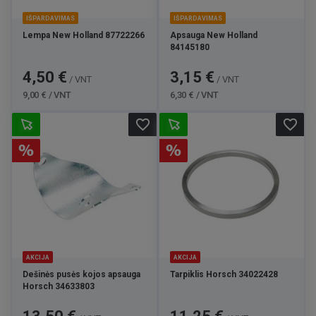
IŠPARDAVIMAS
IŠPARDAVIMAS
Lempa New Holland 87722266
Apsauga New Holland
84145180
Kaina
Bazinė
Kaina
Bazinė
4,50 €
3,15 €
/ VNT
/ VNT
kaina
kaina
9,00 € / VNT
6,30 € / VNT
favorite_border
favorite_border
AKCIJA
AKCIJA
Dešinės pusės kojos apsauga
Tarpiklis Horsch 34022428
Horsch 34633803
Kaina
Bazinė
Kaina
Bazinė