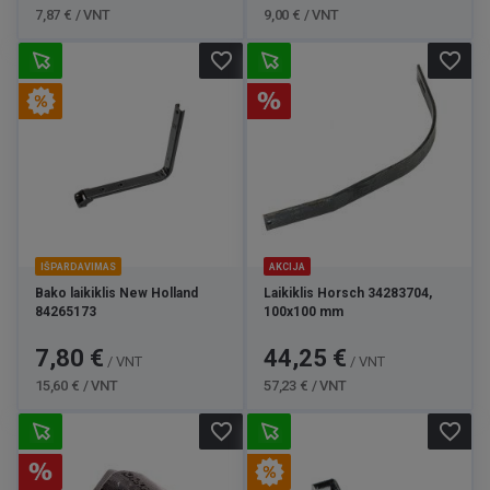
7,87 € / VNT
9,00 € / VNT
favorite_border
favorite_border
IŠPARDAVIMAS
AKCIJA
Bako laikiklis New Holland
Laikiklis Horsch 34283704,
84265173
100x100 mm
Kaina
Bazinė
Kaina
Bazinė
7,80 €
44,25 €
/ VNT
/ VNT
kaina
kaina
15,60 € / VNT
57,23 € / VNT
favorite_border
favorite_border