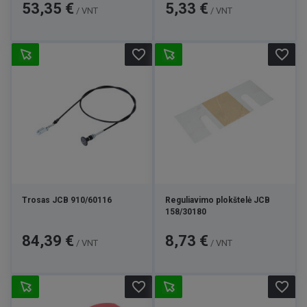
Kaina
Kaina
53,35 €
5,33 €
/ VNT
/ VNT
favorite_border
favorite_border
Trosas JCB 910/60116
Reguliavimo plokštelė JCB
158/30180
Kaina
Kaina
84,39 €
8,73 €
/ VNT
/ VNT
favorite_border
favorite_border