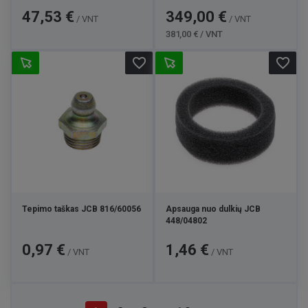
Kaina
Kaina
Bazinė
47,53 €
349,00 €
/ VNT
/ VNT
kaina
381,00 € / VNT
favorite_border
favorite_border
Tepimo taškas JCB 816/60056
Apsauga nuo dulkių JCB
448/04802
Kaina
Kaina
0,97 €
1,46 €
/ VNT
/ VNT