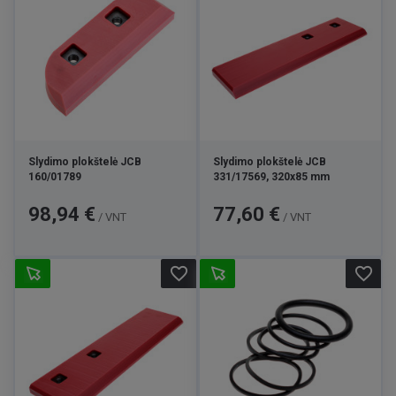
Slydimo plokštelė JCB
Slydimo plokštelė JCB
160/01789
331/17569, 320x85 mm
Kaina
Kaina
98,94 €
77,60 €
/ VNT
/ VNT
favorite_border
favorite_border