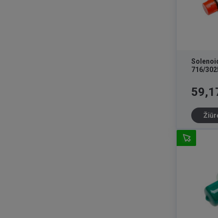
Solenoi
716/302
Kaina
59,1
Žiūr