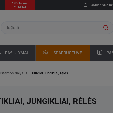
AB Vilniaus
Parduotuvių tink
LYTAGRA
PASIŪLYMAI
IŠPARDUOTUVĖ
PA
sistemos dalys
Jutikliai, jungikliai, rėlės
IKLIAI, JUNGIKLIAI, RĖLĖS