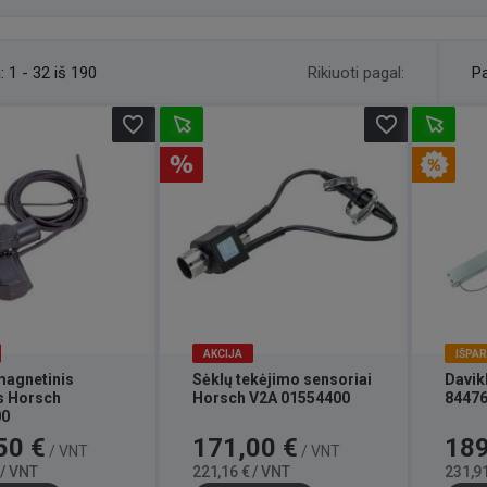
Rikiuoti pagal:
:
1 - 32 iš 190
Pa
favorite_border
favorite_border
AKCIJA
IŠPA
magnetinis
Sėklų tekėjimo sensoriai
Davik
s Horsch
Horsch V2A 01554400
8447
00
Bazinė
Kaina
Bazinė
Kaina
50 €
171,00 €
189
/ VNT
/ VNT
kaina
kaina
 / VNT
221,16 € / VNT
231,91