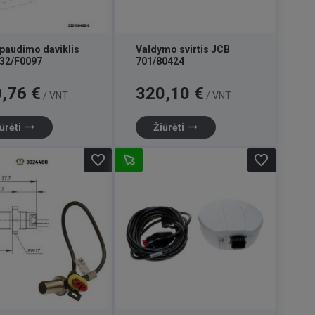
paudimo daviklis
Valdymo svirtis JCB
32/F0097
701/80424
Kaina
,76 €
320,10 €
/ VNT
/ VNT
trending_flat
trending_flat
ūrėti
Žiūrėti
favorite_border
favorite_border