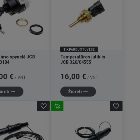
TIK PARDUOTUVĖSE
imo spynelė JCB
Temperatūros jutiklis
0184
JCB 320/04555
Kaina
00 €
16,00 €
/ VNT
/ VNT
trending_flat
trending_flat
ūrėti
Žiūrėti
favorite_border
favorite_border