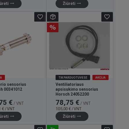
trending_flat
trending_flat
ūrėti
Žiūrėti
favorite_border
favorite_border
JA
TIK PARDUOTUVĖSE
AKCIJA
rio sensorius
Ventiliatoriaus
h 00341012
apsisukimo sensorius
Horsch 24052200
Bazinė
Kaina
Bazinė
75 €
78,75 €
/ VNT
/ VNT
kaina
kaina
 € / VNT
105,00 € / VNT
trending_flat
trending_flat
ūrėti
Žiūrėti