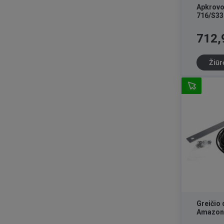
Apkrovos
716/S33
Kaina
712,
Žiūr
Greičio 
Amazon