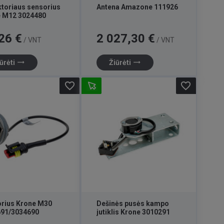
toriaus sensorius
Antena Amazone 111926
 M12 3024480
Kaina
26 €
2 027,30 €
/ VNT
/ VNT
trending_flat
trending_flat
ūrėti
Žiūrėti
favorite_border
favorite_border
rius Krone M30
Dešinės pusės kampo
691/3034690
jutiklis Krone 3010291