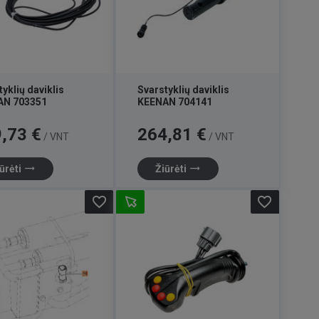
yklių daviklis
Svarstyklių daviklis
AN 703351
KEENAN 704141
Kaina
,73 €
264,81 €
/ VNT
/ VNT
trending_flat
trending_flat
ūrėti
Žiūrėti
favorite_border
favorite_border