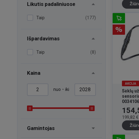
Likutis padaliniuose
Žiūr
Taip
(177)
Išpardavimas
Taip
(8)
Kaina
AKCIJA
-
nuo
iki
Sėklų u
sensori
003410
Kaina
154,
199,82 €
Žiūr
Gamintojas