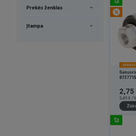
Prekės ženklas
Įtampa
IŠPARDA
Sensori
873771
Kaina
2,75
5,49 € /
Žiūr