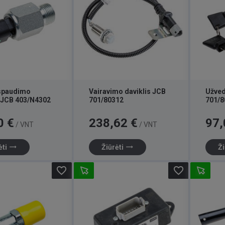
spaudimo
Vairavimo daviklis JCB
Užved
s JCB 403/N4302
701/80312
701/8
Kaina
Kaina
0 €
238,62 €
97,
/ VNT
/ VNT
trending_flat
trending_flat
ėti
Žiūrėti
Ži
favorite_border
favorite_border