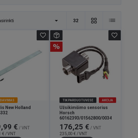

sirinkti
32
favorite_border
favorite_border
RDAVIMAS
TIK PARDUOTUVĖSE
AKCIJA
lis New Holland
Užsikimšimo sensorius
6332
Horsch
60162393/01562800/00346124
Bazinė
Kaina
Bazinė
,99 €
176,25 €
/ VNT
/ VNT
kaina
kaina
 € / VNT
235,00 € / VNT