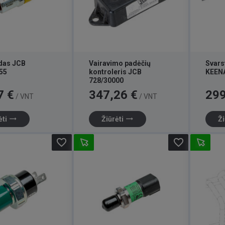
das JCB
Vairavimo padėčių
Svarst
55
kontroleris JCB
KEEN
728/30000
Kaina
Kaina
7 €
347,26 €
299
/ VNT
/ VNT
trending_flat
trending_flat
ėti
Žiūrėti
Ži
favorite_border
favorite_border