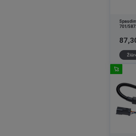
Spaudim
701/587
Kaina
87,3
Žiūr