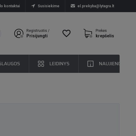
lo kontaktai
Susisiekime
el.prekyba@lytagra.lt
Registruotis /
favorite_border
Prekės
Prisijungti
krepšelis
SLAUGOS
LEIDINYS
NAUJIENOS