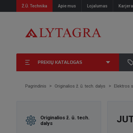
Ž.Ū. Technika
Apie mus
Lojalumas
Karjera
PREKIŲ KATALOGAS
Pagrindinis
Originalios ž. ū. tech. dalys
Elektros 
JUT
Originalios ž. ū. tech.
dalys