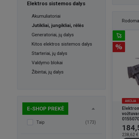
Elektros sistemos dalys
Akumuliatoriai
Rodoma
Jutikliai, jungikliai, rėlės
Generatoriai, jų dalys
Kitos elektros sistemos dalys
Starteriai, jų dalys
Valdymo blokai
Žibintai, jų dalys
AKCIJA
E-SHOP PREKĖ
Elektro
vožtuva
015507
Taip
(173)
Kaina
184,
238,62 €