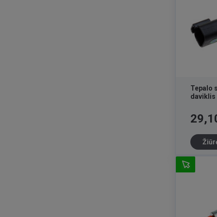
Tepalo 
davikli
Kaina
29,1
Žiūr