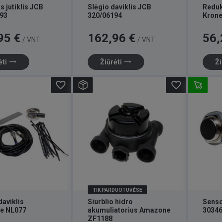
 jutiklis JCB
Slėgio daviklis JCB
Reduk
93
320/06194
Krone
Kaina
Kaina
95 €
162,96 €
56,
/ VNT
/ VNT
trending_flat
trending_flat
ėti
Žiūrėti
Ži
favorite_border
favorite_border
TIK PARDUOTUVĖSE
daviklis
Siurblio hidro
Senso
e NL077
akumuliatorius Amazone
3034
ZF1188