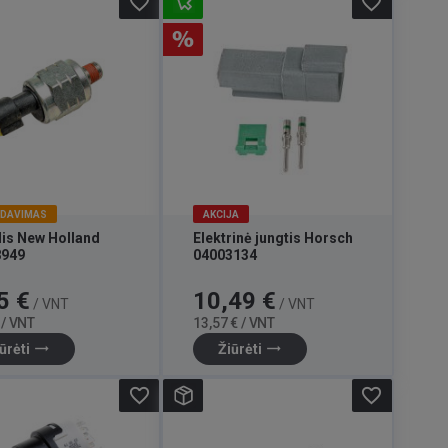
favorite_border
favorite_border
RDAVIMAS
AKCIJA
lis New Holland
Elektrinė jungtis Horsch
8949
04003134
Bazinė
Kaina
Bazinė
5 €
10,49 €
/ VNT
/ VNT
kaina
kaina
 / VNT
13,57 € / VNT
trending_flat
trending_flat
ūrėti
Žiūrėti
favorite_border
favorite_border