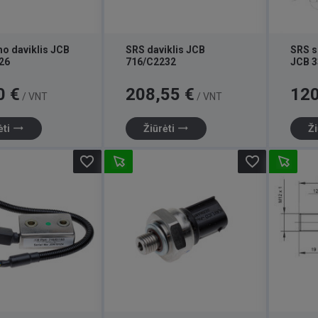
o daviklis JCB
SRS daviklis JCB
SRS s
26
716/C2232
JCB 3
Kaina
Kaina
0 €
208,55 €
120
/ VNT
/ VNT
trending_flat
trending_flat
ėti
Žiūrėti
Ži
favorite_border
favorite_border