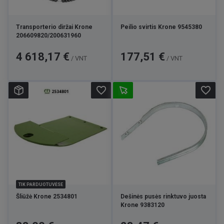
Transporterio diržai Krone
Peilio svirtis Krone 9545380
206609820/200631960
Kaina
Kaina
4 618,17 €
177,51 €
/ VNT
/ VNT
favorite_border
favorite_border
TIK PARDUOTUVĖSE
Šliūžė Krone 2534801
Dešinės pusės rinktuvo juosta
Krone 9383120
Kaina
Kaina