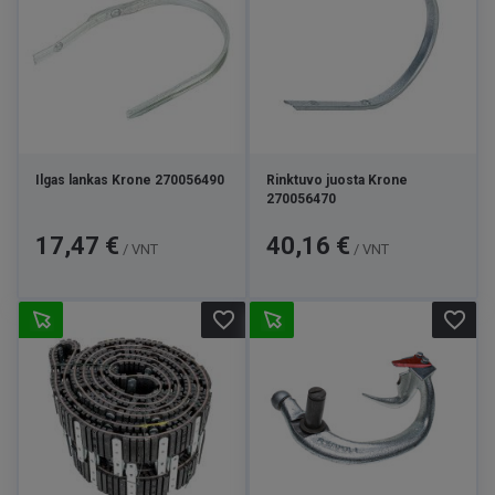
Ilgas lankas Krone 270056490
Rinktuvo juosta Krone
270056470
Kaina
Kaina
17,47 €
40,16 €
/ VNT
/ VNT
favorite_border
favorite_border