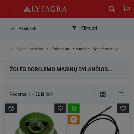
Filtruoti
Pasirinkti
Dylančios dalys
Žolės dorojimo mašinų dylančios dalys
ŽOLĖS DOROJIMO MAŠINŲ DYLANČIOS
DALYS
Rodoma:
1 - 32 iš 364
favorite_border
favorite_border