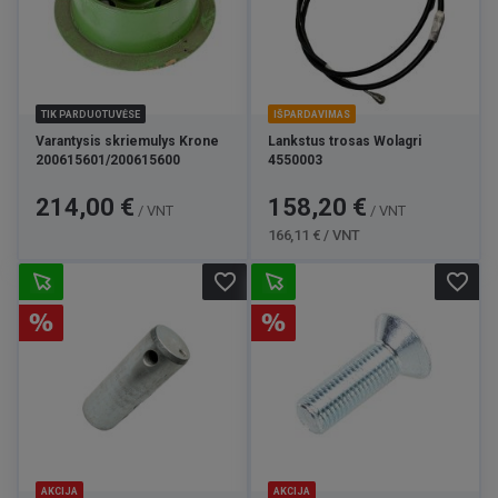
TIK PARDUOTUVĖSE
IŠPARDAVIMAS
Varantysis skriemulys Krone
Lankstus trosas Wolagri
200615601/200615600
4550003
Kaina
Kaina
Bazinė
214,00 €
158,20 €
/ VNT
/ VNT
kaina
166,11 € / VNT
favorite_border
favorite_border
AKCIJA
AKCIJA