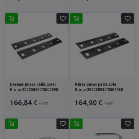
favorite_border
favorite_border
Dešinės pusės peilis žolei
Kairės pusės peilis žolei
Krone 202230690/3507690
Krone 202230980/3507680
Kaina
Kaina
166,84 €
164,90 €
/ VNT
/ VNT
favorite_border
favorite_border