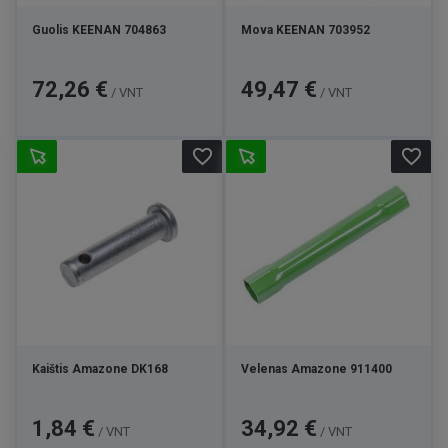
Guolis KEENAN 704863
Mova KEENAN 703952
Kaina
Kaina
72,26 €
49,47 €
/ VNT
/ VNT
favorite_border
favorite_border
Kaištis Amazone DK168
Velenas Amazone 911400
Kaina
Kaina
1,84 €
34,92 €
/ VNT
/ VNT