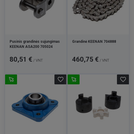
Pusinis grandinės sujungimas
Grandinė KEENAN 704888
KEENAN ASA200 705024
Kaina
Kaina
80,51 €
460,75 €
/ VNT
/ VNT
favorite_border
favorite_border