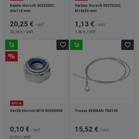
Kaištis Horsch 34252001,
Varžtas Horsch 00370262,
40x110 mm
M16x50 mm
Kaina
Bazinė
Kaina
Bazinė
20,25 €
1,13 €
/ VNT
/ VNT
kaina
kaina
26,19 € / VNT
1,46 € / VNT
favorite_border
favorite_border
AKCIJA
Veržlė Horsch M10 00350058
Trosas KEENAN 704135
Kaina
Bazinė
Kaina
0,10 €
15,52 €
/ VNT
/ VNT
kaina
0,13 € / VNT