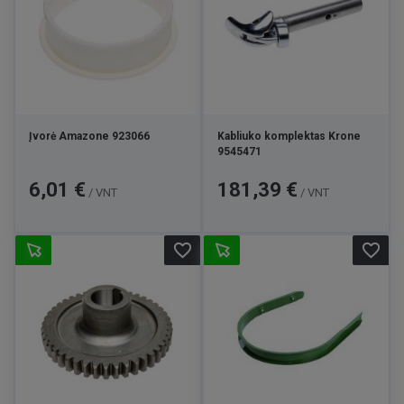
Įvorė Amazone 923066
Kabliuko komplektas Krone
9545471
Kaina
Kaina
6,01 €
181,39 €
/ VNT
/ VNT
favorite_border
favorite_border