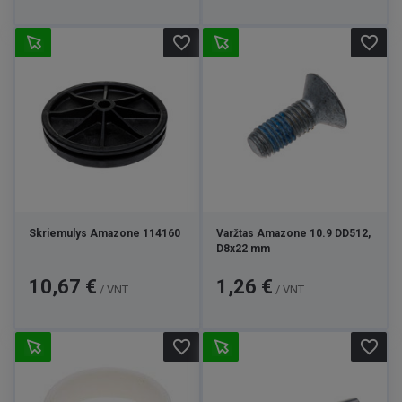
favorite_border
favorite_border
Skriemulys Amazone 114160
Varžtas Amazone 10.9 DD512,
D8x22 mm
Kaina
Kaina
10,67 €
1,26 €
/ VNT
/ VNT
favorite_border
favorite_border