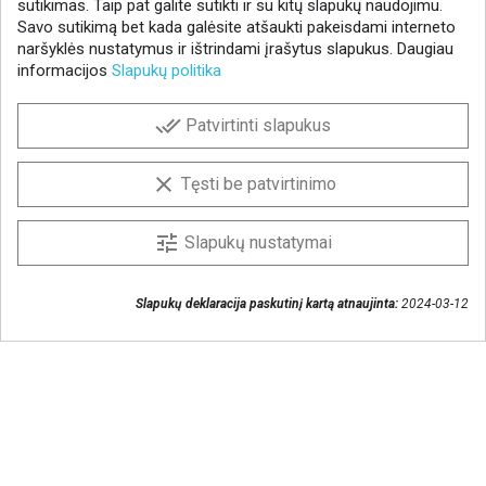
sutikimas. Taip pat galite sutikti ir su kitų slapukų naudojimu.
Savo sutikimą bet kada galėsite atšaukti pakeisdami interneto
naršyklės nustatymus ir ištrindami įrašytus slapukus. Daugiau
informacijos
Slapukų politika
NAUJIENLAIŠKIS
done_all
Patvirtinti slapukus
Gaukite geriausius pasiūlymus!
Prenumeruokite naujienlaiškį ir visada sužinokite
clear
Tęsti be patvirtinimo
naujienas pirmieji.
Sutinku, kad mano duomenys būtų saugomi
tune
Slapukų nustatymai
naujienlaiškiui gauti
Slapukų deklaracija paskutinį kartą atnaujinta:
2024-03-12
Susisiekime
+370 37 405401
lytagra@lytagra.lt