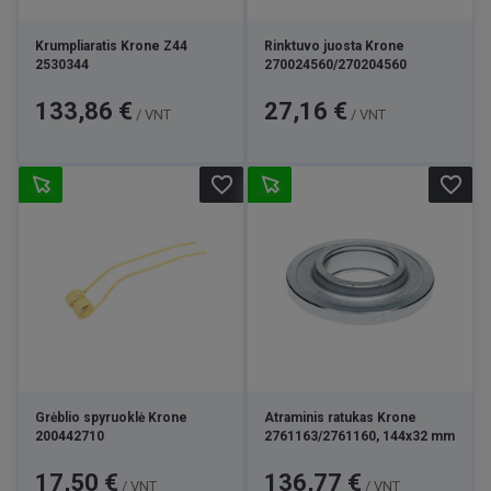
Krumpliaratis Krone Z44
Rinktuvo juosta Krone
2530344
270024560/270204560
Kaina
Kaina
133,86 €
27,16 €
/ VNT
/ VNT
favorite_border
favorite_border
Grėblio spyruoklė Krone
Atraminis ratukas Krone
200442710
2761163/2761160, 144x32 mm
Kaina
Kaina
17,50 €
136,77 €
/ VNT
/ VNT