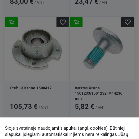
83,00 €
23,47 €
/ VNT
/ VNT
favorite_border
favorite_border
Stebulė Krone 1500417
Varžtas Krone
1501233/1501232, M14x36
mm
Kaina
Kaina
105,73 €
5,82 €
/ VNT
/ VNT
Šioje svetainėje naudojami slapukai (angl. cookies). Būtinieji

1
2
3
12
slapukai įdiegiami automatiškai ir jiems nėra reikalingas Jūsų
…