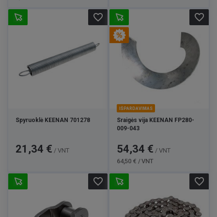
favorite_border
favorite_border
IŠPARDAVIMAS
Spyruoklė KEENAN 701278
Sraigės vija KEENAN FP280-
009-043
Kaina
Kaina
Bazinė
21,34 €
54,34 €
/ VNT
/ VNT
kaina
64,50 € / VNT
favorite_border
favorite_border