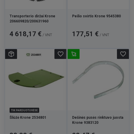
Transporterio diržai Krone
Peilio svirtis Krone 9545380
206609820/200631960
Kaina
Kaina
4 618,17 €
177,51 €
/ VNT
/ VNT
favorite_border
favorite_border
TIK PARDUOTUVĖSE
Šliūžė Krone 2534801
Dešinės pusės rinktuvo juosta
Krone 9383120
Kaina
Kaina