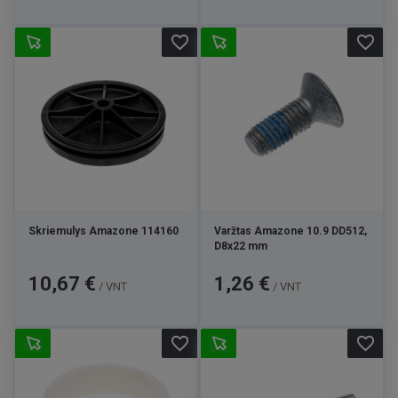
favorite_border
favorite_border
Skriemulys Amazone 114160
Varžtas Amazone 10.9 DD512,
D8x22 mm
Kaina
Kaina
10,67 €
1,26 €
/ VNT
/ VNT
favorite_border
favorite_border