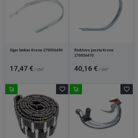
Ilgas lankas Krone 270056490
Rinktuvo juosta Krone
270056470
Kaina
Kaina
17,47 €
40,16 €
/ VNT
/ VNT
favorite_border
favorite_border