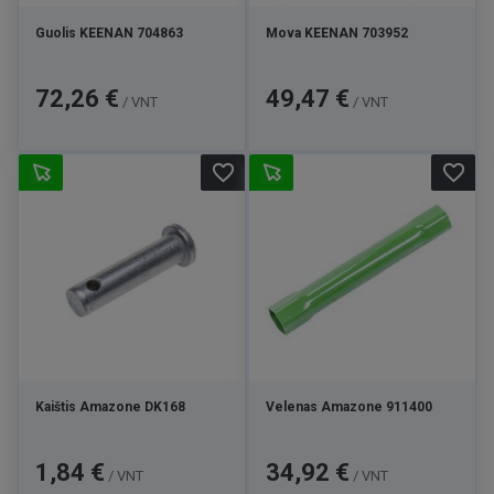
Guolis KEENAN 704863
Mova KEENAN 703952
Kaina
Kaina
72,26 €
49,47 €
/ VNT
/ VNT
favorite_border
favorite_border
Kaištis Amazone DK168
Velenas Amazone 911400
Kaina
Kaina
1,84 €
34,92 €
/ VNT
/ VNT