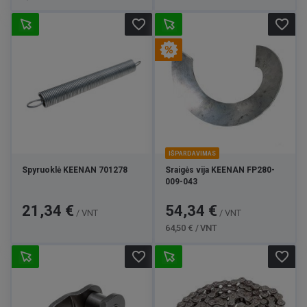
favorite_border
favorite_border
IŠPARDAVIMAS
Spyruoklė KEENAN 701278
Sraigės vija KEENAN FP280-
009-043
Kaina
Kaina
Bazinė
21,34 €
54,34 €
/ VNT
/ VNT
kaina
64,50 € / VNT
favorite_border
favorite_border