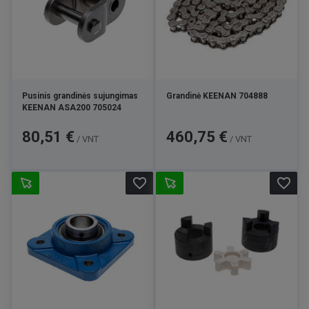
Pusinis grandinės sujungimas
Grandinė KEENAN 704888
KEENAN ASA200 705024
Kaina
Kaina
80,51 €
460,75 €
/ VNT
/ VNT
favorite_border
favorite_border