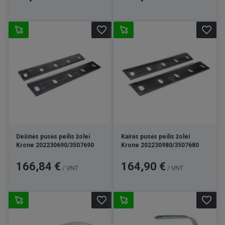
favorite_border
favorite_border
Dešinės pusės peilis žolei
Kairės pusės peilis žolei
Krone 202230690/3507690
Krone 202230980/3507680
Kaina
Kaina
166,84 €
164,90 €
/ VNT
/ VNT
favorite_border
favorite_border