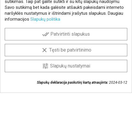
sutikimas. Taip pat galite sutikti ir su kitų slapukų naudojimu.
Savo sutikimą bet kada galėsite atšaukti pakeisdami interneto
naršyklės nustatymus ir ištrindami įrašytus slapukus. Daugiau
informacijos
Slapukų politika
NAUJIENLAIŠKIS
done_all
Patvirtinti slapukus
Gaukite geriausius pasiūlymus!
Prenumeruokite naujienlaiškį ir visada sužinokite
clear
Tęsti be patvirtinimo
naujienas pirmieji.
Sutinku, kad mano duomenys būtų saugomi
tune
Slapukų nustatymai
naujienlaiškiui gauti
Slapukų deklaracija paskutinį kartą atnaujinta:
2024-03-12
Susisiekime
+370 37 405401
lytagra@lytagra.lt