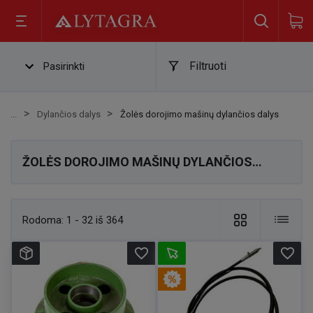
Filtruoti
Pasirinkti
Dylančios dalys
Žolės dorojimo mašinų dylančios dalys
ŽOLĖS DOROJIMO MAŠINŲ DYLANČIOS
DALYS
Rodoma:
1 - 32 iš 364
favorite_border
favorite_border