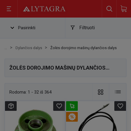
Filtruoti
Pasirinkti
Dylančios dalys
Žolės dorojimo mašinų dylančios dalys
ŽOLĖS DOROJIMO MAŠINŲ DYLANČIOS
DALYS
Rodoma:
1 - 32 iš 364
favorite_border
favorite_border