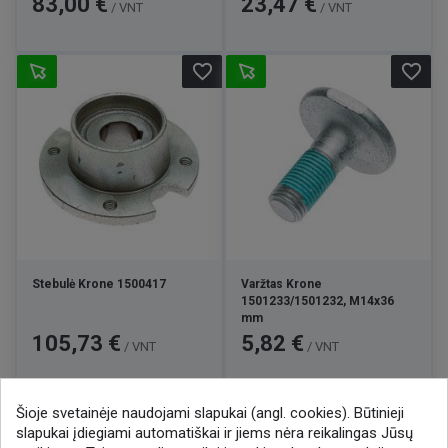
83,00 €
23,47 €
/ VNT
/ VNT
favorite_border
favorite_border
Stebulė Krone 1500417
Varžtas Krone
1501233/1501232, M14x36
mm
Kaina
Kaina
105,73 €
5,82 €
/ VNT
/ VNT
Šioje svetainėje naudojami slapukai (angl. cookies). Būtinieji

1
2
3
12
slapukai įdiegiami automatiškai ir jiems nėra reikalingas Jūsų
…