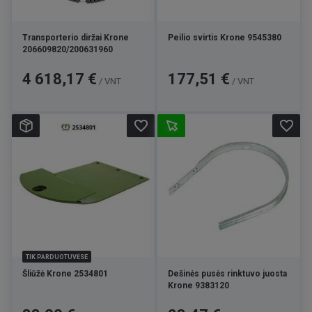
Transporterio diržai Krone
Peilio svirtis Krone 9545380
206609820/200631960
Kaina
Kaina
4 618,17 €
177,51 €
/ VNT
/ VNT
favorite_border
favorite_border
TIK PARDUOTUVĖSE
Šliūžė Krone 2534801
Dešinės pusės rinktuvo juosta
Krone 9383120
Kaina
Kaina