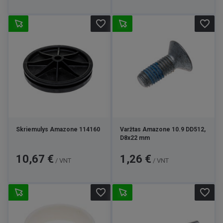
favorite_border
favorite_border
Skriemulys Amazone 114160
Varžtas Amazone 10.9 DD512,
D8x22 mm
Kaina
Kaina
10,67 €
1,26 €
/ VNT
/ VNT
favorite_border
favorite_border