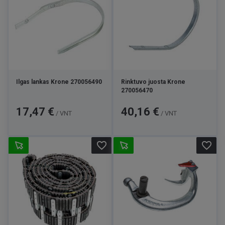
Ilgas lankas Krone 270056490
Rinktuvo juosta Krone
270056470
Kaina
Kaina
17,47 €
40,16 €
/ VNT
/ VNT
favorite_border
favorite_border