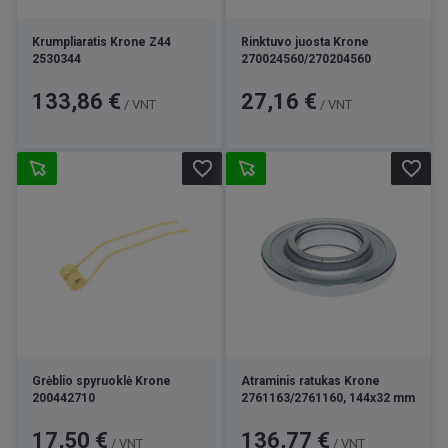
Krumpliaratis Krone Z44
Rinktuvo juosta Krone
2530344
270024560/270204560
Kaina
Kaina
133,86 €
27,16 €
/ VNT
/ VNT
favorite_border
favorite_border
Grėblio spyruoklė Krone
Atraminis ratukas Krone
200442710
2761163/2761160, 144x32 mm
Kaina
Kaina
17,50 €
136,77 €
/ VNT
/ VNT