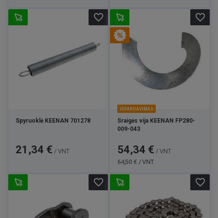
favorite_border
favorite_border
IŠPARDAVIMAS
Spyruoklė KEENAN 701278
Sraigės vija KEENAN FP280-
009-043
Kaina
Kaina
Bazinė
21,34 €
54,34 €
/ VNT
/ VNT
kaina
64,50 € / VNT
favorite_border
favorite_border