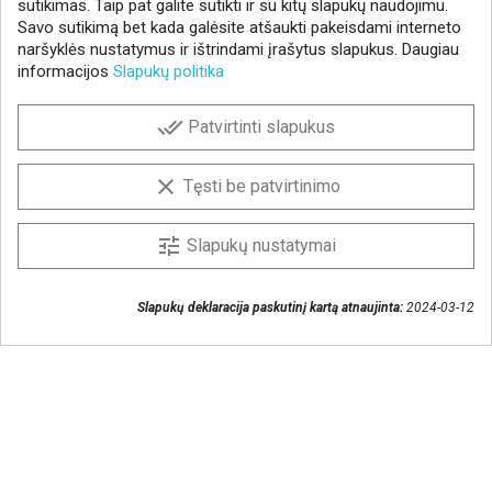
sutikimas. Taip pat galite sutikti ir su kitų slapukų naudojimu.
Savo sutikimą bet kada galėsite atšaukti pakeisdami interneto
naršyklės nustatymus ir ištrindami įrašytus slapukus. Daugiau
informacijos
Slapukų politika
NAUJIENLAIŠKIS
done_all
Patvirtinti slapukus
Gaukite geriausius pasiūlymus!
Prenumeruokite naujienlaiškį ir visada sužinokite
clear
Tęsti be patvirtinimo
naujienas pirmieji.
Sutinku, kad mano duomenys būtų saugomi
tune
Slapukų nustatymai
naujienlaiškiui gauti
Slapukų deklaracija paskutinį kartą atnaujinta:
2024-03-12
Susisiekime
+370 37 405401
lytagra@lytagra.lt