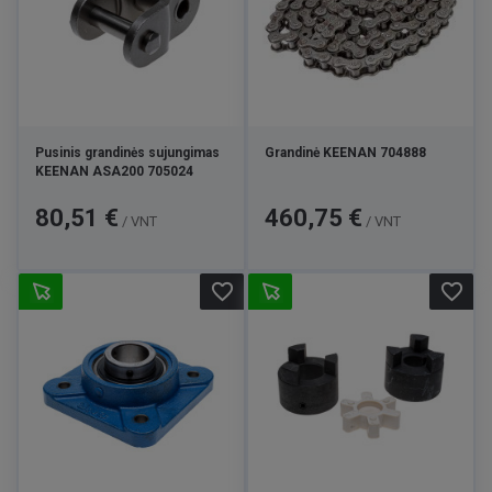
Pusinis grandinės sujungimas
Grandinė KEENAN 704888
KEENAN ASA200 705024
Kaina
Kaina
80,51 €
460,75 €
/ VNT
/ VNT
favorite_border
favorite_border