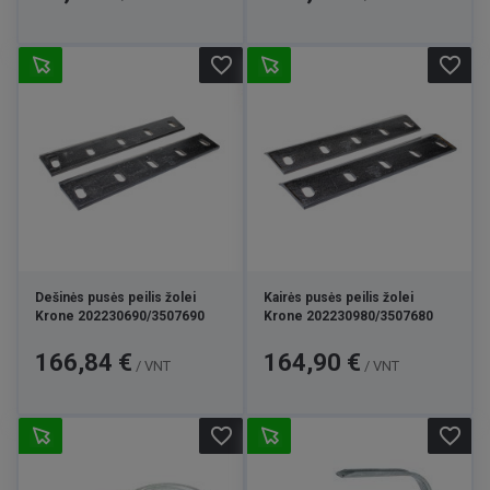
favorite_border
favorite_border
Dešinės pusės peilis žolei
Kairės pusės peilis žolei
Krone 202230690/3507690
Krone 202230980/3507680
Kaina
Kaina
166,84 €
164,90 €
/ VNT
/ VNT
favorite_border
favorite_border