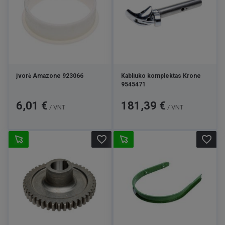
Įvorė Amazone 923066
Kabliuko komplektas Krone
9545471
Kaina
Kaina
6,01 €
181,39 €
/ VNT
/ VNT
favorite_border
favorite_border