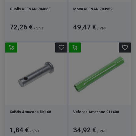
Guolis KEENAN 704863
Mova KEENAN 703952
Kaina
Kaina
72,26 €
49,47 €
/ VNT
/ VNT
favorite_border
favorite_border
Kaištis Amazone DK168
Velenas Amazone 911400
Kaina
Kaina
1,84 €
34,92 €
/ VNT
/ VNT