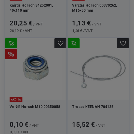
Kaištis Horsch 34252001,
Varžtas Horsch 00370262,
40x110 mm
M16x50 mm
Kaina
Bazinė
Kaina
Bazinė
20,25 €
1,13 €
/ VNT
/ VNT
kaina
kaina
26,19 € / VNT
1,46 € / VNT
favorite_border
favorite_border
AKCIJA
Veržlė Horsch M10 00350058
Trosas KEENAN 704135
Kaina
Bazinė
Kaina
0,10 €
15,52 €
/ VNT
/ VNT
kaina
0,13 € / VNT