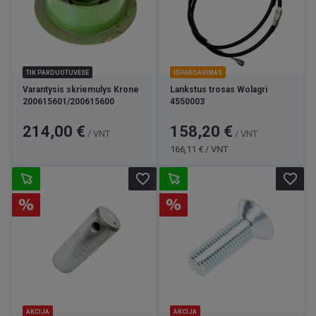
TIK PARDUOTUVĖSE
IŠPARDAVIMAS
Varantysis skriemulys Krone
Lankstus trosas Wolagri
200615601/200615600
4550003
Kaina
Kaina
Bazinė
214,00 €
158,20 €
/ VNT
/ VNT
kaina
166,11 € / VNT
favorite_border
favorite_border
AKCIJA
AKCIJA