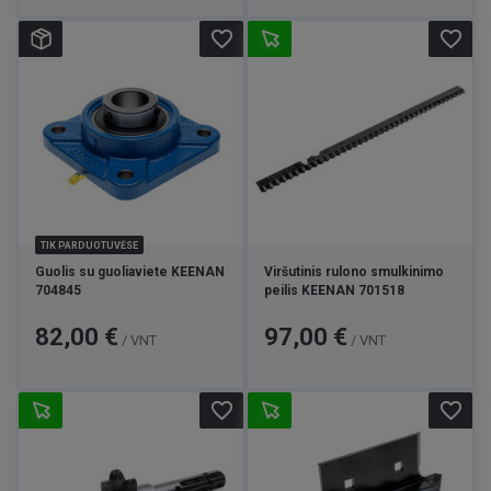
favorite_border
favorite_border
TIK PARDUOTUVĖSE
Guolis su guoliaviete KEENAN
Viršutinis rulono smulkinimo
704845
peilis KEENAN 701518
Kaina
Kaina
82,00 €
97,00 €
/ VNT
/ VNT
favorite_border
favorite_border