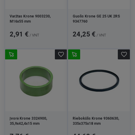
Varžtas Krone 9003230,
Guolis Krone GE 25 UK 2RS
M16x55 mm
9347760
Kaina
Kaina
2,91 €
24,25 €
/ VNT
/ VNT
favorite_border
favorite_border
Įvorė Krone 3324900,
Riebokšlis Krone 9360630,
35,9x42,4x15 mm
335x375x18 mm
Kaina
Kaina