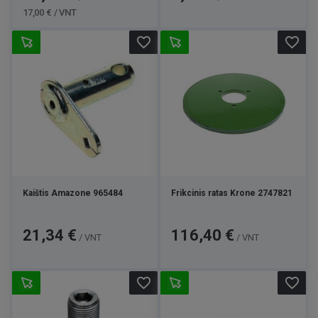
kaina
17,00 € / VNT
favorite_border
favorite_border
Kaištis Amazone 965484
Frikcinis ratas Krone 2747821
Kaina
Kaina
21,34 €
116,40 €
/ VNT
/ VNT
favorite_border
favorite_border