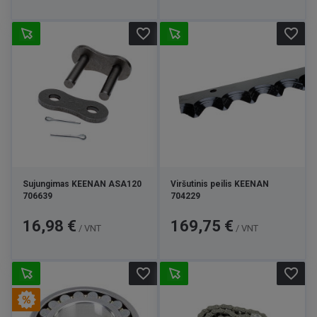
favorite_border
favorite_border
Sujungimas KEENAN ASA120
Viršutinis peilis KEENAN
706639
704229
Kaina
Kaina
16,98 €
169,75 €
/ VNT
/ VNT
favorite_border
favorite_border