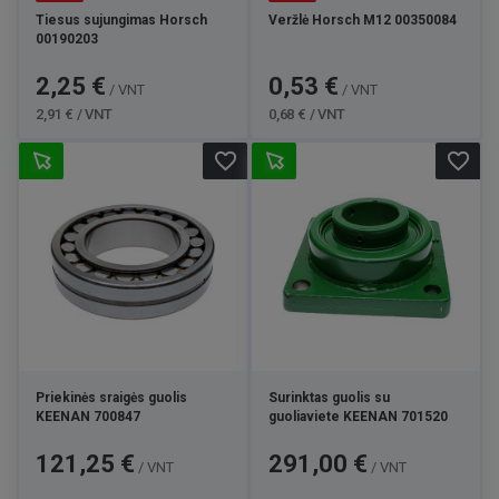
Tiesus sujungimas Horsch
Veržlė Horsch M12 00350084
00190203
Kaina
Bazinė
Kaina
Bazinė
2,25 €
0,53 €
/ VNT
/ VNT
kaina
kaina
2,91 € / VNT
0,68 € / VNT
favorite_border
favorite_border
Priekinės sraigės guolis
Surinktas guolis su
KEENAN 700847
guoliaviete KEENAN 701520
Kaina
Kaina
121,25 €
291,00 €
/ VNT
/ VNT