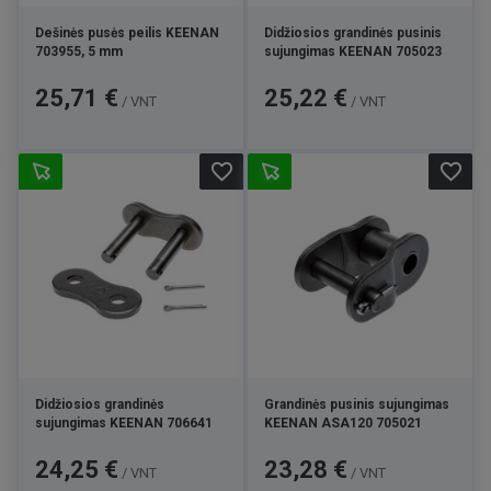
Dešinės pusės peilis KEENAN
Didžiosios grandinės pusinis
703955, 5 mm
sujungimas KEENAN 705023
Kaina
Kaina
25,71 €
25,22 €
/ VNT
/ VNT
favorite_border
favorite_border
Didžiosios grandinės
Grandinės pusinis sujungimas
sujungimas KEENAN 706641
KEENAN ASA120 705021
Kaina
Kaina
24,25 €
23,28 €
/ VNT
/ VNT