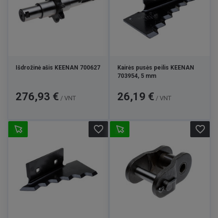
Išdrožinė ašis KEENAN 700627
Kairės pusės peilis KEENAN
703954, 5 mm
Kaina
Kaina
276,93 €
26,19 €
/ VNT
/ VNT
favorite_border
favorite_border