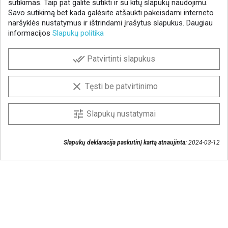
sutikimas. Taip pat galite sutikti ir su kitų slapukų naudojimu.
Savo sutikimą bet kada galėsite atšaukti pakeisdami interneto
naršyklės nustatymus ir ištrindami įrašytus slapukus. Daugiau
informacijos
Slapukų politika
NAUJIENLAIŠKIS
done_all
Patvirtinti slapukus
Gaukite geriausius pasiūlymus!
Prenumeruokite naujienlaiškį ir visada sužinokite
clear
Tęsti be patvirtinimo
naujienas pirmieji.
Sutinku, kad mano duomenys būtų saugomi
tune
Slapukų nustatymai
naujienlaiškiui gauti
Slapukų deklaracija paskutinį kartą atnaujinta:
2024-03-12
Susisiekime
+370 37 405401
lytagra@lytagra.lt