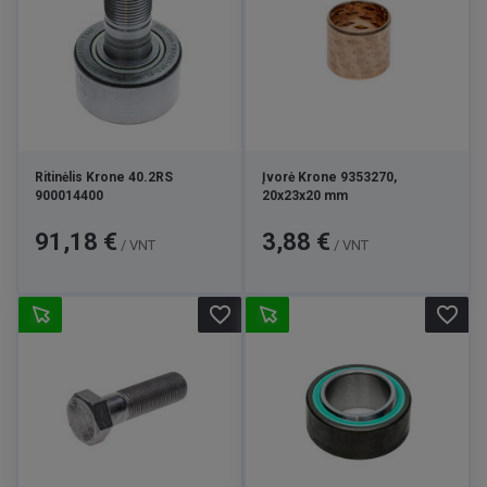
Ritinėlis Krone 40.2RS
Įvorė Krone 9353270,
900014400
20x23x20 mm
Kaina
Kaina
91,18 €
3,88 €
/ VNT
/ VNT
favorite_border
favorite_border