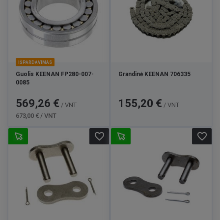
IŠPARDAVIMAS
Guolis KEENAN FP280-007-
Grandinė KEENAN 706335
0085
Kaina
Bazinė
Kaina
569,26 €
155,20 €
/ VNT
/ VNT
kaina
673,00 € / VNT
favorite_border
favorite_border