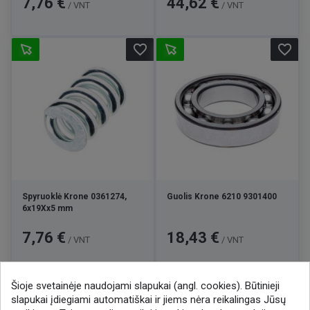
7,76 €
44,62 €
/ VNT
/ VNT
favorite_border
favorite_border
Spyruoklė Krone 0361274,
Guolis Krone 6210 9301400
6x19Xx5 mm
Kaina
Kaina
7,76 €
18,43 €
/ VNT
/ VNT
Šioje svetainėje naudojami slapukai (angl. cookies). Būtinieji

1
2
3
8
slapukai įdiegiami automatiškai ir jiems nėra reikalingas Jūsų
…