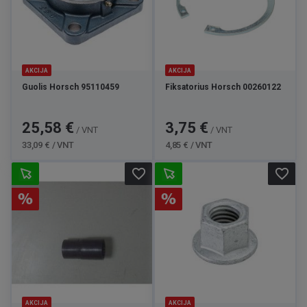
AKCIJA
AKCIJA
Guolis Horsch 95110459
Fiksatorius Horsch 00260122
Kaina
Bazinė
Kaina
Bazinė
25,58 €
3,75 €
/ VNT
/ VNT
kaina
kaina
33,09 € / VNT
4,85 € / VNT
favorite_border
favorite_border
AKCIJA
AKCIJA