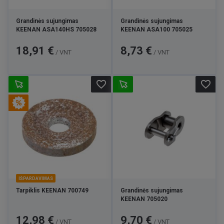
Grandinės sujungimas
Grandinės sujungimas
KEENAN ASA140HS 705028
KEENAN ASA100 705025
Kaina
Kaina
18,91 €
8,73 €
/ VNT
/ VNT
favorite_border
favorite_border
IŠPARDAVIMAS
Tarpiklis KEENAN 700749
Grandinės sujungimas
KEENAN 705020
Kaina
Bazinė
Kaina
12,98 €
9,70 €
/ VNT
/ VNT