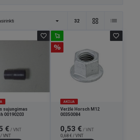

sirinkti
32
favorite_border
favorite_border
JA
AKCIJA
s sujungimas
Veržlė Horsch M12
h 00190203
00350084
Bazinė
Kaina
Bazinė
5 €
0,53 €
/ VNT
/ VNT
kaina
kaina
 / VNT
0,68 € / VNT