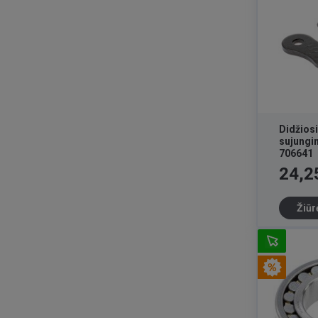
Didžios
sujung
706641
Kaina
24,2
Žiūr