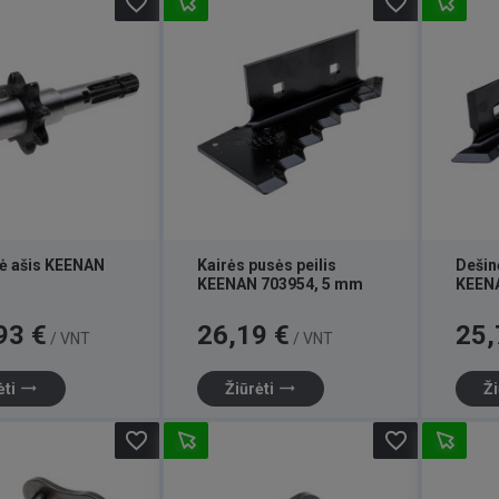
favorite_border
favorite_border
nė ašis KEENAN
Kairės pusės peilis
Dešin
KEENAN 703954, 5 mm
KEEN
Kaina
Kaina
93 €
26,19 €
25,
/ VNT
/ VNT
trending_flat
trending_flat
ėti
Žiūrėti
Ži
favorite_border
favorite_border