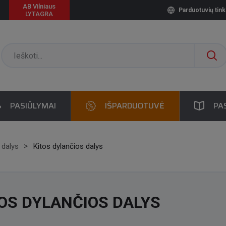
AB Vilniaus
Parduotuvių tink
LYTAGRA
PASIŪLYMAI
IŠPARDUOTUVĖ
PA
 dalys
Kitos dylančios dalys
OS DYLANČIOS DALYS