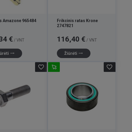
is Amazone 965484
Frikcinis ratas Krone
2747821
Kaina
34 €
116,40 €
/ VNT
/ VNT
trending_flat
trending_flat
ūrėti
Žiūrėti
favorite_border
favorite_border