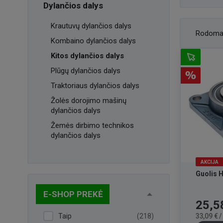
Dylančios dalys
Krautuvų dylančios dalys
Rodoma
Kombaino dylančios dalys
Kitos dylančios dalys
Plūgų dylančios dalys
Traktoriaus dylančios dalys
Žolės dorojimo mašinų
dylančios dalys
Žemės dirbimo technikos
dylančios dalys
AKCIJA
Guolis 
E-SHOP PREKĖ
Kaina
25,5
Taip
(218)
33,09 € 