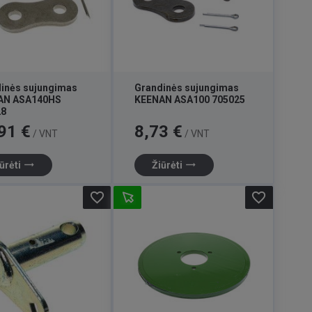
inės sujungimas
Grandinės sujungimas
AN ASA140HS
KEENAN ASA100 705025
28
Kaina
91 €
8,73 €
/ VNT
/ VNT
trending_flat
trending_flat
ūrėti
Žiūrėti
favorite_border
favorite_border