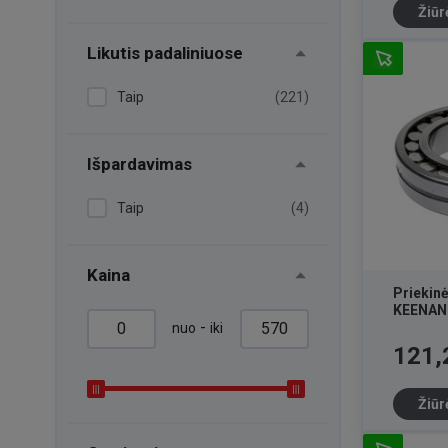
Žiūr
Likutis padaliniuose
Taip
(221)
Išpardavimas
Taip
(4)
Kaina
Priekinė
KEENAN
-
nuo
iki
Kaina
121,
Žiūr