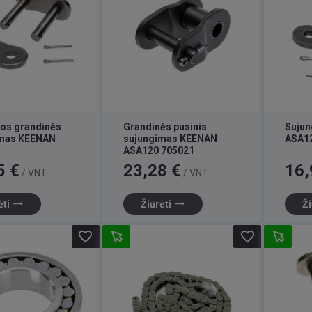
ios grandinės
Grandinės pusinis
Suju
imas KEENAN
sujungimas KEENAN
ASA1
ASA120 705021
Kaina
Kaina
5 €
23,28 €
16,
/ VNT
/ VNT
trending_flat
trending_flat
ėti
Žiūrėti
Ži
favorite_border
favorite_border