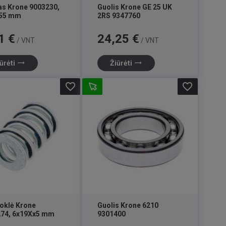
as Krone 9003230,
Guolis Krone GE 25 UK
55 mm
2RS 9347760
Kaina
1 €
24,25 €
/ VNT
/ VNT
trending_flat
trending_flat
ūrėti
Žiūrėti
favorite_border
favorite_border
oklė Krone
Guolis Krone 6210
74, 6x19Xx5 mm
9301400