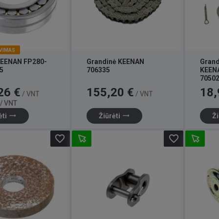
VIMAS
KEENAN FP280-
Grandinė KEENAN
Grand
5
706335
KEEN
7050
Bazinė
Kaina
Kaina
26 €
155,20 €
18,
/ VNT
/ VNT
kaina
 / VNT
trending_flat
trending_flat
ėti
Žiūrėti
Ži
favorite_border
favorite_border