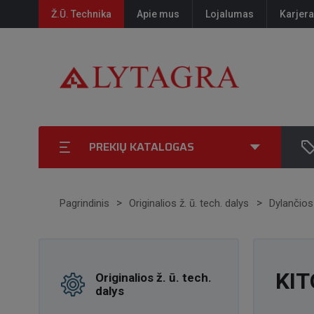
Ž.Ū. Technika
Apie mus
Lojalumas
Karjera
PREKIŲ KATALOGAS
Pagrindinis
Originalios ž. ū. tech. dalys
Dylančios
KIT
Originalios ž. ū. tech.
dalys