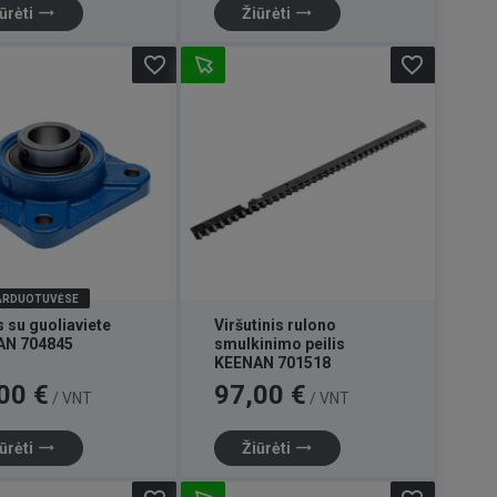
trending_flat
trending_flat
ūrėti
Žiūrėti
favorite_border
favorite_border
PARDUOTUVĖSE
s su guoliaviete
Viršutinis rulono
AN 704845
smulkinimo peilis
KEENAN 701518
Kaina
00 €
97,00 €
/ VNT
/ VNT
trending_flat
trending_flat
ūrėti
Žiūrėti