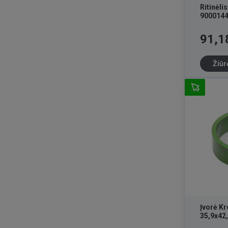
Ritinėli
900014
Kaina
91,1
Žiūr
Įvorė K
35,9x42