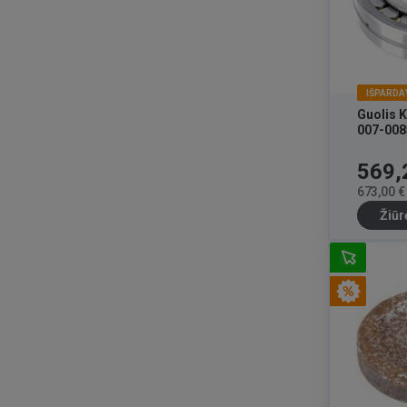
IŠPARDA
Guolis 
007-008
Kaina
569,
673,00 €
Žiūr