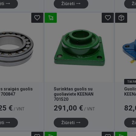
trending_flat
trending_flat
ėti
Žiūrėti
Ži
favorite_border
favorite_border
TIK 
s sraigės guolis
Surinktas guolis su
Guoli
 700847
guoliaviete KEENAN
KEEN
701520
Kaina
Kaina
25 €
291,00 €
82,
/ VNT
/ VNT
trending_flat
trending_flat
ėti
Žiūrėti
Ži