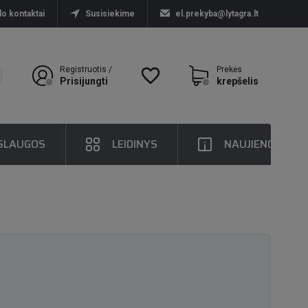
lo kontaktai
Susisiekime
el.prekyba@lytagra.lt
Registruotis /
favorite_border
Prekės
Prisijungti
krepšelis
SLAUGOS
LEIDINYS
NAUJIENOS