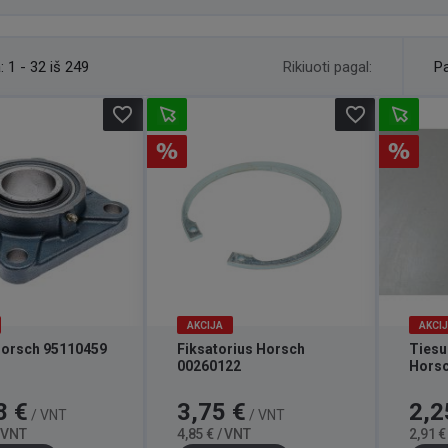
Rikiuoti pagal:
:
1 - 32 iš 249
Pa
favorite_border
favorite_border
AKCIJA
AKCI
Horsch 95110459
Fiksatorius Horsch
Tiesu
00260122
Horsc
Bazinė
Kaina
Bazinė
Kaina
8 €
3,75 €
2,2
/ VNT
/ VNT
kaina
kaina
/ VNT
4,85 € / VNT
2,91 €