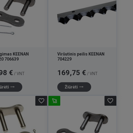
ngimas KEENAN
Viršutinis peilis KEENAN
20 706639
704229
Kaina
98 €
169,75 €
/ VNT
/ VNT
trending_flat
trending_flat
ūrėti
Žiūrėti
favorite_border
favorite_border