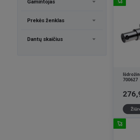
Gamintojas
Prekės ženklas
Dantų skaičius
Išdroži
700627
Kaina
276,
Žiūr