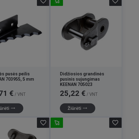
favorite_border
favorite_border
ės pusės peilis
Didžiosios grandinės
AN 703955, 5 mm
pusinis sujungimas
KEENAN 705023
Kaina
71 €
25,22 €
/ VNT
/ VNT
trending_flat
trending_flat
ūrėti
Žiūrėti
favorite_border
favorite_border