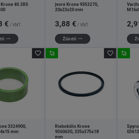
s Krone 40.2RS
Įvorė Krone 9353270,
Varžt
400
20x23x20 mm
M16x
Kaina
Kaina
8 €
3,88 €
2,9
/ VNT
/ VNT
trending_flat
trending_flat
ėti
Žiūrėti
Ži
favorite_border
favorite_border
rone 3324900,
Riebokšlis Krone
Spyru
,4x15 mm
9360630, 335x375x18
03612
mm