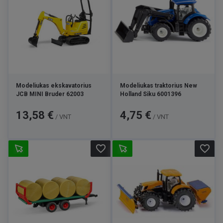
Modeliukas ekskavatorius
Modeliukas traktorius New
JCB MINI Bruder 62003
Holland Siku 6001396
Kaina
Kaina
13,58 €
4,75 €
/ VNT
/ VNT
favorite_border
favorite_border