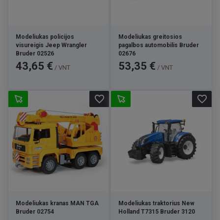
Modeliukas policijos
Modeliukas greitosios
visureigis Jeep Wrangler
pagalbos automobilis Bruder
Bruder 02526
02676
Kaina
Kaina
43,65 €
53,35 €
/ VNT
/ VNT
favorite_border
favorite_border
Modeliukas kranas MAN TGA
Modeliukas traktorius New
Bruder 02754
Holland T7315 Bruder 3120