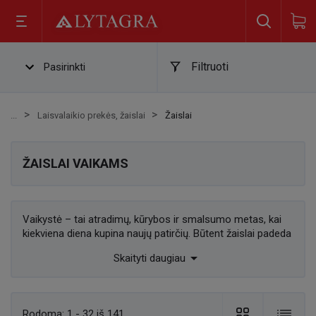
Filtruoti
Pasirinkti
Laisvalaikio prekės, žaislai
Žaislai
ŽAISLAI VAIKAMS
Vaikystė – tai atradimų, kūrybos ir smalsumo metas, kai
kiekviena diena kupina naujų patirčių. Būtent žaislai padeda
mažiesiems pažinti pasaulį, lavinti įgūdžius ir ugdyti

Skaityti daugiau
kūrybiškumą. Nuo pirmųjų spalvingų figūrėlių iki
sudėtingesnių konstrukcijų – kiekvienas žaislas turi savo
vaidmenį vaiko raidoje. „Lytagra“ siūlo platų žaislų
asortimentą tiek berniukams, tiek mergaitėms, tad čia
Rodoma:
1 - 32 iš 141