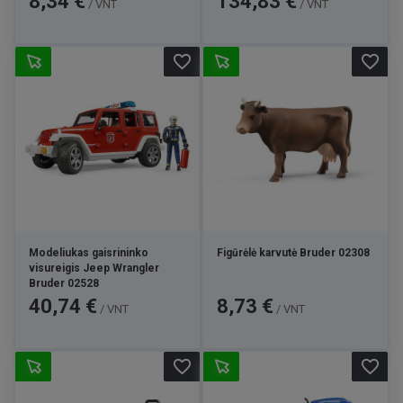
8,34 €
134,83 €
/ VNT
/ VNT
arba
fizinėse „Lytagra“ parduotuvėse
visoje Lietuvoje.
favorite_border
favorite_border
Modeliukas gaisrininko
Figūrėlė karvutė Bruder 02308
visureigis Jeep Wrangler
Bruder 02528
Kaina
Kaina
40,74 €
8,73 €
/ VNT
/ VNT
favorite_border
favorite_border