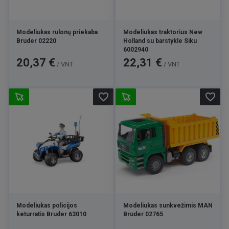
Modeliukas rulonų priekaba
Modeliukas traktorius New
Bruder 02220
Holland su barstykle Siku
6002940
Kaina
Kaina
20,37 €
22,31 €
/ VNT
/ VNT
favorite_border
favorite_border
Modeliukas policijos
Modeliukas sunkvežimis MAN
keturratis Bruder 63010
Bruder 02765