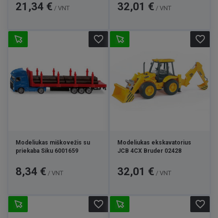
Kaina
Kaina
21,34 €
32,01 €
/ VNT
/ VNT
favorite_border
favorite_border
Modeliukas miškovežis su
Modeliukas ekskavatorius
priekaba Siku 6001659
JCB 4CX Bruder 02428
Kaina
Kaina
8,34 €
32,01 €
/ VNT
/ VNT
favorite_border
favorite_border