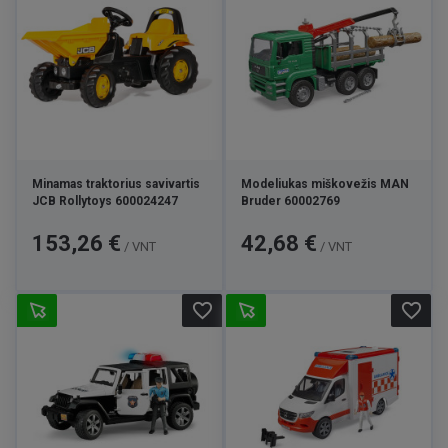
Minamas traktorius savivartis
Modeliukas miškovežis MAN
JCB Rollytoys 600024247
Bruder 60002769
Kaina
Kaina
153,26 €
42,68 €
/ VNT
/ VNT
favorite_border
favorite_border