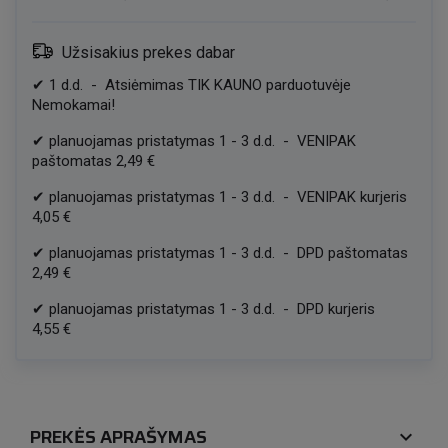
Užsisakius prekes dabar
✔
1
d.d.
-
Atsiėmimas TIK KAUNO parduotuvėje
Nemokamai!
✔
planuojamas pristatymas
1
-
3
d.d.
-
VENIPAK
paštomatas
2,49 €
✔
planuojamas pristatymas
1
-
3
d.d.
-
VENIPAK kurjeris
4,05 €
✔
planuojamas pristatymas
1
-
3
d.d.
-
DPD paštomatas
2,49 €
✔
planuojamas pristatymas
1
-
3
d.d.
-
DPD kurjeris
4,55 €
PREKĖS APRAŠYMAS
expand_more