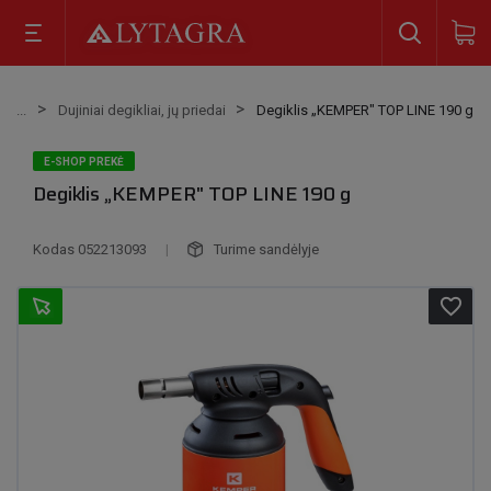
Dujiniai degikliai, jų priedai
Degiklis „KEMPER" TOP LINE 190 g
E-SHOP PREKĖ
Degiklis „KEMPER" TOP LINE 190 g
Kodas
052213093
|
Turime sandėlyje
favorite_border