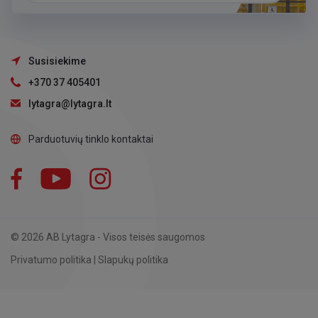
Susisiekime
+370 37 405401
lytagra@lytagra.lt
Parduotuvių tinklo kontaktai
Facebook
YouTube
Instagram
LinkedIn
© 2026 AB Lytagra - Visos teisės saugomos
Privatumo politika
|
Slapukų politika