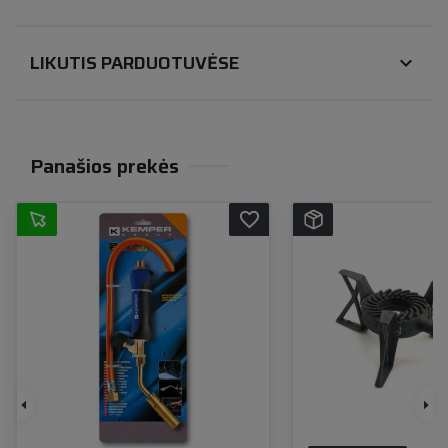
LIKUTIS PARDUOTUVĖSE
expand_more
Panašios prekės
favorite_border