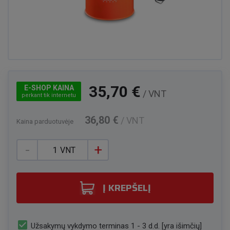
35,70 €
E-SHOP KAINA
/ VNT
perkant tik internetu
36,80 €
/ VNT
Kaina parduotuvėje
-
+
VNT
Į KREPŠELĮ
check_box
Užsakymų vykdymo terminas 1 - 3 d.d. [yra išimčių]