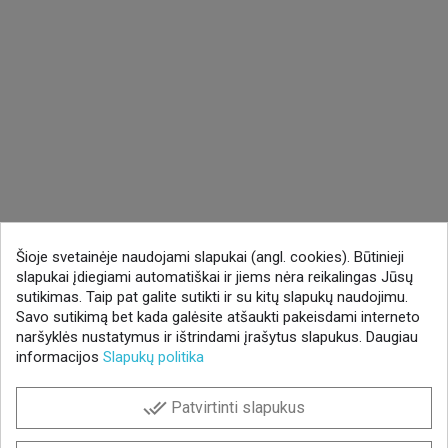
Šioje svetainėje naudojami slapukai (angl. cookies). Būtinieji
slapukai įdiegiami automatiškai ir jiems nėra reikalingas Jūsų
sutikimas. Taip pat galite sutikti ir su kitų slapukų naudojimu.
Savo sutikimą bet kada galėsite atšaukti pakeisdami interneto
naršyklės nustatymus ir ištrindami įrašytus slapukus. Daugiau
informacijos
Slapukų politika
done_all
Patvirtinti slapukus