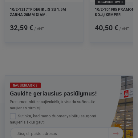
TIK PARDUOTUVĖSE
10/2-1217TF DEGIKLIS SU 1.5M
10/2-104985 PRAMONIN
ŽARNA 20MM DIAM.
KOJŲ KEMPER
Kaina
Kaina
32,59 €
40,50 €
/ VNT
/ VNT
NAUJIENLAIŠKIS
Gaukite geriausius pasiūlymus!
Prenumeruokite naujienlaiškį ir visada sužinokite
naujienas pirmieji.
Sutinku, kad mano duomenys būtų saugomi
naujienlaiškiui gauti