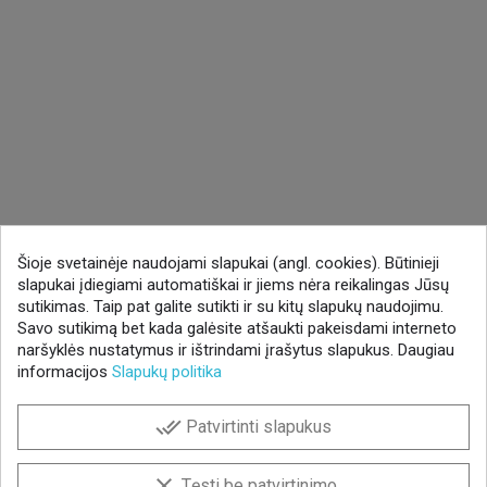
Šioje svetainėje naudojami slapukai (angl. cookies). Būtinieji
slapukai įdiegiami automatiškai ir jiems nėra reikalingas Jūsų
sutikimas. Taip pat galite sutikti ir su kitų slapukų naudojimu.
Savo sutikimą bet kada galėsite atšaukti pakeisdami interneto
naršyklės nustatymus ir ištrindami įrašytus slapukus. Daugiau
informacijos
Slapukų politika
done_all
Patvirtinti slapukus
clear
Tęsti be patvirtinimo