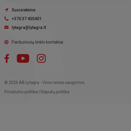
Susisiekime
+370 37 405401
lytagra@lytagra.lt
Parduotuvių tinklo kontaktai
Facebook
YouTube
Instagram
LinkedIn
© 2026 AB Lytagra - Visos teisės saugomos
Privatumo politika
|
Slapukų politika