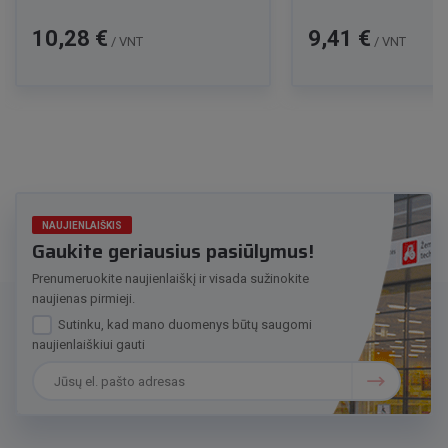
Kaina
Kaina
10,28 €
9,41 €
/ VNT
/ VNT
NAUJIENLAIŠKIS
Gaukite geriausius pasiūlymus!
Prenumeruokite naujienlaiškį ir visada sužinokite
naujienas pirmieji.
Sutinku, kad mano duomenys būtų saugomi
naujienlaiškiui gauti