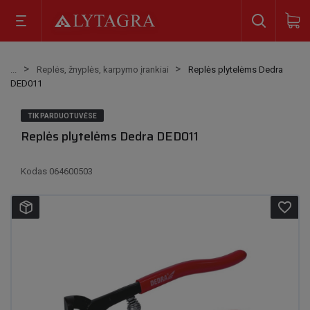
Replės, žnyplės, karpymo įrankiai
Replės plytelėms Dedra
DED011
TIK PARDUOTUVĖSE
Replės plytelėms Dedra DED011
Kodas
064600503
favorite_border