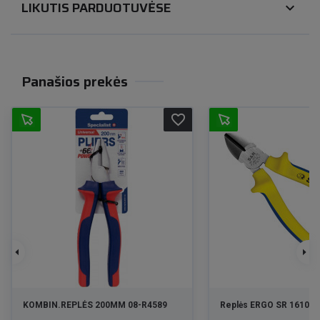
LIKUTIS PARDUOTUVĖSE
expand_more
Panašios prekės
favorite_border
KOMBIN.REPLĖS 200MM 08-R4589
Replės ERGO SR 16100