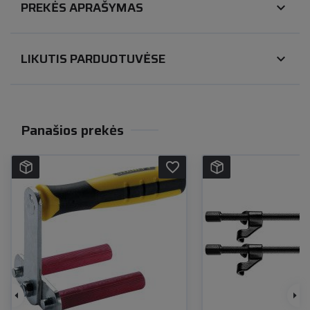
PREKĖS APRAŠYMAS
expand_more
LIKUTIS PARDUOTUVĖSE
expand_more
Panašios prekės
favorite_border