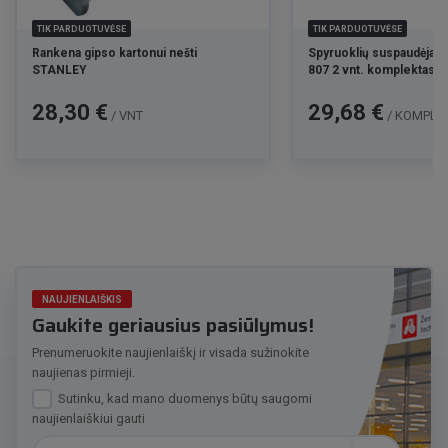
TIK PARDUOTUVĖSE
TIK PARDUOTUVĖSE
Rankena gipso kartonui nešti
Spyruoklių suspaudėjas
STANLEY
807 2 vnt. komplektas
Kaina
Kaina
28,30 €
29,68 €
/ VNT
/ KOMPL
NAUJIENLAIŠKIS
Gaukite geriausius pasiūlymus!
Prenumeruokite naujienlaiškį ir visada sužinokite
naujienas pirmieji.
Sutinku, kad mano duomenys būtų saugomi
naujienlaiškiui gauti