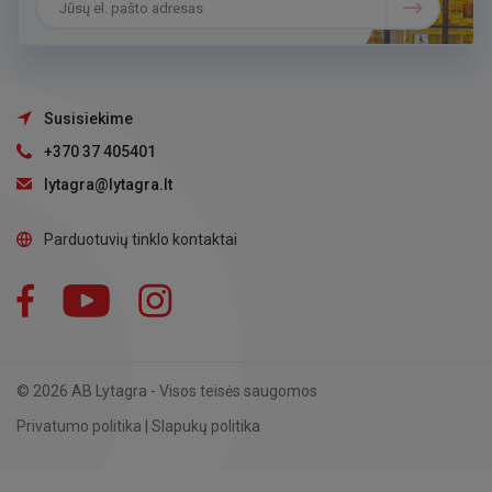
Susisiekime
+370 37 405401
lytagra@lytagra.lt
Parduotuvių tinklo kontaktai
Facebook
YouTube
Instagram
LinkedIn
© 2026 AB Lytagra - Visos teisės saugomos
Privatumo politika
|
Slapukų politika