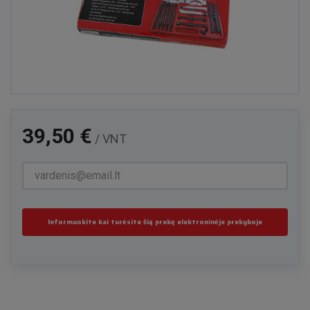
39,50 €
/ VNT
Informuokite kai turėsite šią prekę elektroninėje prekyboje