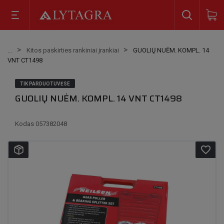
Kitos paskirties rankiniai įrankiai
GUOLIŲ NUĖM. KOMPL. 14
VNT CT1498
TIK PARDUOTUVĖSE
GUOLIŲ NUĖM. KOMPL. 14 VNT CT1498
Kodas
057382048
favorite_border