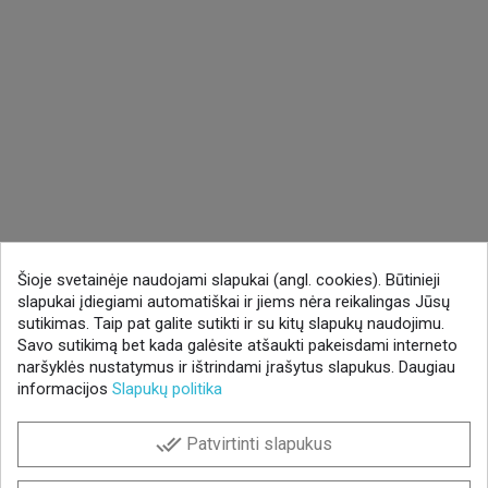
Šioje svetainėje naudojami slapukai (angl. cookies). Būtinieji
slapukai įdiegiami automatiškai ir jiems nėra reikalingas Jūsų
sutikimas. Taip pat galite sutikti ir su kitų slapukų naudojimu.
Savo sutikimą bet kada galėsite atšaukti pakeisdami interneto
naršyklės nustatymus ir ištrindami įrašytus slapukus. Daugiau
informacijos
Slapukų politika
done_all
Patvirtinti slapukus