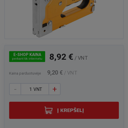
8,92 €
E-SHOP KAINA
/ VNT
perkant tik internetu
9,20 €
/ VNT
Kaina parduotuvėje
-
+
VNT
Į KREPŠELĮ