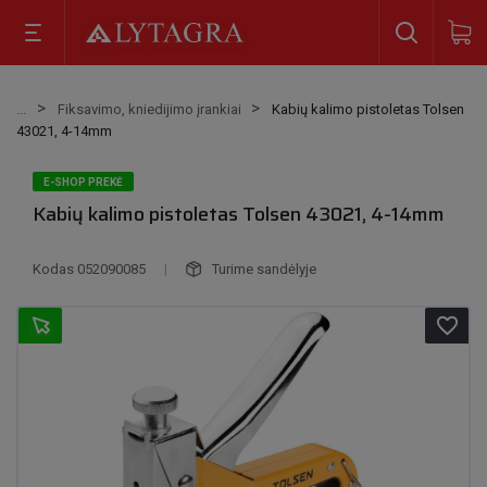
Fiksavimo, kniedijimo įrankiai
Kabių kalimo pistoletas Tolsen
43021, 4-14mm
E-SHOP PREKĖ
Kabių kalimo pistoletas Tolsen 43021, 4-14mm
Kodas
052090085
|
Turime sandėlyje
favorite_border