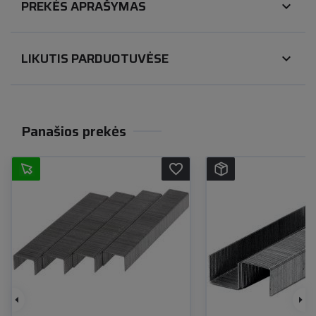
PREKĖS APRAŠYMAS
expand_more
LIKUTIS PARDUOTUVĖSE
expand_more
Panašios prekės
favorite_border