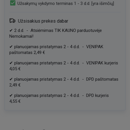
check_box
Užsakymų vykdymo terminas 1 - 3 d.d. [yra išimčių]
Užsisakius prekes dabar
✔
2
d.d.
-
Atsiėmimas TIK KAUNO parduotuvėje
Nemokamai!
✔
planuojamas pristatymas
2
-
4
d.d.
-
VENIPAK
paštomatas
2,49 €
✔
planuojamas pristatymas
2
-
4
d.d.
-
VENIPAK kurjeris
4,05 €
✔
planuojamas pristatymas
2
-
4
d.d.
-
DPD paštomatas
2,49 €
✔
planuojamas pristatymas
2
-
4
d.d.
-
DPD kurjeris
4,55 €