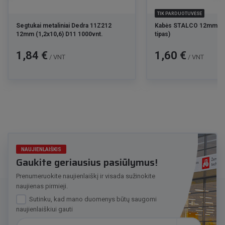
TIK PARDUOTUVĖSE
Segtukai metaliniai Dedra 11Z212
Kabės STALCO 12mm 100
12mm (1,2x10,6) D11 1000vnt.
tipas)
Kaina
Kaina
1,84 €
1,60 €
/ VNT
/ VNT
NAUJIENLAIŠKIS
Gaukite geriausius pasiūlymus!
Prenumeruokite naujienlaiškį ir visada sužinokite
naujienas pirmieji.
Sutinku, kad mano duomenys būtų saugomi
naujienlaiškiui gauti