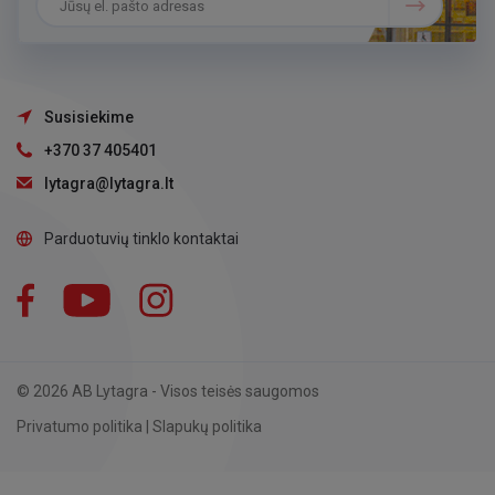
Susisiekime
+370 37 405401
lytagra@lytagra.lt
Parduotuvių tinklo kontaktai
Facebook
YouTube
Instagram
LinkedIn
© 2026 AB Lytagra - Visos teisės saugomos
Privatumo politika
|
Slapukų politika