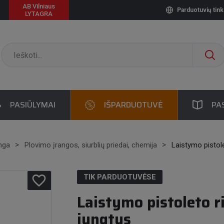
AB Vilniaus
Parduotuvių tink
LYTAGRA
PASIŪLYMAI
IŠPARDUOTUVĖ
PA
nga
Plovimo įrangos, siurblių priedai, chemija
Laistymo pistole
favorite_border
TIK PARDUOTUVĖSE
Laistymo pistoleto r
jungtys