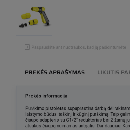
Paspauskite ant nuotraukos, kad ją padidintumėte
PREKĖS APRAŠYMAS
LIKUTIS P
Prekės informacija
Purškimo pistoletas supaprastina darbą dėl rakinamo
laistymo būdus: taškinį ir kūginį purškimą. Taip galim
čiaupo adapteris su G1/2" reduktorius bei 2 žarnų ju
atsukus čiaupą nuimamas antgalis. Dar daugiau: Kärch