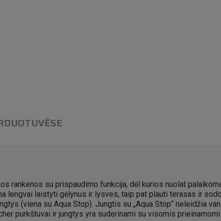
ARDUOTUVĖSE
s rankenos su prispaudimo funkcija, dėl kurios nuolat palaikoma
a lengvai laistyti gėlynus ir lysves, taip pat plauti terasas ir so
ngtys (viena su Aqua Stop). Jungtis su „Aqua Stop“ neleidžia vande
er purkštuvai ir jungtys yra suderinami su visomis prieinamomis 