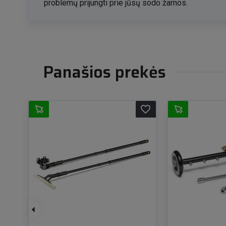
problemų prijungti prie jūsų sodo žarnos.
Panašios prekės
favorite_border
favorite_border