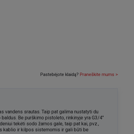
Pastebėjote klaidą?
Praneškite mums >
s vandens srautas. Taip pat galima nustatyti du
do baldus. Be purškimo pistoleto, rinkinyje yra G3/4"
niui tekėti sodo žarnos gale, taip pat kai, pvz.,
kablio ir kilpos sistemomis ir gali būti be