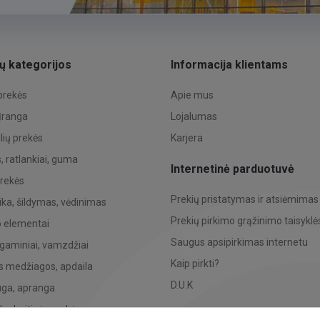
ų kategorijos
Informacija klientams
 prekės
Apie mus
 Įranga
Lojalumas
ių prekės
Karjera
 ratlankiai, guma
Internetinė parduotuvė
prekės
Prekių pristatymas ir atsiėmimas
ka, šildymas, vėdinimas
Prekių pirkimo grąžinimo taisyklė
o elementai
Saugus apsipirkimas internetu
 gaminiai, vamzdžiai
Kaip pirkti?
s medžiagos, apdaila
D.U.K
uga, apranga
žo, buitinės prekės