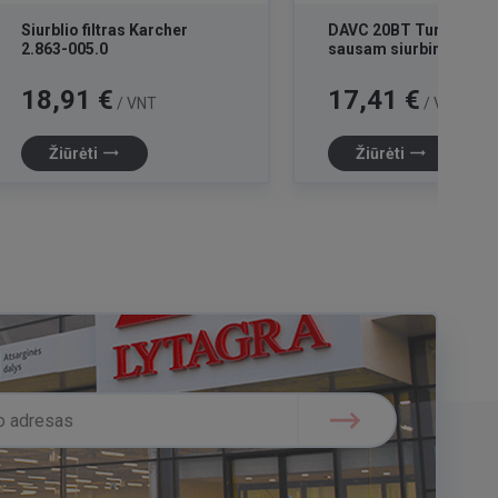
Siurblio filtras Karcher
DAVC 20BT Turbo antga
2.863-005.0
sausam siurbimui / D
Kaina
Kaina
18,91 €
17,41 €
/ VNT
/ VNT
trending_flat
trending_flat
Žiūrėti
Žiūrėti