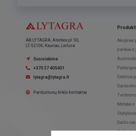
Produkt
AB LYTAGRA, Ateities pl. 50,
Akcijinės
LT-52106, Kaunas, Lietuva
Įrankiai ir
Automobil
Susisiekime
Padangos,
+370 37 405401
Elektros 
lytagra@lytagra.lt
Santechni
Parduotuvių tinklo kontaktai
Tvirtinim
Metalai ir
Statybinė
Darbo sa
Sodo, dar