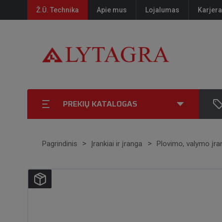
Ž.Ū. Technika
Apie mus
Lojalumas
Karjera
PREKIŲ KATALOGAS
Pagrindinis
Įrankiai ir įranga
Plovimo, valymo įra