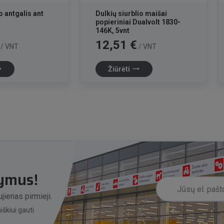
o antgalis ant
Dulkių siurblio maišai
popieriniai Dualvolt 1830-
146K, 5vnt
Kaina
12,51 €
/ VNT
/ VNT
lat
trending_flat
Žiūrėti
lymus!
jienas pirmieji.
škiui gauti