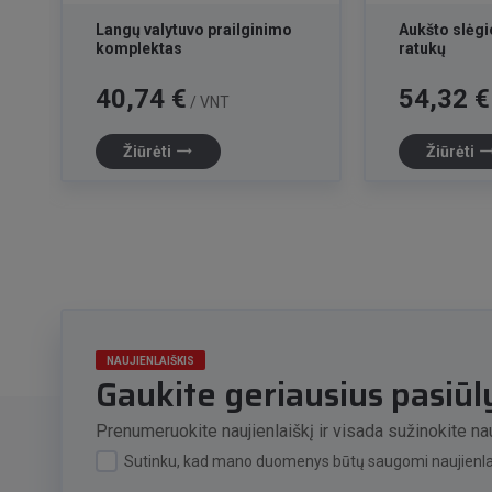
Langų valytuvo prailginimo
Aukšto slėgi
komplektas
ratukų
Kaina
Kaina
40,74 €
54,32 €
/ VNT
trending_flat
trending_f
Žiūrėti
Žiūrėti
NAUJIENLAIŠKIS
Gaukite geriausius pasiū
Prenumeruokite naujienlaiškį ir visada sužinokite nau
Sutinku, kad mano duomenys būtų saugomi naujienlai