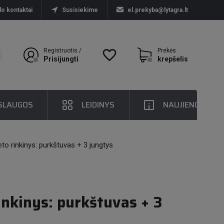
lo kontaktai
Susisiekime
el.prekyba@lytagra.lt
Registruotis /
favorite_border
Prekės
Prisijungti
krepšelis
SLAUGOS
LEIDINYS
NAUJIENOS
to rinkinys: purkštuvas + 3 jungtys
inkinys: purkštuvas + 3