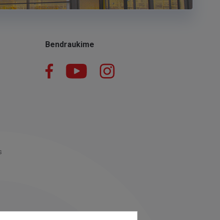
Bendraukime
Facebook
YouTube
Instagram
LinkedIn
s