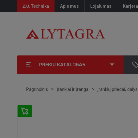
Ž.Ū. Technika
Apie mus
Lojalumas
Karjera
PREKIŲ KATALOGAS
Pagrindinis
Įrankiai ir įranga
Įrankių priedai, dalys