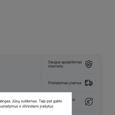
Saugus apsipirkimas
internetu
Pristatymas į namus
Pinigų grąžinimo
alingas Jūsų sutikimas. Taip pat galite
ra išimčių]
garantija
nustatymus ir ištrindami įrašytus