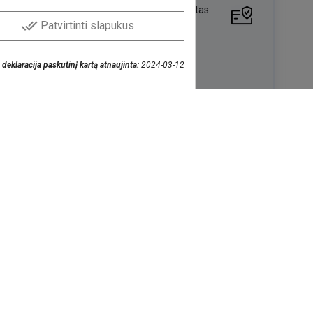
Patogus ir greitas
atsiskaitymas
done_all
Patvirtinti slapukus
vėje
Nemokamai!
IPAK paštomatas
deklaracija paskutinį kartą atnaujinta:
2024-03-12
IPAK kurjeris
4,05 €
 paštomatas
kurjeris
4,55 €
Pastebėjote klaidą?
Praneškite mums >