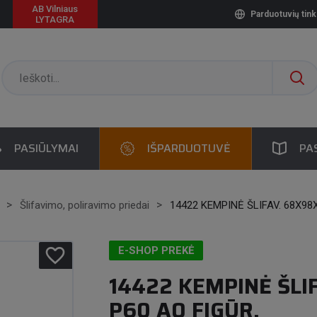
AB Vilniaus
Parduotuvių tink
LYTAGRA
PASIŪLYMAI
IŠPARDUOTUVĖ
PA
Šlifavimo, poliravimo priedai
14422 KEMPINĖ ŠLIFAV. 68X98
favorite_border
E-SHOP PREKĖ
14422 KEMPINĖ ŠLI
P60 AO FIGŪR.