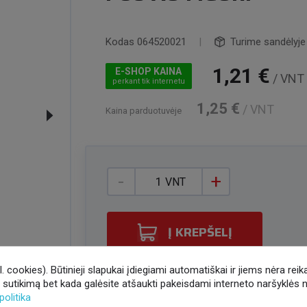
Kodas
064520021
|
Turime sandėlyje
1,21 €
E-SHOP KAINA
/ VNT
perkant tik internetu
1,25 €
/ VNT
Kaina parduotuvėje
-
+
VNT
Į KREPŠELĮ
 cookies). Būtinieji slapukai įdiegiami automatiškai ir jiems nėra reik
check_box
Užsakymų vykdymo terminas 1 - 3 d.d. [y
o sutikimą bet kada galėsite atšaukti pakeisdami interneto naršyklės 
politika