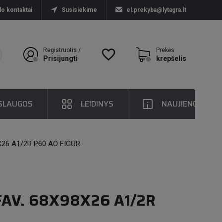
lo kontaktai
Susisiekime
el.prekyba@lytagra.lt
Registruotis /
favorite_border
Prekės
Prisijungti
krepšelis
SLAUGOS
LEIDINYS
NAUJIENOS
X26 A1/2R P60 AO FIGŪR.
FAV. 68X98X26 A1/2R