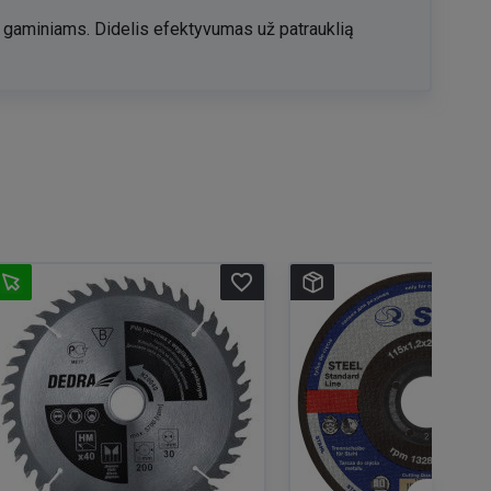
ms gaminiams. Didelis efektyvumas už patrauklią
favorite_border