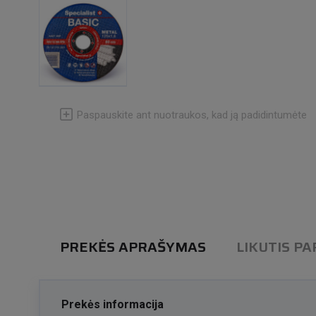
Paspauskite ant nuotraukos, kad ją padidintumėte
PREKĖS APRAŠYMAS
LIKUTIS P
Prekės informacija