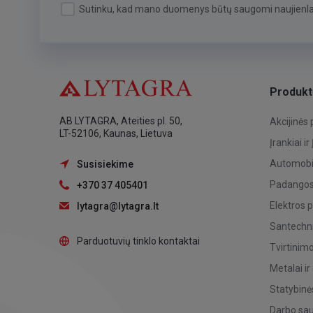
Sutinku, kad mano duomenys būtų saugomi naujienlai
Produkt
AB LYTAGRA, Ateities pl. 50,
Akcijinės
LT-52106, Kaunas, Lietuva
Įrankiai ir
Automobil
Susisiekime
Padangos,
+370 37 405401
Elektros 
lytagra@lytagra.lt
Santechni
Parduotuvių tinklo kontaktai
Tvirtinim
Metalai ir
Statybinė
Darbo sa