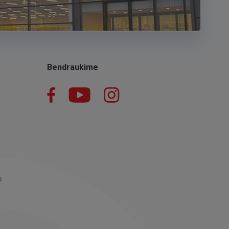
Bendraukime
Facebook
YouTube
Instagram
LinkedIn
s