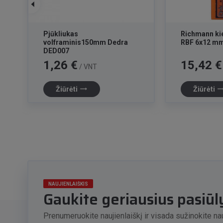
Pjūkliukas
Richmann kie
volframinis150mm Dedra
RBF 6x12 m
DED007
Kaina
Kaina
1,26 €
15,42 €
/ VNT
trending_flat
trending_f
Žiūrėti
Žiūrėti
NAUJIENLAIŠKIS
Gaukite geriausius pasiū
Prenumeruokite naujienlaiškį ir visada sužinokite nau