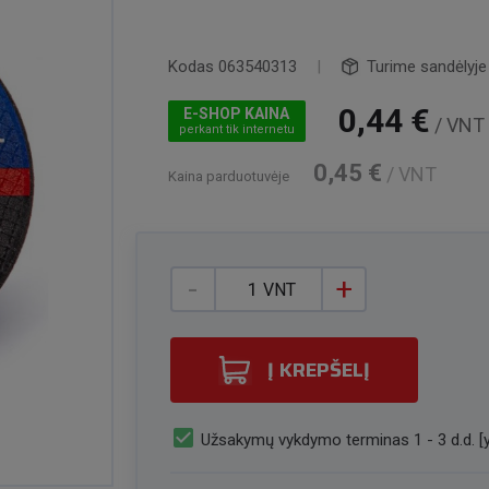
Kodas
063540313
|
Turime sandėlyje
0,44 €
E-SHOP KAINA
/ VNT
perkant tik internetu
0,45 €
/ VNT
Kaina parduotuvėje
-
+
VNT
Į KREPŠELĮ
check_box
Užsakymų vykdymo terminas 1 - 3 d.d. [y