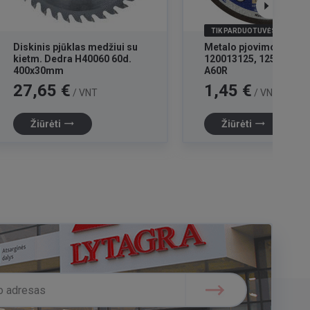
TIK PARDUOTUVĖSE
Diskinis pjūklas medžiui su
Metalo pjovimo diska
kietm. Dedra H40060 60d.
120013125, 125x1.2x22
400x30mm
A60R
Kaina
Kaina
27,65 €
1,45 €
/ VNT
/ VNT
trending_flat
trending_flat
Žiūrėti
Žiūrėti