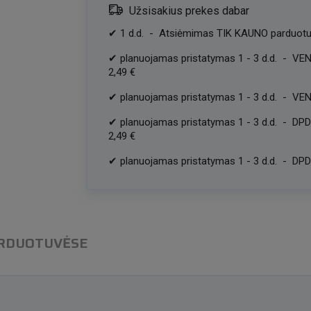
Užsisakius prekes dabar
✔
1
d.d.
-
Atsiėmimas TIK KAUNO parduotu
✔
planuojamas pristatymas
1
-
3
d.d.
-
VEN
2,49 €
✔
planuojamas pristatymas
1
-
3
d.d.
-
VEN
✔
planuojamas pristatymas
1
-
3
d.d.
-
DPD
2,49 €
✔
planuojamas pristatymas
1
-
3
d.d.
-
DPD 
ARDUOTUVĖSE