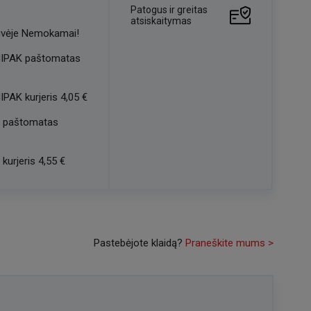
Patogus ir greitas
atsiskaitymas
vėje
Nemokamai!
IPAK paštomatas
IPAK kurjeris
4,05 €
 paštomatas
kurjeris
4,55 €
Pastebėjote klaidą?
Praneškite mums >