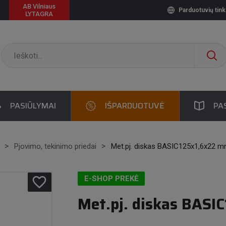
AB Vilniaus
Parduotuvių tink
LYTAGRA
PASIŪLYMAI
IŠPARDUOTUVĖ
PA
Pjovimo, tekinimo priedai
Met.pj. diskas BASIC125x1,6x22 
favorite_border
E-SHOP PREKĖ
Met.pj. diskas BAS