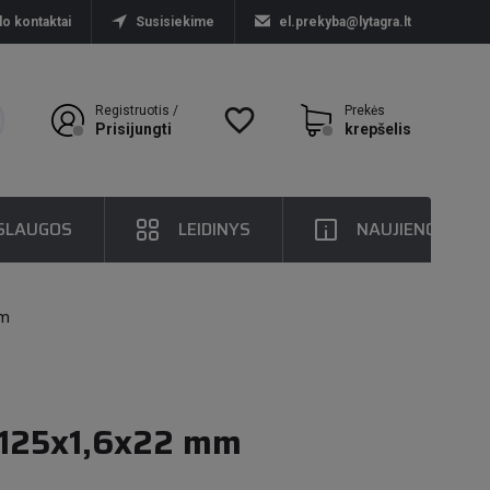
lo kontaktai
Susisiekime
el.prekyba@lytagra.lt
Registruotis /
favorite_border
Prekės
Prisijungti
krepšelis
SLAUGOS
LEIDINYS
NAUJIENOS
mm
IC125x1,6x22 mm