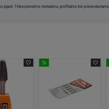
ams pjauti. Tinka ploniems metalams, profiliams bei pilnaviduria
favorite_border
favorite_border