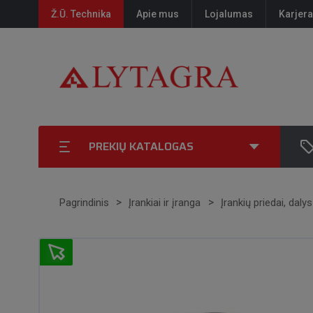
Ž.Ū. Technika
Apie mus
Lojalumas
Karjera
PREKIŲ KATALOGAS
Pagrindinis
Įrankiai ir įranga
Įrankių priedai, dalys