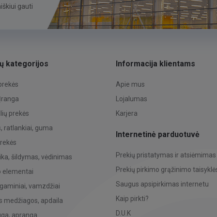
škiui gauti
ų kategorijos
Informacija klientams
 prekės
Apie mus
 Įranga
Lojalumas
ių prekės
Karjera
 ratlankiai, guma
Internetinė parduotuvė
prekės
Prekių pristatymas ir atsiėmimas
ka, šildymas, vėdinimas
Prekių pirkimo grąžinimo taisyklė
o elementai
Saugus apsipirkimas internetu
 gaminiai, vamzdžiai
Kaip pirkti?
s medžiagos, apdaila
D.U.K
uga, apranga