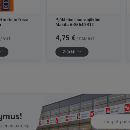
tmetalio freza
Pjūkleliai siaurapjūkliui
m
Makita A-85640 B12
Kaina
4,75 €
/ VNT
/ PAKUOT
lat
trending_flat
Žiūrėti
lymus!
jienas pirmieji.