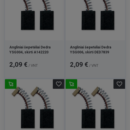
Angliniai šepetėliai Dedra
Angliniai šepetėliai Dedra
YSG004, skirti A142220
YSG006, skirti DED7839
Kaina
Kaina
2,09 €
2,09 €
/ VNT
/ VNT
favorite_border
favorite_border