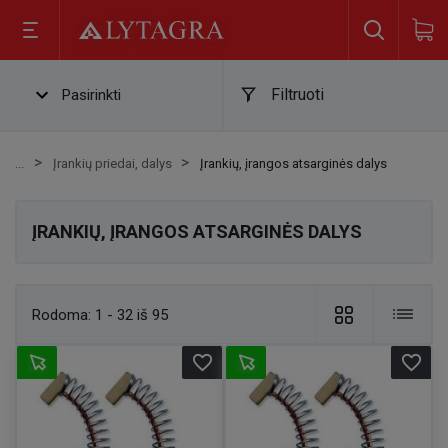
Filtruoti
Pasirinkti
Įrankių priedai, dalys
Įrankių, įrangos atsarginės dalys
ĮRANKIŲ, ĮRANGOS ATSARGINĖS DALYS
Rodoma:
1 - 32 iš 95
favorite_border
favorite_border