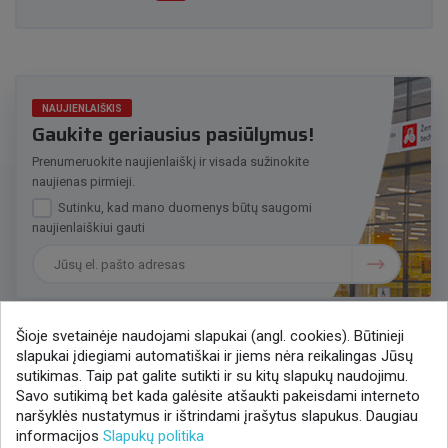
NAUJIENLAIŠKIS
Gaukite geriausius pasiūlymus!
Prenumeruokite naujienlaiškį ir visada sužinokite
naujienas pirmieji.
Sutinku, kad mano duomenys būtų saugomi
naujienlaiškiui gauti
Šioje svetainėje naudojami slapukai (angl. cookies). Būtinieji
slapukai įdiegiami automatiškai ir jiems nėra reikalingas Jūsų
Susisiekime
sutikimas. Taip pat galite sutikti ir su kitų slapukų naudojimu.
Savo sutikimą bet kada galėsite atšaukti pakeisdami interneto
+370 37 405401
naršyklės nustatymus ir ištrindami įrašytus slapukus. Daugiau
lytagra@lytagra.lt
informacijos
Slapukų politika