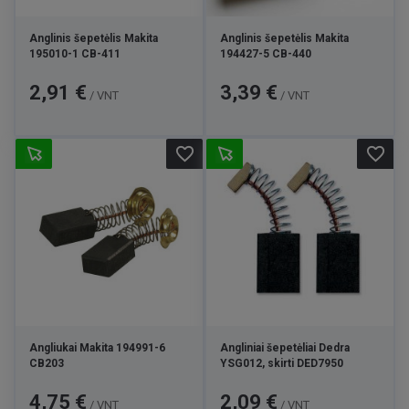
Anglinis šepetėlis Makita
Anglinis šepetėlis Makita
195010-1 CB-411
194427-5 CB-440
Kaina
Kaina
2,91 €
3,39 €
/ VNT
/ VNT
favorite_border
favorite_border
Angliukai Makita 194991-6
Angliniai šepetėliai Dedra
CB203
YSG012, skirti DED7950
Kaina
Kaina
4,75 €
2,09 €
/ VNT
/ VNT