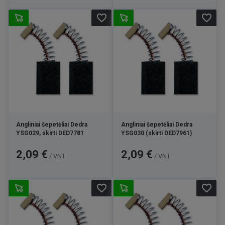
favorite_border
favorite_border
Angliniai šepetėliai Dedra
Angliniai šepetėliai Dedra
YSG029, skirti DED7781
YSG030 (skirti DED7961)
Kaina
Kaina
2,09 €
2,09 €
/ VNT
/ VNT
favorite_border
favorite_border