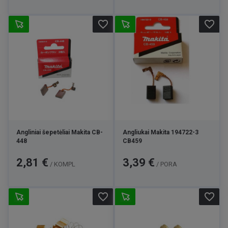
favorite_border
favorite_border
Angliniai šepetėliai Makita CB-
Angliukai Makita 194722-3
448
CB459
Kaina
Kaina
2,81 €
3,39 €
/ KOMPL
/ PORA
favorite_border
favorite_border