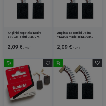
Angliniai šepetėliai Dedra
Angliniai šepetėliai Dedra
YSG031, skirti DED7974
YSG005 modeliui DED7840
Kaina
Kaina
2,09 €
2,09 €
/ VNT
/ VNT
favorite_border
favorite_border