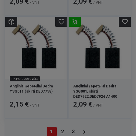
2,09 €
2,09 €
/ VNT
/ VNT
favorite_border
favorite_border
TIK PARDUOTUVĖSE
Angliniai šepetėliai Dedra
Angliniai šepetėliai Dedra
YSG011 (skirti DED7758)
YSG001, skirti
DED7922,DED7924 A1400
Kaina
Kaina
2,15 €
2,09 €
/ VNT
/ VNT

1
2
3