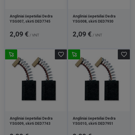
Angliniai šepetėliai Dedra
Angliniai šepetėliai Dedra
YSG007, skirti DED7745
YSG008, skirti DED7930
Kaina
Kaina
2,09 €
2,09 €
/ VNT
/ VNT
favorite_border
favorite_border
Angliniai šepetėliai Dedra
Angliniai šepetėliai Dedra
YSG009, skirti DED7743
YSG010, skirti DED7951
Kaina
Kaina