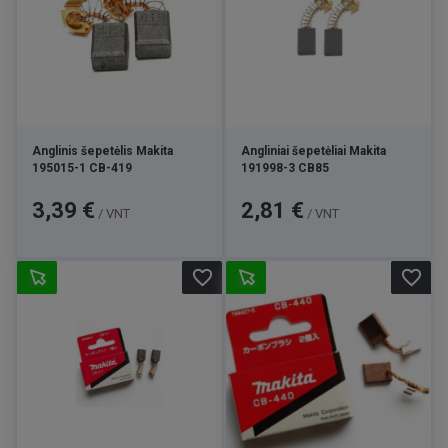
Anglinis šepetėlis Makita
Angliniai šepetėliai Makita
195015-1 CB-419
191998-3 CB85
Kaina
Kaina
3,39 €
2,81 €
/ VNT
/ VNT
favorite_border
favorite_border