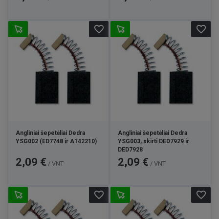
favorite_border
favorite_border
Angliniai šepetėliai Dedra
Angliniai šepetėliai Dedra
YSG002 (ED7748 ir A142210)
YSG003, skirti DED7929 ir
DED7928
Kaina
Kaina
2,09 €
2,09 €
/ VNT
/ VNT
favorite_border
favorite_border