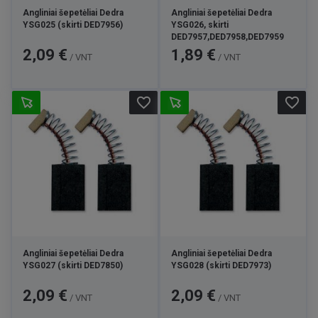
Angliniai šepetėliai Dedra
Angliniai šepetėliai Dedra
YSG025 (skirti DED7956)
YSG026, skirti
DED7957,DED7958,DED7959
Kaina
Kaina
2,09 €
1,89 €
/ VNT
/ VNT
favorite_border
favorite_border
Angliniai šepetėliai Dedra
Angliniai šepetėliai Dedra
YSG027 (skirti DED7850)
YSG028 (skirti DED7973)
Kaina
Kaina
2,09 €
2,09 €
/ VNT
/ VNT