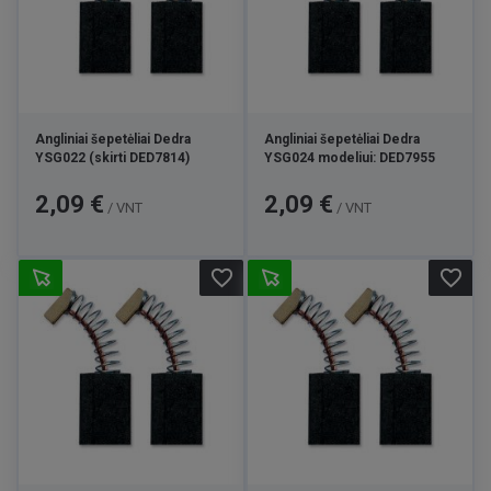
Angliniai šepetėliai Dedra
Angliniai šepetėliai Dedra
YSG022 (skirti DED7814)
YSG024 modeliui: DED7955
Kaina
Kaina
2,09 €
2,09 €
/ VNT
/ VNT
favorite_border
favorite_border