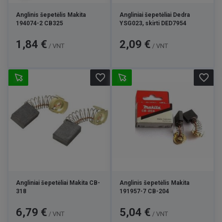
Anglinis šepetėlis Makita
Angliniai šepetėliai Dedra
194074-2 CB325
YSG023, skirti DED7954
Kaina
Kaina
1,84 €
2,09 €
/ VNT
/ VNT
favorite_border
favorite_border
Angliniai šepetėliai Makita CB-
Anglinis šepetėlis Makita
318
191957-7 CB-204
Kaina
Kaina
6,79 €
5,04 €
/ VNT
/ VNT