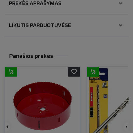
PREKĖS APRAŠYMAS
expand_more
LIKUTIS PARDUOTUVĖSE
expand_more
Panašios prekės
favorite_border