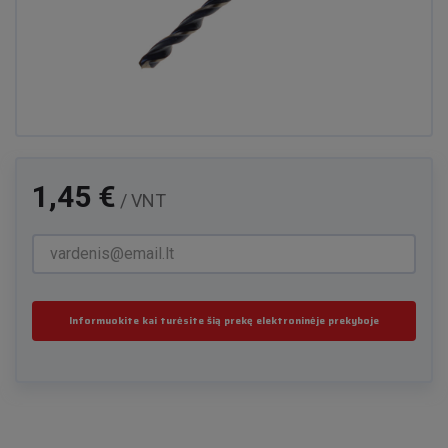
1,45 €
/ VNT
Informuokite kai turėsite šią prekę elektroninėje prekyboje