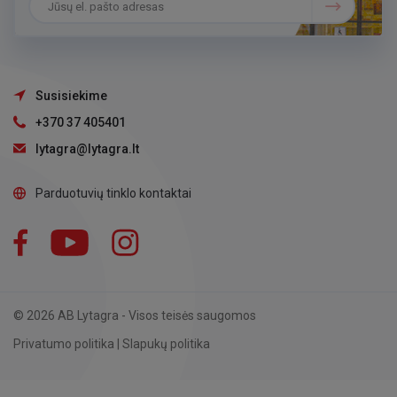
Susisiekime
+370 37 405401
lytagra@lytagra.lt
Parduotuvių tinklo kontaktai
Facebook
YouTube
Instagram
LinkedIn
© 2026 AB Lytagra - Visos teisės saugomos
Privatumo politika
|
Slapukų politika