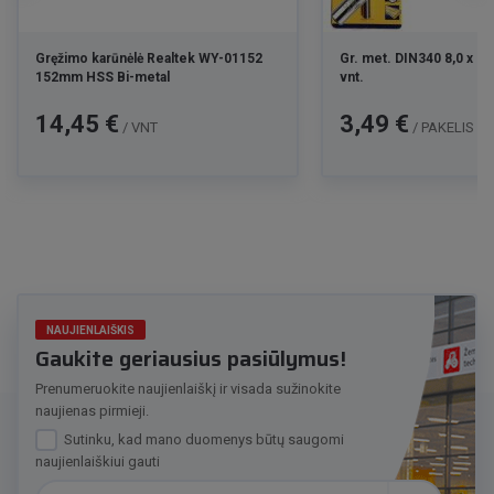
Gręžimo karūnėlė Realtek WY-01152
Gr. met. DIN340 8,0 x 1
152mm HSS Bi-metal
vnt.
Kaina
Kaina
14,45 €
3,49 €
/ VNT
/ PAKELIS
NAUJIENLAIŠKIS
Gaukite geriausius pasiūlymus!
Prenumeruokite naujienlaiškį ir visada sužinokite
naujienas pirmieji.
Sutinku, kad mano duomenys būtų saugomi
naujienlaiškiui gauti